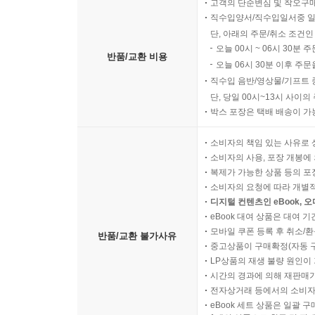
고객의 단순변심 및 착오구
직수입양서/직수입일서중 일
단, 아래의 주문/취소 조건인
오늘 00시 ~ 06시 30분 
반품/교환 비용
오늘 06시 30분 이후 주문
직수입 음반/영상물/기프트 
단, 당일 00시~13시 사이
박스 포장은 택배 배송이 가
소비자의 책임 있는 사유로 
소비자의 사용, 포장 개봉에 
복제가 가능한 상품 등의 포장을 
소비자의 요청에 따라 개별
디지털 컨텐츠인 eBook, 
eBook 대여 상품은 대여 기
모바일 쿠폰 등록 후 취소/환
반품/교환 불가사유
중고상품이 구매확정(자동 
LP상품의 재생 불량 원인이 기
시간의 경과에 의해 재판매가
전자상거래 등에서의 소비자
eBook 세트 상품은 일괄 