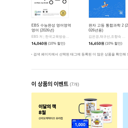
EBS 수능완성 영어영역
완자 고등 통합과학 2 (2
영어 (2026년)
026년용)
EBS 저
한국교육방송공사
김은경,채규선,조향숙 등저
|
14,040
원
(10% 할인)
16,650
원
(10% 할인)
검색 페이지에서 선택된 태그에 등록된 더 많은 상품을 확인해 
이 상품의 이벤트
(7개)