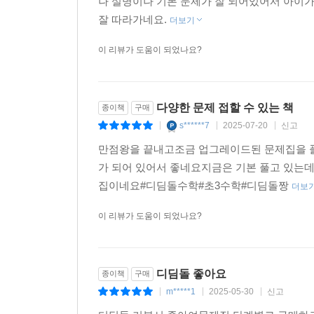
나 설명이나 기본 문제가 잘 되어있어서 아이가
잘 따라가네요.
더보기
이 리뷰가 도움이 되었나요?
다양한 문제 접할 수 있는 책
종이책
구매
s******7
2025-07-20
신고
|
|
|
만점왕을 끝내고조금 업그레이드된 문제집을 
가 되어 있어서 좋네요지금은 기본 풀고 있는
집이네요#디딤돌수학#초3수학#디딤돌짱
더보
이 리뷰가 도움이 되었나요?
디딤돌 좋아요
종이책
구매
m*****1
2025-05-30
신고
|
|
|