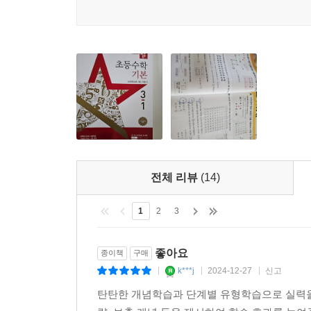
전체 리뷰
(14)
1
2
3
좋아요
종이책
구매
k***j
2024-12-27
신고
|
|
|
탄탄한 개념학습과 단계별 유형학습으로 실력을