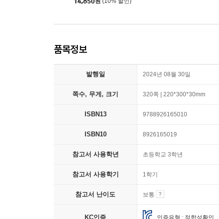
14,850
원
(10% 할인)
품목정보
발행일
2024년 08월 30일
쪽수, 무게, 크기
320쪽 | 220*300*30mm
ISBN13
9788926165010
ISBN10
8926165019
참고서 사용학년
초등학교 3학년
참고서 사용학기
1학기
참고서 난이도
보통
KC인증
인증유형 : 적합성확인