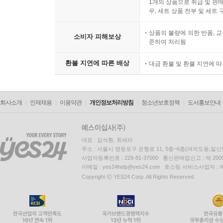
1개의 상품으로 취급 및 판매
우, 세트 상품 전부 및 세트
상품의 불량에 의한 반품, 교
소비자 피해보상
준하여 처리됨
환불 지연에 따른 배상
대금 환불 및 환불 지연에 
회사소개
인재채용
이용약관
개인정보처리방침
청소년보호정책
도서홍보안내
대표 : 김석환, 최세라
주소 : 서울시 영등포구 은행로 11, 5층~6층(여의도동,일신
사업자등록번호 : 229-81-37000 통신판매업신고 : 제 200
이메일 : yes24help@yes24.com 호스팅 서비스사업자 :
Copyright ⓒ YES24 Corp. All Rights Reserved.