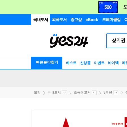
국내도서
외국도서
중고샵
eBook
크레마클럽
C
빠른분야찾기
베스트
신상품
이벤트
바이백
매
웰컴
국내도서
초등참고서
3학년