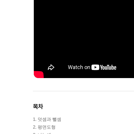
목차
1. 덧셈과 뺄셈
2. 평면도형