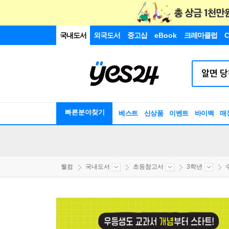
국내도서
외국도서
중고샵
eBook
크레마클럽
C
빠른분야찾기
베스트
신상품
이벤트
바이백
매
웰컴
국내도서
초등참고서
3학년