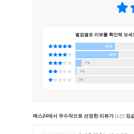
기회가 될 것이다.
시골빵집 주인의 마르크스 강의,
빵의 발효와 부패 사이에서 자본주의의 대안적 삶을
별점별로 리뷰를 확인해 보세
이 책에서 저자는 마르크스 강의를 9강에 걸쳐 펼쳐
44%
빵을 만드는 데 없어서는 안 되는 ‘균’의 목소리에
목소리와 닮았다는 사실을 깨닫기 시작했기 때문이
48%
이 책에서 저자는 21세기 일본 도쿄와 산업혁명
7%
저임금?장시간 노동을 강요받았던 과거와 마찬가지로
1%
임금의 정체, 이윤의 탄생과정, 기술혁신의 무용에
0%
그러면서 마르크스와 천연균과의 만남은 시작된다.
그들의 균형은 ‘순환’ 속에서 유지되는 것이다. 그리
인공배양된 균은 원래 부패해서 흙으로 돌아가야 
예스24에서 우수작으로 선정한 리뷰가
(1건)
있습
않는’ 음식을 만들어내는 인위적인 균인 것이다.
이러한 부패하지 않는 음식은 먹거리의 가격을 
사용가치를 위장함으로써 먹거리를 만드는 사람에게