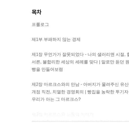
목차
프롤로그
제1부 부패하지 않는 경제
제1장 무언가가 잘못되었다 - 나의 샐러리맨 시절,
서른, 불합리한 세상의 세례를 맞다 | 말로만 듣던 원
빵을 만들어보렴
제2장 마르크스와의 만남 - 아버지가 물려주신 유산
개점 직전, 치열한 경영회의 | 빵집을 농락한 투기자
우리가 아는 그 마르크스?
제3장 마르크스와 노동력 이야기
빵집 잔혹사(21세기, 도쿄) | 빵집 잔혹사(19세기, 런