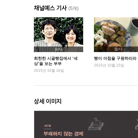
채널예스 기사
시골빵집의 마르크스 강의1 상품이란 대체 무엇인
(5개)
시골빵집의 마르크스 강의2 상품의 ‘가격’에 숨은 
시골빵집의 마르크스 강의3 내가 받는 ‘임금’의 정체
시골빵집의 마르크스 강의4 이윤의 탄생 과정
시골빵집의 마르크스 강의5 노동력을 팔았지만 결
읽다
읽다
제4장 균과 기술혁신 이야기
희한한 시골빵집에서 ‘세
빵이 아침을 구원하리라
상’을 보는 부부
어처구니없는 실수로 탄생한 빵 | 신의 존재를 느끼
2015년 10월 15일
2015년 10월 16일
효모에도 개성이 있다 | 음식을 ‘부패시키지 않는’ 
시골빵집의 마르크스 강의6 ‘기술혁신’은 이윤을 
시골빵집의 마르크스 강의7 누구를 위한 기술혁신
상세 이미지
시골빵집의 마르크스 강의8 마지막에 웃는 자
시골빵집의 마르크스 강의9 싸구려 일, 싸구려 음식
제5장 부패하지 않는 빵과 부패하지 않는 돈
자루 속 천연효모 | 첨가물 범벅 무첨가 빵 | 코를 훌