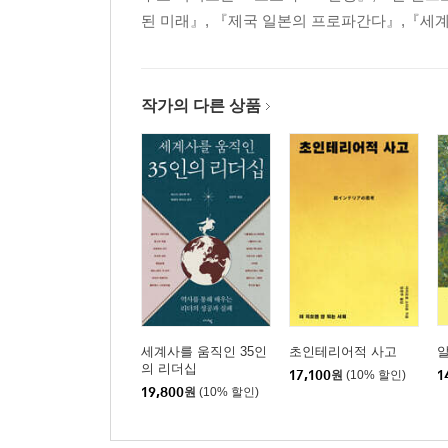
된 미래』, 『제국 일본의 프로파간다』,『세
작가의 다른 상품
세계사를 움직인 35인
초인테리어적 사고
의 리더십
17,100
원
(10% 할인)
1
19,800
원
(10% 할인)