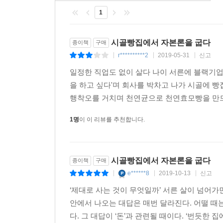
1
‘이윤’보다는 소중한 것을 위해 빵을 굽고 싶다
넘치지 않게 가득 채우는 방법, 진정한 풍요를 배우
시골빵집에서 자본론을 굽다
종이책
구매
r**********2
2019-05-31
신고
|
|
|
저자의 빵집 다루마리는 사람들로부터 ‘희한한 빵집’
일정한 직업도 없이 살다 나이 서른에 블랙기업
붙어사는 천연균으로 만든 주종으로 발효시킨 빵을 만
을 하고 싶다'며 회사를 박차고 나가 시골에 빵
휴가로 문을 닫는다. 이것은 제대로 된 먹거리에 
행착오를 거치며 천연균으로 천연효모빵을 만드는
이유로 존경받으려면 만드는 사람이 잘 쉴 수 있
남기지 않기’다. 일반적인 경영과 마케팅 성공 
1명
이 이 리뷰를 추천합니다.
지역경제를 활성화시키기 위해 노력할 뿐이다.
이 시골빵집에 찾아낸 ‘부패하여 순환하는 경제’의 
것을 지향하며 실천하고 있다. 이를 위해 오늘도
시골빵집에서 자본론을 굽다
종이책
구매
빵을 만들고 있다. 앞으로도 ‘이윤’보다는 소중한 것
e******8
2019-10-13
신고
|
|
|
‘제대로 사는 것이 무엇일까’ 서른 살이 넘어가
안에서 나오는 대답은 매번 달라진다. 어떨 때
다. 그 대답이 ‘돈’과 관련될 때이다. ‘번듯한 