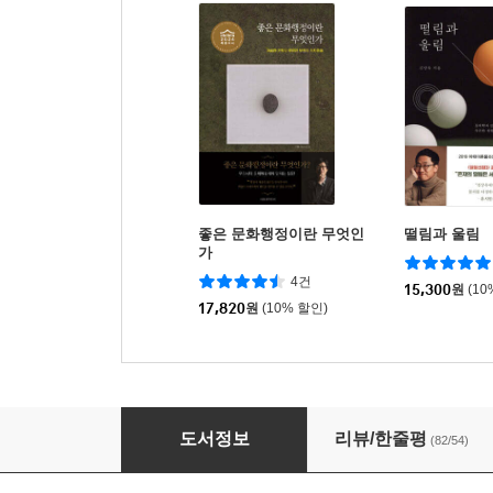
좋은 문화행정이란 무엇인
떨림과 울림
가
4건
15,300
원
(10
17,820
원
(10% 할인)
시골빵집에서 자본론을 굽다
도서정보
리뷰/한줄평
(82/54)