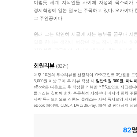
이렇듯 세계 지식인들 사이에 자성의 목소리가 
너희가 하는 일의 의미를 이해하는 사람들이 있다는 
경제혁명에 일본 열도는 주목하고 있다. 오카야마
해야 한다는 것도 깨달았지.
그 주인공이다.
너희가 만드는 빵은 슈퍼마켓이나 편의점을 통해서 전
문제다, 지구 공동체의 회복이다 하는 현대 사회가 
원래 그는 막연히 시골에 사는 농부를 꿈꾸다 서
딪치는 다루마리를 응원하마. 그러니 힘내라.”
일을 한다는 생각에 벅찼던 것도 잠시, 원산지 허
아버지와의 화해 중에서
진정성을 갈구하며 자신의 내면이 내는 소리에 
이들의 역량을 물려받은 그는 ‘작아도 진정한 자기 
돈을 쓰는 방식이야말로 사회를 만든다. 자리가 잡
회원리뷰
하지만 자본의 논리에 따라 부정이 판을 치는 세태가
(82건)
것이다. 사람과 균과 작물의 생명이 넉넉하게 자라
공방마저 경제 시스템의 한가운데 놓여 있다는 사
매주 10건의 우수리뷰를 선정하여 YES포인트 3만원을 드
빵을 굽는 우리는 시골 변방에서 일어나는 조용한 
3,000원 이상 구매 후 리뷰 작성 시
일반회원 300원, 마니아
접하면서 어떻게 살 것인가에 대한 그의 삶의 
eBook은 다운로드 후 작성한 리뷰만 YES포인트 지급됩니
아버지로부터 물려받은 사람의 생명에 대한 책임감,
---본문 중에서
클래스는 첫번째 회차 주문확정 시점부터 마지막 회차 주문
사락 독서모임으로 진행된 클래스는 사락 독서모임 게시판
기존 사회로부터 벗어나지 않으면서 자신의 생
eBook 페이백, CD/LP, DVD/Blu-ray, 패션 및 판매금
전해주었다. 이를 보여주기라도 하듯,『시골빵집
차지하였고, 언론과 독자들로부터 관심과 격려, 칭
82
명
현실을 애써 피하며 살고 있는 많은 이들에게 진