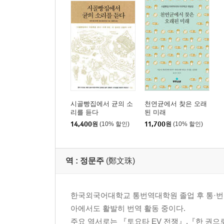
시골빵집에서 균의 소
천연균에서 찾은 오래
리를 듣다
된 미래
14,400
원
(10% 할인)
11,700
원
(10% 할인)
역 :
정문주
(鄭文珠)
한국외국어대학교 통번역대학원 졸업 후 통·번역
아에서도 활발히 번역 활동 중이다.
주요 역서로는 『토요타 EV 전쟁』,『한 권으