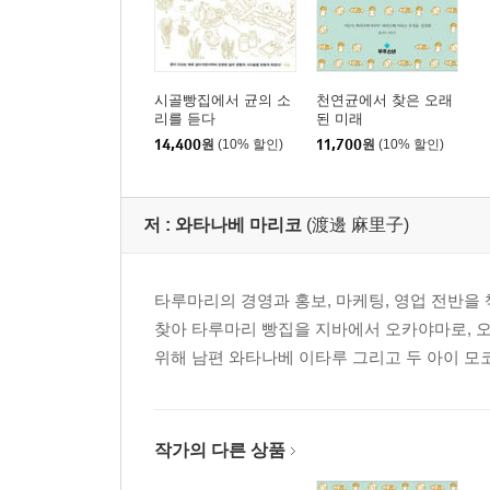
시골빵집에서 균의 소
천연균에서 찾은 오래
리를 듣다
된 미래
14,400
원
(10% 할인)
11,700
원
(10% 할인)
저 :
와타나베 마리코
(渡邊 麻里子)
타루마리의 경영과 홍보, 마케팅, 영업 전반을
찾아 타루마리 빵집을 지바에서 오카야마로, 
위해 남편 와타나베 이타루 그리고 두 아이 모
작가의 다른 상품