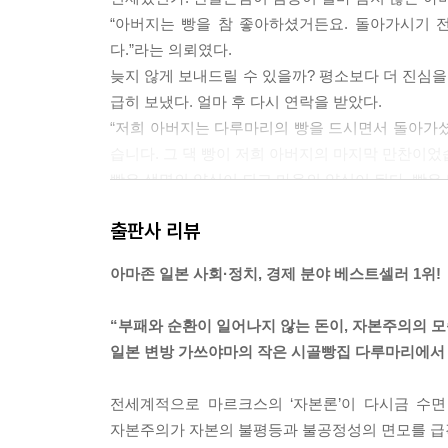
“아버지는 빵을 참 좋아하셨거든요. 돌아가시기 
다.”라는 의뢰였다.
늦지 않게 보내드릴 수 있을까? 평소보다 더 진심을
급히 보냈다. 얼마 후 다시 연락을 받았다.
“저희 아버지는 다루마리의 빵을 드시면서 돌아가셨습
습니다. 그 댁 빵이 저희 아버지의 마지막 만찬이었
빵은 생명의 양식이 되고 마음의 양식이 된다. 빵은 
그렇게 매일 나 자신에게 물으며 빵을 굽다보니 어
출판사 리뷰
또 없다.
우리는 앞으로도 이윤보다 더 소중한 것을 위해 빵을
아마존 일본 사회·정치, 경제 분야 베스트셀러 1위!
마지막 만찬이 된 다루마리의 빵 중에서
“부패와 순환이 일어나지 않는 돈이, 자본주의의 
아버지는 이런 말씀을 하셨다.
일본 변방 가쓰야마의 작은 시골빵집 다루마리에서
“세미나 학생들한테 네 가게 얘기를 한 적이 있다.
사람의 몸에도 좋은 빵을 만든다면서 좋은 재료와
전세계적으로 마르크스의 ‘자본론’이 다시금 수
하더라. ‘자본주의가 만든 식품은 대부분 허섭스레기
자본주의가 자본의 불평등과 불공정성의 면모를 급
식을 만든다니 아드님이 만드는 빵에는 가치가 있는 