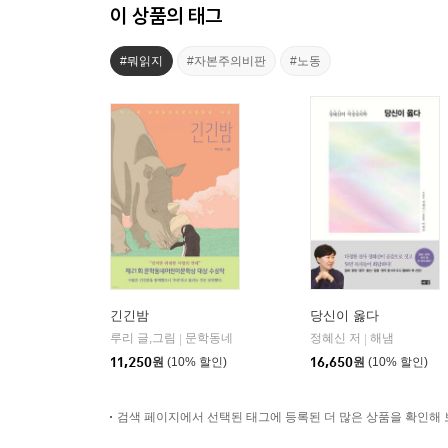
이 상품의 태그
#뭐읽지
#자본주의비판
#노동
긴긴밤
당신이 옳다
루리 글,그림
문학동네
정혜신 저
해냄
|
|
11,250
원
(10% 할인)
16,650
원
(10% 할인)
검색 페이지에서 선택된 태그에 등록된 더 많은 상품을 확인해 