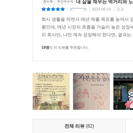
내 삶을 채우는 먹거리와 
종이책
주간우수작
b********e
2014-06-10
신고
|
|
|
“곡물 및 모든 식료품의 가격이 싸야 산업은 이
회사 생활을 하면서 매년 매출 목표를 높여서 
틀림없이 노동력도 비싸지기 때문이다. (중략) 식
황인데, 매년 시장의 흐름을 거슬러 높은 성장세
계속 떨어질 것이다.”(『자본론』1권 4편 10장)
리 회사만, 나만 계속 성장해야 한다면, 결과는 
또한 먹거리를 생산하는 노동은 지극히 단순해져서 
18명
이 이 리뷰를 추천합니다.
“기술혁신은 결코 노동자를 풍족하게 만들어주지 않는
“노동자는 기계의 부속물로 전락하고, 부속물로서
요구된다.”(『공산당 선언』)
그는 『자본론』 공부를 통해 자신이 추구하고 있는
부패하지 않는다는 의미다. 부패는커녕 오히려 투자
있다. 결국 이러한 ‘부패와 순환하지 않는’ 돈이 
2
의미를 찾을 수 있다고 말한다.
수많은 실패에도 포기하지 않고 신념을 지키기 위
전체 리뷰
(82)
생각하게 된다. 또한 지속가능한 삶과 사회에 대한