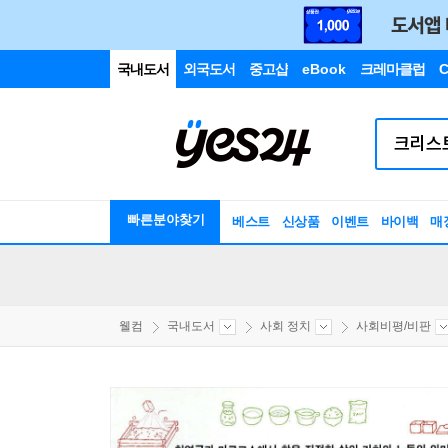
국내도서
외국도서
중고샵
eBook
크레마클럽
C
빠른분야찾기
베스트
신상품
이벤트
바이백
매
웰컴
국내도서
사회 정치
사회비평/비판