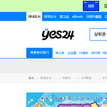
국내도서
외국도서
중고샵
eBook
크레마클럽
C
빠른분야찾기
베스트
신상품
이벤트
바이백
매
웰컴
국내도서
어린이
1-2학년
1-