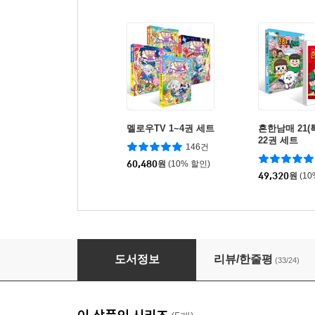
멜로우TV 1~4권 세트
흔한남매 21(
22권 세트
146건
60,480
원
(10% 할인)
49,320
원
(1
멜로우TV 1 : 멜랑뚱땅 타워 탈출기
도서정보
리뷰/한줄평
(33/24)