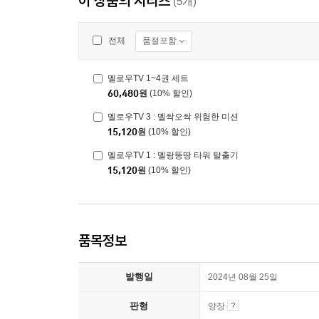
이 상품의 시리즈
(5개)
품절포함
전체
멜로우TV 1~4권 세트
60,480
원
(10% 할인)
멜로우TV 3 : 멜싹오싹 위험한 미션
15,120
원
(10% 할인)
멜로우TV 1 : 멜랑뚱땅 타워 탈출기
15,120
원
(10% 할인)
품목정보
발행일
2024년 08월 25일
판형
양장