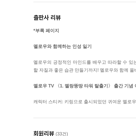
야호! 놀이공원이다! 맛있는 것도 잔뜩 먹고 재미있
출판사 리뷰
뭔가 수상하다? 갑자기 비상 사이렌 소리가 들리더
*부록 페이지
4화 위험에 빠진 미르를 구해라!
멜로우와 함께하는 인성 일기
게임 유저들이 무시무시한 괴물에게 잡아먹히고, 
어떻게 해야 할까 고민하던 중 미르는 자신이 괴물
멜로우의 긍정적인 마인드를 배우고 따라할 수 있는
할 자질과 좋은 습관 만들기까지! 멜로우와 함께 올
5화 다음 스테이지로 출발!
멜로우 TV 〈1. 멜랑뚱땅 타워 탈출기〉 출간 기념 
갈수록 예측할 수 없는 게임 맵과 미션이 난무하는 
새콤달콤한 과일을 맛보고 있는데 멜로우의 뒤로 음
캐릭터 스티커: 키링으로 출시되었던 귀여운 멜로우 
6화 미션! 최고의 탕후루를 만들어라!
달콤한 탕후루 만들기에 도전하는 멜로우! 그런데…
회원리뷰
(33건)