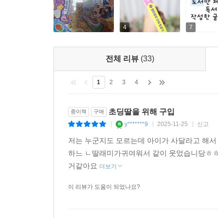
4
7
전체 리뷰
(33)
1
2
3
4
초딩딸을 위해 구입
종이책
구매
y*******9
2025-11-25
신고
|
|
|
저는 누군지도 모르는데 아이가 사달라고 해서
하느 ㄴ딸래미가귀여워서 같이 웃었습니당ㅎㅎ
거같아요
더보기
이 리뷰가 도움이 되었나요?