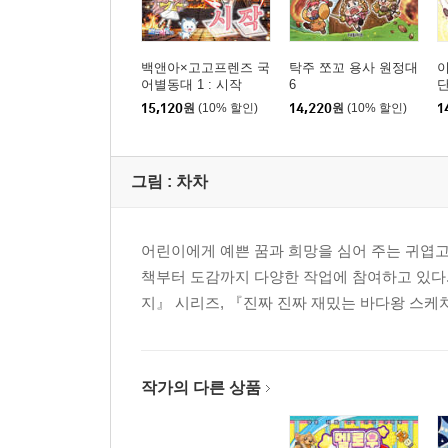
백앤아×고고프렌즈 국
탁주 쪼꼬 용사 원정대
어별동대 1 : 시작
6
단
15,120
원
(10% 할인)
14,220
원
(10% 할인)
1
그림 :
차차
어린이에게 예쁜 꿈과 희망을 심어 주는 귀엽고
책부터 도감까지 다양한 작업에 참여하고 있다
지』 시리즈, 『진짜 진짜 재밌는 바다왕 스케
작가의 다른 상품