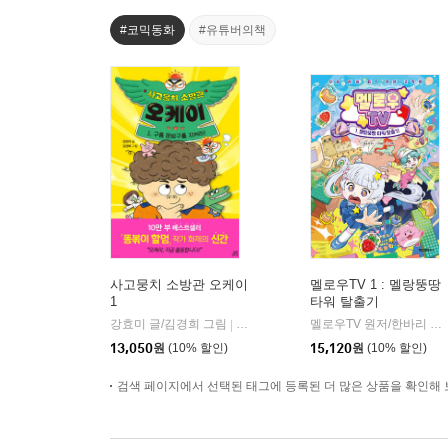
#코믹동화
#유튜버의책
사고뭉치 소방관 오케이
멜로우TV 1 : 멜랑뚱땅
1
타워 탈출기
강효미 글/김경희 그림
길벗스쿨
멜로우TV 원저/한바리 글/차차 그림
|
13,050
원
(10% 할인)
15,120
원
(10% 할인)
검색 페이지에서 선택된 태그에 등록된 더 많은 상품을 확인해 