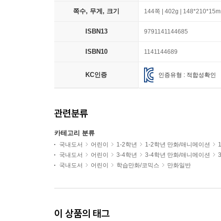
쪽수, 무게, 크기
144쪽 | 402g | 148*210*15
ISBN13
9791141144685
ISBN10
1141144689
KC인증
인증유형 : 적합성확인
관련분류
카테고리 분류
국내도서
어린이
1-2학년
1-2학년 만화/애니메이션
국내도서
어린이
3-4학년
3-4학년 만화/애니메이션
국내도서
어린이
학습만화/코믹스
만화일반
이 상품의 태그