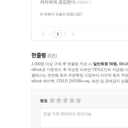
저자에게 공감한다.
능력이다. 뮤지션이 소리를 듣는 방식(분석적 청취
더보기
“음반을 구입하는 대다수인 평범한 대중의 관심을 
이 리뷰가 도움이 되었나요?
어떻게 만들어지는지, 그 과정에서 프로듀서의 
프로듀서의 세계를 엿볼 수 있다.
1
내가 사랑하는, 사랑했던 음악을 다시 나의 삶 속으
한줄평
혼자서 또는 친구과 함께 방에 모여 집중해 음악을 
(0건)
되었다. 언제 어디서나 귓가에는 음악이 흐르지만 
1,000원 이상 구매 후 한줄평 작성 시
일반회원 50원, 마니
기울이면 노래와 관련된 다양한 기억들이 한꺼번에
eBook은 다운로드 후 작성한 리뷰만 YES포인트 지급됩니
클래스는 첫번째 회차 주문확정 시점부터 마지막 회차 주문
우리에게 기분 좋은 감정을 선사한다고 저자는 말
eBook 페이백, CD/LP, DVD/Blu-ray, 패션 및 판매금
것이다. 장르의 구별을 뛰어넘어 음악의 요소와 
애호가들의 음악 사랑을 새로이 깨우고, 뮤지션, 송
귀를 열어주는 길잡이가 될 것이다.
평점
한글 기준 50자까지 작성가능