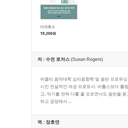
6장 리듬: 움직임의 모양
내 몸에 가장 잘 어울리는 탁투스 | 테크노는 되고 라
다크호스
몸을 흔들지 않고는 못 배기겠어 | 리듬 속의 리듬,
19,200
원
음악 상식, 오 그래?! 음악적 발달
7장 음색: 매혹의 색채
저 :
수전 로저스
(Susan Rogers)
스트라디바리우스는 왜 그렇게 비쌀까 | 레즈너의 〈H
마음이 편안해져요 | 어떤 가수의 목소리가 가장 
버클리 음악대학 심리음향학 및 음반 프로듀싱 교
음악 상식, 오 그래?! 음악과 기억
시킨 전설적인 여성 프로듀서. 비틀스보다 롤
고, 악기를 전혀 다룰 줄 모르면서도 음반을 
8장 형식과 기능: 음반 프로듀서가 듣는 음악
하고 공장에서 ...
위대한 음반 프로듀서는 무엇을 듣고 있었나 | 음
프리프로덕션 | 최고의 연주 말고 옳은 연주를 택하
역 :
장호연
음악 상식, 오 그래?! 음악의 미래