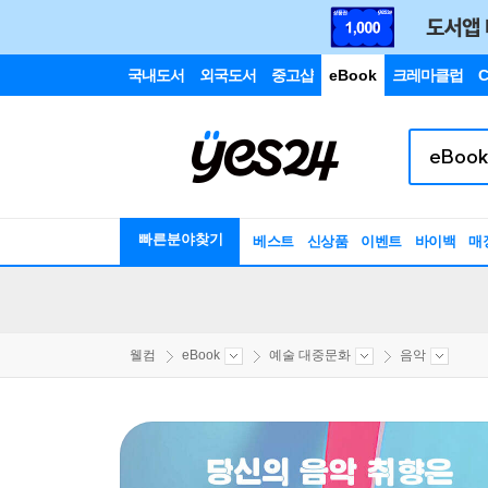
국내도서
외국도서
중고샵
eBook
크레마클럽
C
빠른분야찾기
베스트
신상품
이벤트
바이백
매
웰컴
eBook
예술 대중문화
음악