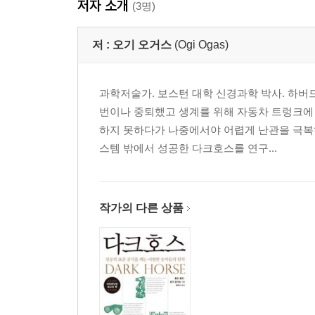
저자 소개
3장 참신성: 모험의 크기
(3명)
버클리의 세 학생 | 익숙하지만 짜릿해! | 히트곡은
저 :
오기 오거스
(Ogi Ogas)
얼마? | 제 모험심 점수는요…
음악 상식, 오 그래?! 음치
과학저술가. 보스턴 대학 신경과학 박사. 하
번이나 중퇴했고 생계를 위해 자동차 트렁크에 
4장 멜로디: 감정의 너비
하지 못하다가 나중에서야 어렵게 난관을 극복하
스템 밖에서 성공한 다크호스를 연구...
청취 프로필의 음악적 차원 | 멜로디의 천재, 프랭
기악곡은 왜 프랑스어처럼 들릴까 | 영화음악으로 
음악 상식, 오 그래?! 공감각
작가의 다른 상품
5장 가사: 정체성의 터전
비-밥-어-룰라 | 이상해… 슬픈데 신나 | 노련한
반복될 테마 | 어째서 다 내 이야기 같은 거야
음악 상식, 오 그래?! 소름 반응