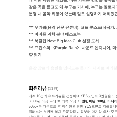
왜 어떤 사람은 재즈를, 어떤 사람은 힙합을 좋아할
같은 곡을 듣고도 왜 누구는 가사에, 누구는 멜로디
분명 내 음악 취향이 있는데 말로 설명하기 어려웠
*** 우키팝(음악 전문 유튜버), 코드 쿤스트(작곡가,
*** 아마존 과학 분야 베스트북
*** 북클럽 Next Big Idea Club 선정 도서
*** 프린스의 《Purple Rain》 사운드 엔지
향 찾기
온갖 장르의 음반을 넘나드는 듣기의 세계로 여러
한 사람의 음악 취향은 어떻게 만들어지는 걸까? 나
회원리뷰
사랑했고, 수많은 음반을 들으며 보낸 시간들이
(11건)
출신임에도 프린스의 녹음 엔지니어로 발탁된 배경
매주 10건의 우수리뷰를 선정하여 YES포인트 3만원을 드
3,000원 이상 구매 후 리뷰 작성 시
일반회원 300원, 마니아
현장에서 수많은 앨범의 믹싱/엔지니어링/프로듀싱
eBook은 다운로드 후 작성한 리뷰만 YES포인트 지급됩니
어떤 노래는 히트작이 되고 어떤 노래는 실패하는 이
클래스는 첫번째 회차 주문확정 시점부터 마지막 회차 주문
넓히고자 마흔이 넘은 나이에 학교로 돌아가 다시
사락 독서모임으로 진행된 클래스는 사락 독서모임 게시판