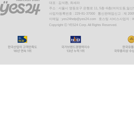
대표 : 김석환, 최세라
주소 : 서울시 영등포구 은행로 11, 5층~6층(여의도동,일신
사업자등록번호 : 229-81-37000 통신판매업신고 : 제 200
이메일 : yes24help@yes24.com 호스팅 서비스사업자 :
Copyright ⓒ YES24 Corp. All Rights Reserved.