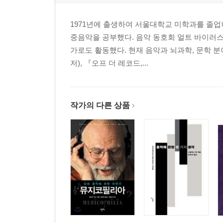
9장 사랑에 빠지다: 오로지 당신의 음악
1971년에 출생하여 서울대학교 미학과를 졸
중음악을 공부했다. 음악 동호회 얼트 바이러
첫눈에 반하다 | 〈Old Town Road〉로 보는 
가로도 활동했다. 현재 음악과 뇌과학, 문학 분
음악이 사는 동네 | 첫귀에 반한 아홉 가지 사랑의 
저), 『오프 더 레코드,...
나가며
작가의 다른 상품
감사의 말
주
참고문헌