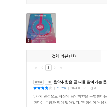
정체성을 구성하는 음색은 음반의 얼굴이다.
실제 내가 좋아하는 곡을 떠올리며 그 노래의 어떤
즐겁고 풍성한 음악 생활을 즐길 수 있게 된다. 그
스스로를 더 잘 알게 된다고 저자는 강조한다. 이
좋아하는 아티스트와의 관계를 더욱 깊게 만들고, 
3
유명 뮤지션들의 풍성한 비하인드 스토리
그리고 베일에 싸여 있던 음반 프로듀서의 세계까
전체 리뷰
(11)
이 책을 읽는 또 다른 즐거움은 바로 다양한 아
1
대학에서 오랜 시간을 보낸 저자이기에 그녀의 경험
여러 뮤지션들과의 일화는 물론, 프랭크 시나트라, 조
음악취향은 곧 나를 알아가는 문
종이책
구매
빌리 아일리시 등 다양한 뮤지션들의 곡을 내부자의
e*****h
2024-09-17
신고
|
|
|
9가지 관점으로 자신의 음악취향을 구별한다는
‘노래’를 ‘음반’으로 바꾸는 일을 하는 프로듀서는
한다는 주장과 맥이 닿아있다. ‘진정성이란 
다룰 줄 아는 악기가 전혀 없는 저자는 스스로를