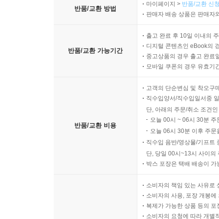
마이페이지 >
반품/교환 신청
반품/교환 방법
판매자 배송 상품은 판매자와
출고 완료 후 10일 이내의 
디지털 콘텐츠인 eBook의 
반품/교환 가능기간
중고상품의 경우 출고 완료일
모바일 쿠폰의 경우 유효기간(
고객의 단순변심 및 착오구
직수입양서/직수입일서중 일
단, 아래의 주문/취소 조건인
오늘 00시 ~ 06시 30분 
반품/교환 비용
오늘 06시 30분 이후 주문
직수입 음반/영상물/기프트 
단, 당일 00시~13시 사이
박스 포장은 택배 배송이 가
소비자의 책임 있는 사유로 
소비자의 사용, 포장 개봉에 
복제가 가능한 상품 등의 포장을 
소비자의 요청에 따라 개별