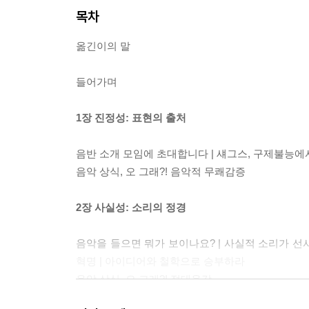
목차
옮긴이의 말
들어가며
1장 진정성: 표현의 출처
음반 소개 모임에 초대합니다 | 섀그스, 구제불능에서 전
음악 상식, 오 그래?! 음악적 무쾌감증
2장 사실성: 소리의 정경
음악을 들으면 뭐가 보이나요? | 사실적 소리가 선
혁명 | 아이디어와 철학으로 승부하라
음악 상식, 오 그래?! 절대음감