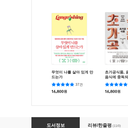
무엇이 나를 살아 있게 만
초가공식품, 
드는가
음식에 중독
37건
16,800
원
16,800
원
당신의 음악 취향은
도서정보
리뷰/한줄평
(11/0)