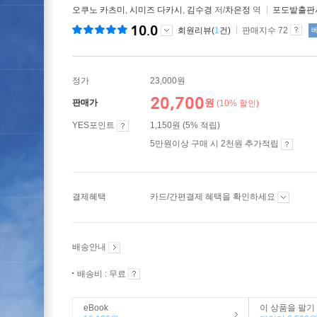
오쿠노 카츠미
,
시미즈 다카시
,
김수경
저/
차은정
역
포도밭출판
10.0
회원리뷰(
1
건)
판매지수 72
정가
23,000원
20,700
원
판매가
(10% 할인)
YES포인트
1,150원 (5% 적립)
5만원이상 구매 시 2천원 추가적립
결제혜택
카드/간편결제 혜택을 확인하세요
배송안내
배송비 : 무료
eBook
이 상품을 팔기