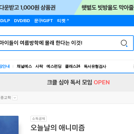
D/LP
DVD/BD
문구
/GIFT
티켓
장안내
채널예스
사락
예스펀딩
클래스24
독서유형검사
RBTI Lab
독서유형검사
크클 심야 독서 모임
OPEN
종교학
소득공제
오늘날의 애니미즘