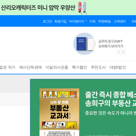
로그인
회원가입
마이페이지
카트
주문/배송
고객센터
Gl
젊은 작가
예사단독판매
이달의사은품
특가할인
추천도서
대량/법인