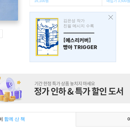
16,100원
매입가 3,500
김은성 작가
친필 메시지 수록
---------------
[예스리커버]
빵야 TRIGGER
들이
함께 산 책