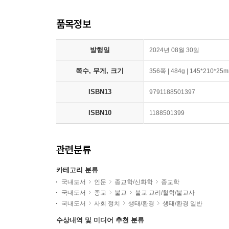
품목정보
발행일
2024년 08월 30일
쪽수, 무게, 크기
356쪽 | 484g | 145*210*25
ISBN13
9791188501397
ISBN10
1188501399
관련분류
카테고리 분류
국내도서
인문
종교학/신화학
종교학
국내도서
종교
불교
불교 교리/철학/불교사
국내도서
사회 정치
생태/환경
생태/환경 일반
수상내역 및 미디어 추천 분류