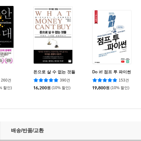
돈으로 살 수 없는 것들
Do it! 점프 투 파이썬
260건
390건
153건
0% 할인)
16,200
원
(10% 할인)
19,800
원
(10% 할인)
배송/반품/교환