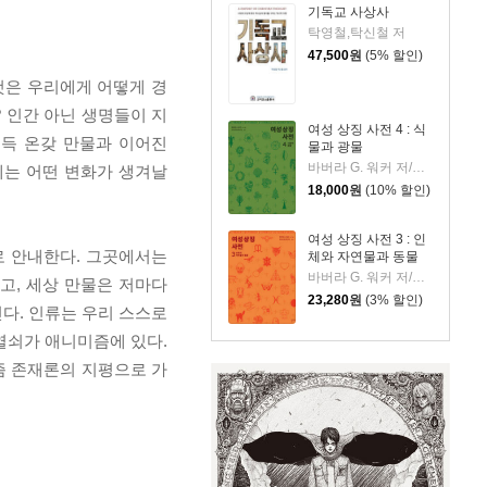
기독교 사상사
탁영철,탁신철 저
47,500
원
(5% 할인)
것은 우리에게 어떻게 경
? 인간 아닌 생명들이 지
여성 상징 사전 4 : 식
문득 온갖 만물과 이어진
물과 광물
바버라 G. 워커 저/여성 상징 번역 모임 역
에는 어떤 변화가 생겨날
18,000
원
(10% 할인)
여성 상징 사전 3 : 인
로 안내한다. 그곳에서는
체와 자연물과 동물
바버라 G. 워커 저/여성 상징 번역 모임 역
고, 세상 만물은 저마다
23,280
원
(3% 할인)
다. 인류는 우리 스스로
열쇠가 애니미즘에 있다.
즘 존재론의 지평으로 가