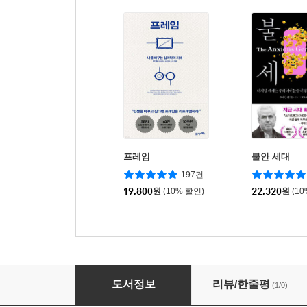
프레임
불안 세대
197건
19,800
원
(10% 할인)
22,320
원
(1
오늘날의 애니미즘
도서정보
리뷰/한줄평
(1/0)