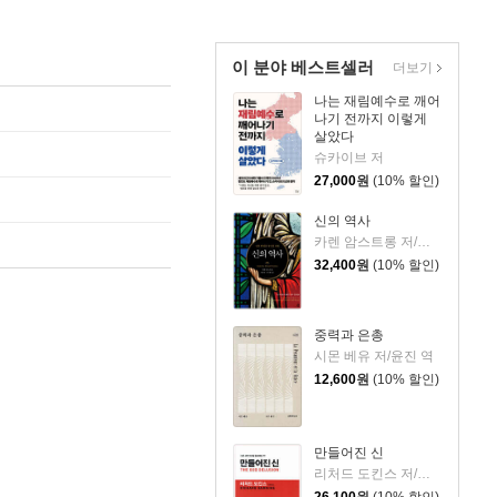
이 분야 베스트셀러
더보기
나는 재림예수로 깨어
나기 전까지 이렇게
살았다
슈카이브 저
27,000
원
(10% 할인)
신의 역사
카렌 암스트롱 저/배국원,유지황 공역
32,400
원
(10% 할인)
중력과 은총
시몬 베유 저/윤진 역
12,600
원
(10% 할인)
만들어진 신
리처드 도킨스 저/이한음 역