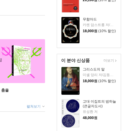
26,100
원
(10% 할인)
무함마드
카렌 암스트롱 저/김승완 역
18,000
원
(10% 할인)
이 분야 신상품
더보기
그리스도의 말
미셸 앙리 저/김동규 역
18,000
원
(10% 할인)
 춤을
고대 이집트의 밤하늘
(큰글자도서)
펼쳐보기
유성환 저
48,000
원