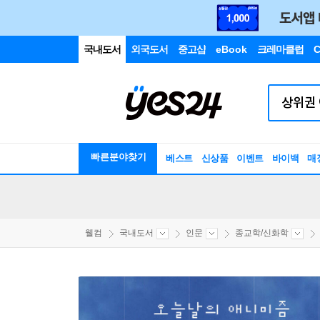
국내도서
외국도서
중고샵
eBook
크레마클럽
C
빠른분야찾기
베스트
신상품
이벤트
바이백
매
웰컴
국내도서
인문
종교학/신화학