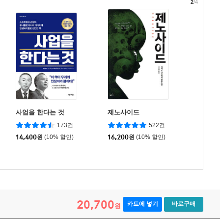
2
/4
사업을 한다는 것
제노사이드
173건
522건
14,400
원
(10% 할인)
16,200
원
(10% 할인)
20,700
카트에 넣기
바로구매
원