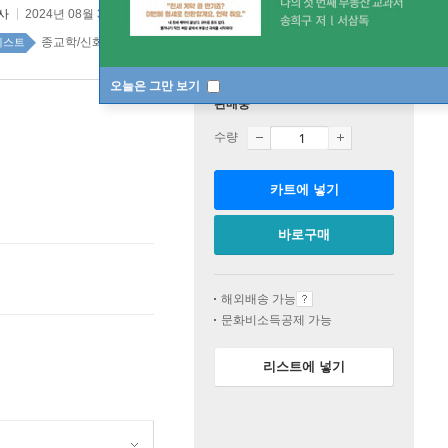
사
2024년 08월 30일
종교학/신화학 top20 1주
베스트
오늘은 그만 보기
판매중
수량
카트에 넣기
바로구매
해외배송 가능
문화비소득공제 가능
리스트에 넣기