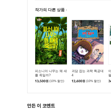
작가의 다른 상품
피소니아 나무는 왜 새
괴담 잡는 과학 특공대
를 죽일까?
4
13,500
원
(10% 할인)
12,600
원
(10% 할인)
3
만든 이 코멘트