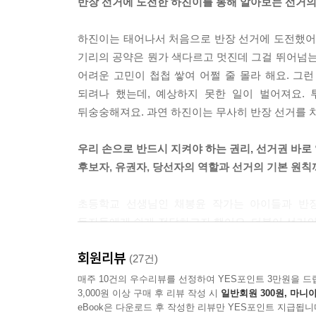
반장 선거에 도전한 하진이를 통해 알아보는 선거의
하진이는 태어나서 처음으로 반장 선거에 도전했어요
기리의 공약은 뭔가 색다르고 멋진데 그걸 뛰어넘는
어려운 고민이 첩첩 쌓여 어쩔 줄 몰라 해요. 그
되려나 했는데, 예상하지 못한 일이 벌어져요.
뒤숭숭해져요. 과연 하진이는 무사히 반장 선거를 
우리 손으로 반드시 지켜야 하는 권리, 선거권 바로
후보자, 유권자, 당선자의 역할과 선거의 기본 원칙
초등학교 선생님인 채봉윤 작가는 아이들과 반장
독자들에게 쉽게 전달하고자 했어요. 더불어 선거의
알차게 다루었어요.
회원리뷰
(27건)
책 속에 포함된 활동지를 어린이 스스로 작성해 보
매주 10건의 우수리뷰를 선정하여 YES포인트 3만원을 드
3,000원 이상 구매 후 리뷰 작성 시
일반회원 300원, 마니아
쓰기, 선거 벽보 만들기, 매니페스토 활동 직접 
eBook은 다운로드 후 작성한 리뷰만 YES포인트 지급됩니
정치 참여와 선거의 의미에 대해 더 깊이 알게 될 거