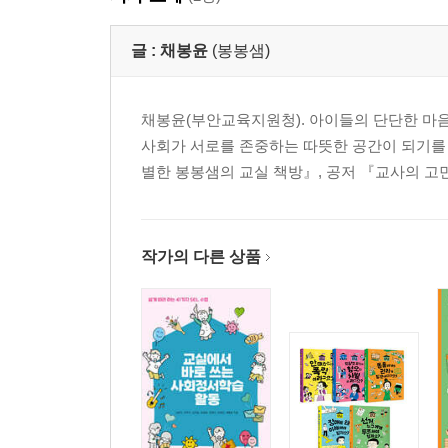
글 :
채봉윤
(봉봉샘)
채봉윤(부안교육지원청). 아이들의 단단한 마
사회가 서로를 존중하는 따뜻한 공간이 되기를 
별한 봉봉샘의 교실 책방』, 공저 『교사의 고
작가의 다른 상품