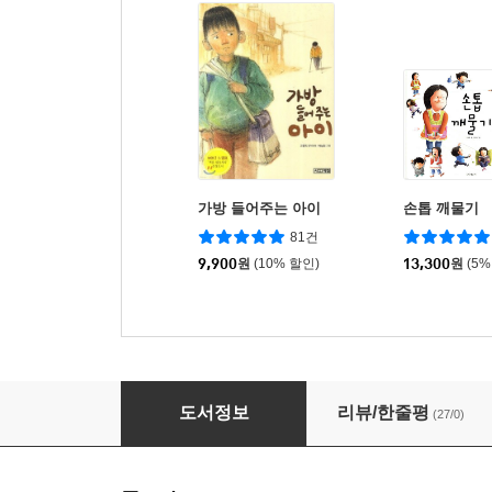
가방 들어주는 아이
손톱 깨물기
81건
9,900
원
(10% 할인)
13,300
원
(5%
선거하는 어린이
도서정보
리뷰/한줄평
(27/0)