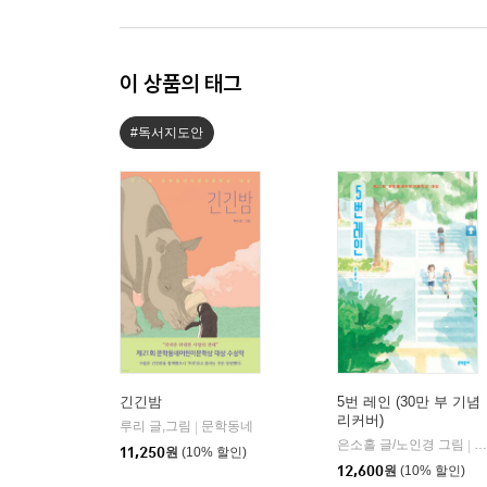
이 상품의 태그
#독서지도안
긴긴밤
5번 레인 (30만 부 기념
리커버)
루리 글,그림
문학동네
|
은소홀 글/노인경 그림
문
|
11,250
원
(10% 할인)
12,600
원
(10% 할인)