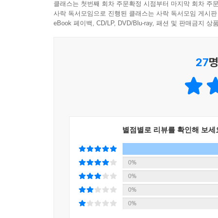
클래스는 첫번째 회차 주문확정 시점부터 마지막 회차 주문
사락 독서모임으로 진행된 클래스는 사락 독서모임 게시판
교과 연계
eBook 페이백, CD/LP, DVD/Blu-ray, 패션 및 판매금
〈초등교육과정〉
1학년 1학기 학교 · 발표는 이렇게 2학년 1학기 국
27
명
2학년 1학기 나 · 소중한 나의 꿈 3학년 1학기 국어
4학년 1학기 사회 3. 지역의 공공 기관과 주민 참여
5학년 1학기 사회 2. 인권 존중과 정의로운 사회
별점별로 리뷰를 확인해 보세
0%
0%
0%
0%