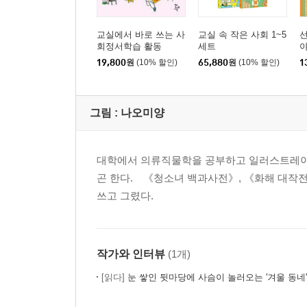
교실에서 바로 쓰는 사
교실 속 작은 사회 1~5
선
회정서학습 활동
세트
야
19,800
원
(10% 할인)
65,880
원
(10% 할인)
1
그림 :
나오미양
대학에서 의류직물학을 공부하고 일러스트레이터
곤 한다. 《청소녀 백과사전》, 《화해 대작전
쓰고 그렸다.
작가와 인터뷰
(1개)
[읽다]
눈 쌓인 뒷마당에 사슴이 놀러오는 '겨울 동네'