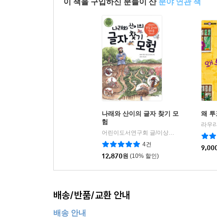
이 책을 구입하신 분들이 산
분야 연관 책
나래와 산이의 글자 찾기 모
왜 투
험
어린이도서연구회 글/이상대 그림
리더스가
|
4건
9,00
12,870
원
(10% 할인)
배송/반품/교환 안내
배송 안내