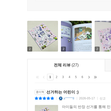
2
2
2
전체 리뷰
(27)
1
2
3
4
5
6
선거하는 어린이 :)
종이책
a******8
2026-05-17
신고
|
|
|
아이들의 반장 선거를 통해 민