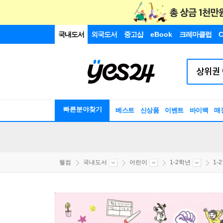
국내도서
외국도서
중고샵
eBook
크레마클럽
C
빠른분야찾기
베스트
신상품
이벤트
바이백
매
웰컴
국내도서
어린이
1-2학년
1-