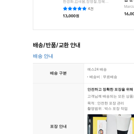
한경화,김새봄,정명철,정혜원,김영미,김혜리 공저
0가지
4건
16,0
13,000
원
배송/반품/교환 안내
배송 안내
예스24 배송
배송 구분
배송비 : 무료배송
안전하고 정확한 포장을 위해 
고객님께 배송되는 모든 상품을
목적 : 안전한 포장 관리
촬영범위 : 박스 포장 작업
포장 안내