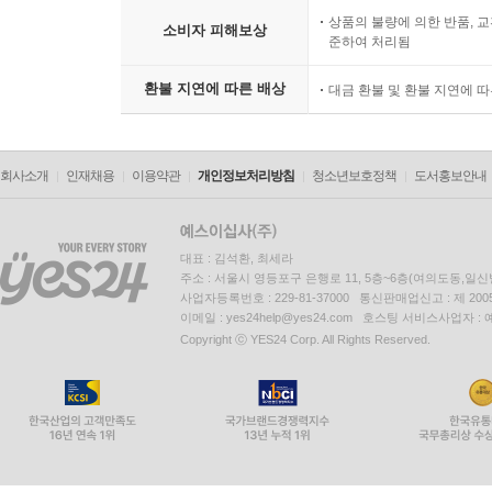
상품의 불량에 의한 반품, 교
소비자 피해보상
준하여 처리됨
환불 지연에 따른 배상
대금 환불 및 환불 지연에 
회사소개
인재채용
이용약관
개인정보처리방침
청소년보호정책
도서홍보안내
대표 : 김석환, 최세라
주소 : 서울시 영등포구 은행로 11, 5층~6층(여의도동,일신
사업자등록번호 : 229-81-37000 통신판매업신고 : 제 200
이메일 : yes24help@yes24.com 호스팅 서비스사업자 :
Copyright ⓒ YES24 Corp. All Rights Reserved.