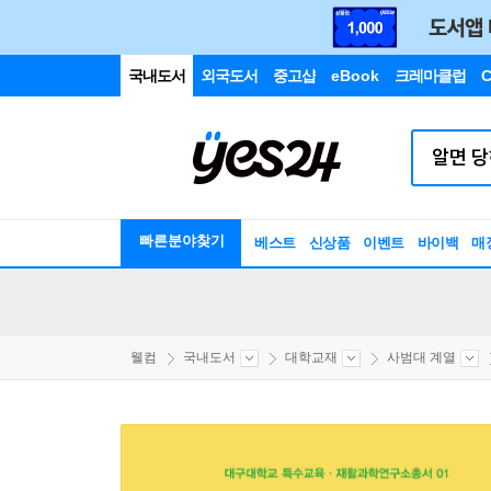
국내도서
외국도서
중고샵
eBook
크레마클럽
C
빠른분야찾기
베스트
신상품
이벤트
바이백
매
웰컴
국내도서
대학교재
사범대 계열