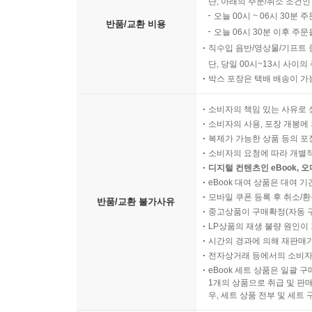
단, 아래의 주문/취소 조건인
오늘 00시 ~ 06시 30분 
반품/교환 비용
오늘 06시 30분 이후 주문
직수입 음반/영상물/기프트 
단, 당일 00시~13시 사이
박스 포장은 택배 배송이 가
소비자의 책임 있는 사유로 
소비자의 사용, 포장 개봉에 
복제가 가능한 상품 등의 포장을 
소비자의 요청에 따라 개별
디지털 컨텐츠인 eBook, 
eBook 대여 상품은 대여 기
모바일 쿠폰 등록 후 취소/환
반품/교환 불가사유
중고상품이 구매확정(자동 
LP상품의 재생 불량 원인이 기
시간의 경과에 의해 재판매가
전자상거래 등에서의 소비자
eBook 세트 상품은 일괄 
1개의 상품으로 취급 및 판매
우, 세트 상품 전부 및 세트