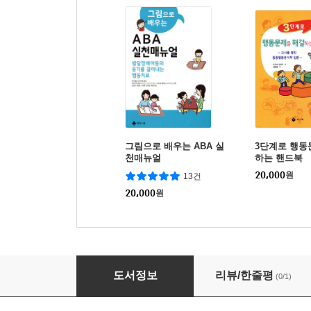
그림으로 배우는 ABA 실
3단계로 행동
천매뉴얼
하는 핸드북
20,000
원
13건
20,000
원
부모가 묻고 교사가 답하는 우리 아이 행동 지도
도서정보
리뷰/한줄평
(0/1)