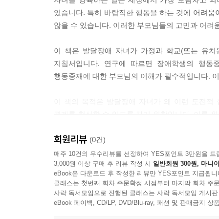
있습니다. 특히 바람직한 행동을 하는 것에 어려움
않을 수 있습니다. 이러한 부모님들의 고민과 어려
이 책은 발달장애 자녀가 가정과 학교(또는 유치
지침서입니다. 연구에 따르면 장애학생의 행동중
행동중재에 대한 부모님의 이해가 필수적입니다. 이
이 책의 목적은 발달장애 자녀가 왜 이런 도전적
관계를 형성할 수 있도록 하기 위함입니다. 이를 
긍정적인 방식으로 대응하는 방법을 제시하였습니다
회원리뷰
(0건)
목차를 살펴보시면, 1~2장의 우리 아이의 기본적인
매주 10건의 우수리뷰를 선정하여 YES포인트 3만원을 드
3,000원 이상 구매 후 리뷰 작성 시
일반회원 300원, 마니아
양육기술, 그리고 6장의 사춘기 시작 시점의 대
eBook은 다운로드 후 작성한 리뷰만 YES포인트 지급됩니
질문들을 중심으로 구성되어 있어, 실제 상황에서 
클래스는 첫번째 회차 주문확정 시점부터 마지막 회차 주문
사락 독서모임으로 진행된 클래스는 사락 독서모임 게시판
이 책이 부모님과 자녀 모두에게 긍정적인 변화를
eBook 페이백, CD/LP, DVD/Blu-ray, 패션 및 판매금
공감하며, 함께 성장해 나가는 여정이 될 것입니다