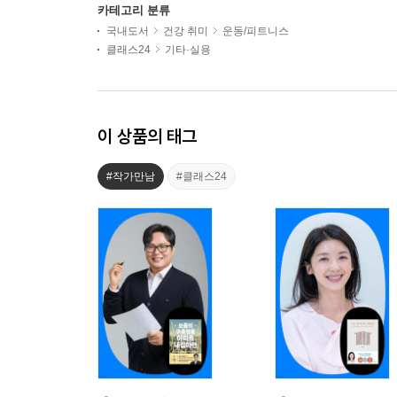
카테고리 분류
국내도서
건강 취미
운동/피트니스
클래스24
기타·실용
이 상품의 태그
#작가만남
#클래스24