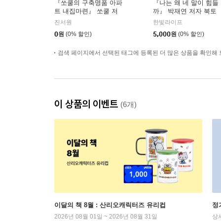
『쏘쿨의 구축명품 아파
『나는 왜 네 말이 힘들
트 내집마련』 쏘쿨 저
까』 박재연 저자 북토
자 온라인 북토크
크
진서원
한빛라이프
0
원
(0% 할인)
5,000
원
(0% 할인)
검색 페이지에서 선택된 태그에 등록된 더 많은 상품을 확인해 
이 상품의 이벤트
(6개)
이달의 책 8월 : 산리오캐릭터즈 유리컵
정
2026년 08월 01일 ~ 2026년 08월 31일
상