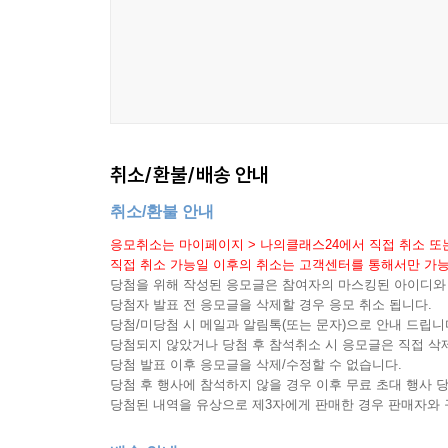
운동법은 이 책에 고스란히 담겨있다. 책을 읽으며 책
추천평
강직성 척추염으로 인한 통증으로 12년 동안 힘든 
어떤 통증을 일으키는지, 통증을 없애기 위해서는
주셨습니다. 그리고 체득할 수 있는 방법을 가르쳐
취소/환불/배송 안내
사소해 보이지만 통증을 유발할 수 있는 자신의 잘
취소/환불 안내
단단히 다져준 내용들이 책으로 나와 정말 기쁩니다.
응모취소는 마이페이지 > 나의클래스24에서 직접 취소 또는 고
자신의 삶을 살아갈 수 있길 바랍니다.
직접 취소 가능일 이후의 취소는 고객센터를 통해서만 가능
당첨을 위해 작성된 응모글은 참여자의 마스킹된 아이디와
- 공민정(대학원생)
당첨자 발표 전 응모글을 삭제할 경우 응모 취소 됩니다.
당첨/미당첨 시 메일과 알림톡(또는 문자)으로 안내 드립니
원인을 알 수 없는 허리 통증을 고치기 위해 여러
당첨되지 않았거나 당첨 후 참석취소 시 응모글은 직접 삭
당첨 발표 이후 응모글을 삭제/수정할 수 없습니다.
있다. 저자는 풍부한 경험과 이론을 겸비한 이 분
당첨 후 행사에 참석하지 않을 경우 이후 무료 초대 행사 
발생 원인을 꿰뚫고 있을 뿐 아니라 그 원인을 해
당첨된 내역을 유상으로 제3자에게 판매한 경우 판매자와 구
한번 일어설 수 있기를 기대한다.
- 장재석(수험생)