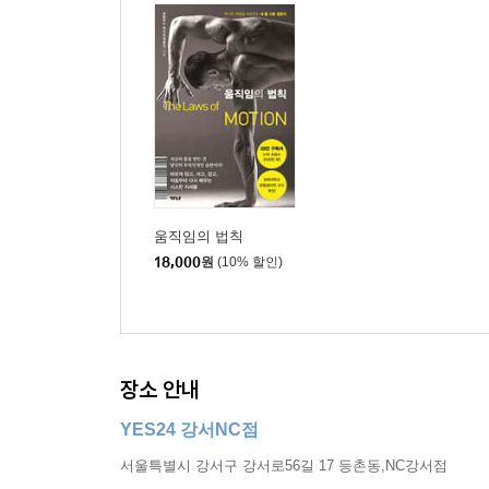
움직임의 법칙
18,000
원
(10% 할인)
장소 안내
YES24 강서NC점
서울특별시 강서구 강서로56길 17 등촌동,NC강서점