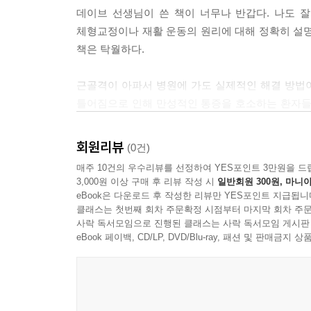
방안을 모색할 수 있도록 바로 따라 할 수 있는 
데이브 선생님이 쓴 책이 너무나 반갑다. 나도 잘
상세히 담아내고, 100여 컷의 일러스트를 더해 이해
체형교정이나 재활 운동의 원리에 대해 정확히 설명하
책은 탁월하다.
이 책은 단순한 해부학 지침서가 아니다. 정강이가
몸의 본질을 이해하는 데 도움을 주는 내 몸 사용 
근골격이 아파서 병원에 가도 실제적인 해결 방법이
찾을 수 있도록 도와주는 건강 기본서가 되어 줄 것
틀어짐으로 인해 만성적인 통증을 호소하는 환자들
느끼는 모든 분께 이 책을 권하고 싶다.
의사, 물리치료사부터 대학원생, 수험생의 찬사!
- 김윤영 (가천대 길병원 외과 교수)
회원리뷰
(0건)
1세대와 2세대 체형 교정 전문가의
매주 10건의 우수리뷰를 선정하여 YES포인트 3만원을 드
어렸을 때부터 습관이 된 엎드려 공부하는 자세로 
실전에서 증명된 체형 교정 가이드
3,000원 이상 구매 후 리뷰 작성 시
일반회원 300원, 마니아
데이브 님을 만나 편한 자세가 아닌 몸을 바르게 쓰는
eBook은 다운로드 후 작성한 리뷰만 YES포인트 지급됩니
우리 몸은 이론으로만 단언할 수 없는 부분이 분명히
클래스는 첫번째 회차 주문확정 시점부터 마지막 회차 주문
사락 독서모임으로 진행된 클래스는 사락 독서모임 게시판
데이브 님이 라이브 방송에서 하신 ‘정신력과 육체
이상 활발히 활동한 아버지의 경험을 이어받아 10
eBook 페이백, CD/LP, DVD/Blu-ray, 패션 및 판매금
균형'을 잊고 사는 사람들에게 몸을 바르게 사용하
소중한 책입니다. 기본부터 몸을 바르게 사용하는 법
회복력이 빠른 10대의 몸과 움직임부터 조심해야 하
- 박시현 (물리치료사)
다양한 상황은 저자의 데이터가 되어 줬고, 저자는 