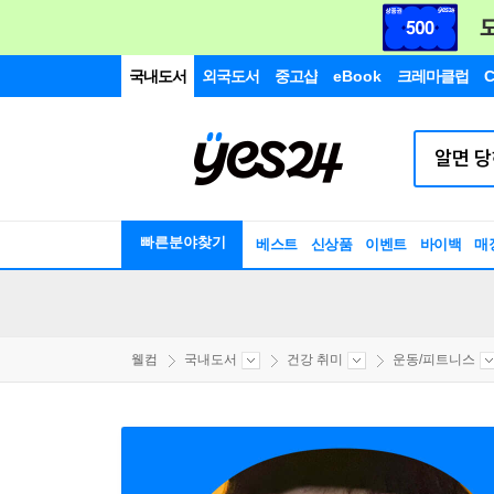
국내도서
외국도서
중고샵
eBook
크레마클럽
C
빠른분야찾기
베스트
신상품
이벤트
바이백
매
웰컴
국내도서
건강 취미
운동/피트니스