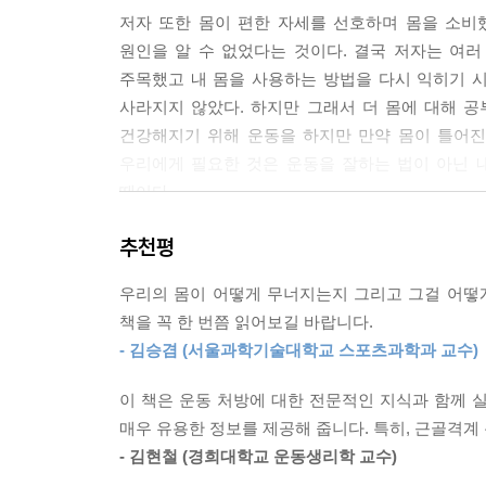
저자 또한 몸이 편한 자세를 선호하며 몸을 소비
원인을 알 수 없었다는 것이다. 결국 저자는 여
주목했고 내 몸을 사용하는 방법을 다시 익히기 시
사라지지 않았다. 하지만 그래서 더 몸에 대해 공
건강해지기 위해 운동을 하지만 만약 몸이 틀어진
우리에게 필요한 것은 운동을 잘하는 법이 아닌 내
때이다.
추천평
“골반이 틀어졌다면 골반만 교정하면 될까?”
100여 컷의 일러스트와 함께 보는 내 몸 사용 설명
우리의 몸이 어떻게 무너지는지 그리고 그걸 어떻게
책을 꼭 한 번쯤 읽어보길 바랍니다.
오다리라면 무릎만 교정하면 될까? 한쪽 발목이 
- 김승겸 (서울과학기술대학교 스포츠과학과 교수)
동대학교 대학원에서 스포츠마케팅을 전공한 후 
맞췄다. 무릎과 발목에 생긴 이상의 원인이 골반의 
이 책은 운동 처방에 대한 전문적인 지식과 함께 
매우 유용한 정보를 제공해 줍니다. 특히, 근골격계
저자는 우리 몸의 유기성을 쉽게 이해할 수 있도록
- 김현철 (경희대학교 운동생리학 교수)
골반, 허리, 등/어깨까지 차근히 올라오며 우리 몸