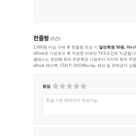
저자는 이를 바탕으로 이론을 발전시키고 실천법
수업을 들은 의사, 물리치료사부터 대학원생, 수험
계기가 되었다고 찬사를 남기며 이론과 현장이 조
몸의 본질을 찾는 노하우를 느껴볼 수 있을 것이다.
한줄평
(0건)
“체형 교정에도 유효기간이 있다!”
1,000원 이상 구매 후 한줄평 작성 시
일반회원 50원, 마니
누적 조회수 2800만회,
eBook은 다운로드 후 작성한 리뷰만 YES포인트 지급됩니
28만 구독자가 인정한 지속 가능한 본질 운동법
클래스는 첫번째 회차 주문확정 시점부터 마지막 회차 주문
eBook 페이백, CD/LP, DVD/Blu-ray, 패션 및 판매금
‘운동’이 레드오션 중에서도 레드오션이 된 것은 
영상을 통해 누적 조회수 약 2800만 회를 기록하
평점
사람들이 궁금해하고 원하는 지점을 정확히 파
구독자들과 소통해 온 저자는 사람들이 원하는 건 ‘쉽
한글 기준 50자까지 작성가능
또한 저자는 우리 몸이 한순간에 만들어지지 않듯
저자는 발바닥을 오므렸다가 펴는 법, 발가락을 벌
엎드려서 골반을 풀어주는 법 등 간단하고 실천 가