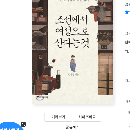
임
정
판
Y
결
배
배
미리보기
사이즈비교
공유하기