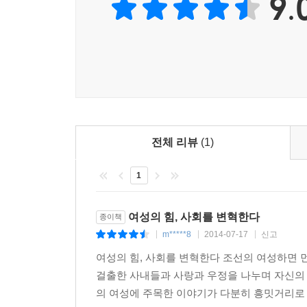
9.
남편의 죄가 드러나게 했다. 박효랑은 아비의 목숨
말을 지어내 자신과 가문을 욕보인 원수를 살해한 김
남자들만의 전유물이 아님을 보여준다.
전체 리뷰
(1)
1
여성의 힘, 사회를 변혁한다
종이책
m*****8
2014-07-17
신고
|
|
|
여성의 힘, 사회를 변혁한다 조선의 여성하면 
걸출한 사내들과 사랑과 우정을 나누며 자신의
의 여성에 주목한 이야기가 다분히 흥밋거리로 