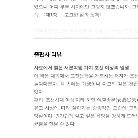
였으니 어찌 부부 사이에만 그렇지 않겠습니까. 그
쪽, 〈제1장 ― 고고한 삶의 품격〉
지배층인 양반이 하층민에게 베풀고 나누는 것은 당
열은 시작되는 것이다. 가장 낮은 자리에 처한 다모를
다〉
출판사 리뷰
남을 위한 공부는 억지로 하는 것이다. 과거시험을 
사료에서 찾은 서른여덟 가지 조선 여성의 일생
정정당 황씨는 구체적으로 외우는 것만 힘쓰고 표
이 책은 대학에서 고전문학을 가르치는 저자가 조선
을 바르게 하고 수신하는 도에 마음 쓰라고 타일렀다
들여다본다. 책 속에는 기생이나 다모와 같은 천
서 높은 벼슬을 하는 것이 아니라 진정한 학자가 되어
있다.
흔히 ‘조선시대 여성’이라 하면 여필종부(女必從夫)
이 시대에는 하층민이 유교 이념을 실천하고 있는 
유교 사상에 따라 살아가는 순종적인 모습이 그려
하는 것을 하층민들은 배우지 않고도 실천하고 있
망설이며, 인간답게 살고 싶은 욕망을 강하게 드러
인간의 재발견이다. 노비나 기생을 인간으로 취급
균열을 만날 수 있다.
각에 관심을 갖기 시작했다. _ 233쪽, 〈제5장 ―