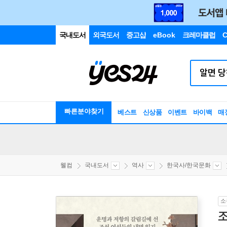
국내도서
외국도서
중고샵
eBook
크레마클럽
C
빠른분야찾기
베스트
신상품
이벤트
바이백
매
웰컴
국내도서
역사
한국사/한국문화
소