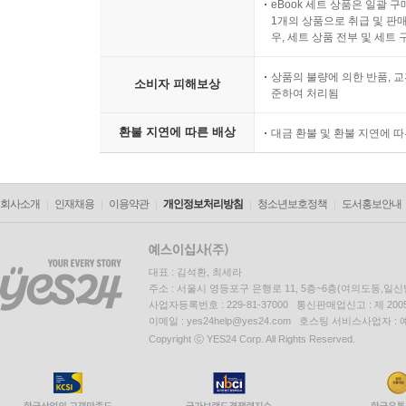
eBook 세트 상품은 일괄 
1개의 상품으로 취급 및 판매
우, 세트 상품 전부 및 세트
상품의 불량에 의한 반품, 교
소비자 피해보상
준하여 처리됨
환불 지연에 따른 배상
대금 환불 및 환불 지연에 
회사소개
인재채용
이용약관
개인정보처리방침
청소년보호정책
도서홍보안내
대표 : 김석환, 최세라
주소 : 서울시 영등포구 은행로 11, 5층~6층(여의도동,일신
사업자등록번호 : 229-81-37000 통신판매업신고 : 제 200
이메일 : yes24help@yes24.com 호스팅 서비스사업자 :
Copyright ⓒ YES24 Corp. All Rights Reserved.