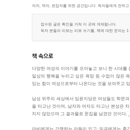
6. 아프지 않은 것만으로도 큰 효도다
저자, 역자, 편집자를 위한 공간입니다. 독자들에게 전하고
제5장. 순응과 저항의 경계에 서다
접수된 글은 확인을 거쳐 이 곳에 게재됩니다.
1. 차마 죽지 못한 마음
독자 분들의 리뷰는 리뷰 쓰기를, 책에 대한 문의는 1:
2. 예정된 죽음 앞에서 드러낸 삶에 대한 미련
3. 불효의 죄, 천추의 한이 되다
4. 주어진 임무에 대한 책임
책 속으로
5. 조선시대 부부의 애끓는 사랑
6. 향랑의 넋, 노래로 남다
다양한 여성의 이야기를 모아놓고 보니 한 시대를 살
7. 원하지 않는 것을 하지 않을 자유
일상의 행복을 누리고 싶은 욕망 등 수없이 많은 
8. 열녀 이데올로기와 효녀 이데올로기가 충돌할 때
있는 힘이 여성으로부터 나온다는 것을 보여주고 있다.
* 참고문헌
남성 위주의 세상에서 임윤지당은 여성들도 학문과 
* 찾아보기
을 타고난 것이며, 남자와 여자도 타고난 본성은 차
치지 않았으며 그 결과물로 문집을 남겼던 것이다. _
아비에게는 간쟁하는 아들이 있고, 임금에게는 충간