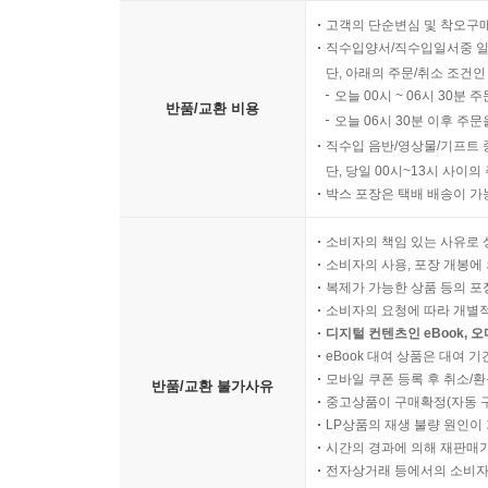
고객의 단순변심 및 착오구
직수입양서/직수입일서중 일
단, 아래의 주문/취소 조건인
오늘 00시 ~ 06시 30분 
반품/교환 비용
오늘 06시 30분 이후 주문
직수입 음반/영상물/기프트 
단, 당일 00시~13시 사이
박스 포장은 택배 배송이 가
소비자의 책임 있는 사유로 
소비자의 사용, 포장 개봉에 
복제가 가능한 상품 등의 포장을 
소비자의 요청에 따라 개별
디지털 컨텐츠인 eBook, 
eBook 대여 상품은 대여 기
모바일 쿠폰 등록 후 취소/환
반품/교환 불가사유
중고상품이 구매확정(자동 
LP상품의 재생 불량 원인이 기
시간의 경과에 의해 재판매가
전자상거래 등에서의 소비자