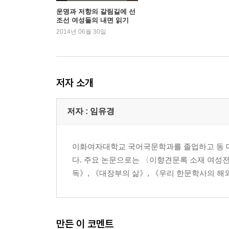
8. 잃어버린 정체성을 찾아 나선 길
운명과 저항의 갈림길에 선
조선 여성들의 내면 읽기
9. 노력하지 않고 얻은 성과는 오히려 해가 된다
2014년 06월 30일
제3장. 조선의 모순을 깨우쳐준 여성들
1. 여자만 처벌하는 세태에 대한 항의
2. 평범한 남자에게 종속되기를 거부하다
저자 소개
3. 가혹한 정치는 호랑이보다 무섭다
4. 스스로 개척한 운명
저자 : 임유경
5. 자신의 뜻대로 일생을 산 황진이
6. 난리 속에도 흔들리지 않는 평정심
이화여자대학교 국어국문학과를 졸업하고 동 
제4장. 여자의 빛나는 지혜
다. 주요 논문으로는 〈이향견문록 소재 여성
1. 다른 것이 틀린 것은 아니다
독》, 《대장부의 삶》, 《우리 한문학사의 해외
2. 세상물정 모르는 아들을 향한 당부
3. 부모가 기뻐하면 그것이 곧 효다
4. 지나친 권력은 불안을 가져온다
5. 수신, 마음을 바르게 하는 법
만든 이 코멘트