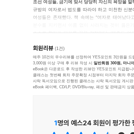
조선 여성들, 금기에 맞서 당당히 자신의 욕망을 말
--- 본문 중에서
규방의 여자로서 법도를 따라야 하고 미천한 신분
여성들은 존재했다. 책 속에는 “여자로 태어났다
분수를 지키면서 이름 없이 사라지는 것이 옳은가
스스로 학자가 되기를 꿈꾼 강정일당, ‘제주도 여
자신의 삶을 산 황진이 등이 나온다. 그들의 행보는
회원리뷰
그들이 당당한 행보로 역사에 남을 수 있었던 이유
(1건)
기록으로 남아 또 다른 한 사람의 인생을 도약하게끔
매주 10건의 우수리뷰를 선정하여 YES포인트 3만원을 드
3,000원 이상 구매 후 리뷰 작성 시
일반회원 300원, 마니아
결정적인 계기가 되었다. 이 책은 한 사람 한 사
eBook은 다운로드 후 작성한 리뷰만 YES포인트 지급됩니
알려준다.
클래스는 첫번째 회차 주문확정 시점부터 마지막 회차 주문
사락 독서모임으로 진행된 클래스는 사락 독서모임 게시판
순응과 저항의 경계에서 서성이다
eBook 페이백, CD/LP, DVD/Blu-ray, 패션 및 판매금
조선 남성들이 집필한 《열녀전》의 여성들은 남편
죽으면 망설임 없이 따라 죽는 경우가 부지기수다. 
그러나 여성들이 직접 남긴 기록은 남성들의 그것
싶은 욕망을 강하게 드러냈다. 재령 이씨는 죽은 남
1
명의 예스24 회원이 평가한
아버지에게 불효한다는 생각이 죽은 남편을 따라야
또한 정의롭지 못한 사회와 맞닥뜨렸을 때 자신의