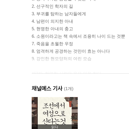
2. 선구적인 학자의 길
3. 부귀를 탐하는 남자들에게
4. 남편이 의지한 아내
5. 현명한 아내의 충고
6. 소원이라고는 책 속에서 조용히 나이 드는 것뿐
7. 죽음을 초월한 우정
8. 엄격하게 공경하는 것만이 효는 아니다
9. 강인한 현모양처의 여린 모습
제2장. 현명한 사람은 옳은 일을 한다
1. 아버지를 위해 목숨을 걸다
채널예스 기사
2. 미천한 다모가 고귀한 양반의 부조리를 밝혀내다
(1개)
3. 남성의 부당한 횡포에 대한 항거
4. 마지막 순간까지 지키려 했던 명예와 정의
5. 누명과 모욕에 맞서는 법
6. 죽음으로써 남편의 죄를 꾸짖다
7. 재주 하나로 굶주리는 수천 명을 구하다
읽다