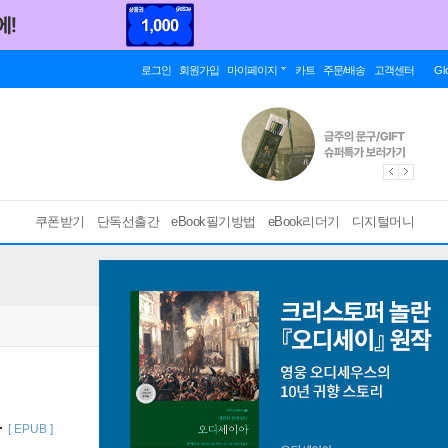
로그인
회원가입
마이페이지
카트
주문/배송
고객센터
Gl
쿠폰받기
단독선출간
eBook필기방법
eBook리더기
디지털머니
북
[ EPUB ]