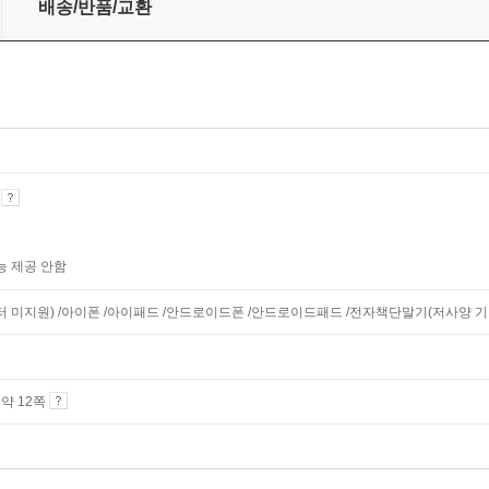
배송/반품/교환
기
능 제공 안함
니터 미지원) /아이폰 /아이패드 /안드로이드폰 /안드로이드패드 /전자책단말기(저사양 기기 
4 약 12쪽