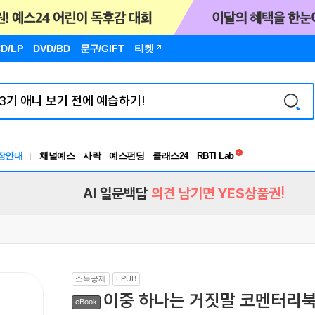
D/LP
DVD/BD
문구
/GIFT
티켓
독서유형검사
장안내
채널예스
사락
예스펀딩
클래스24
RBTI Lab
독서유형검사
AI 일문백답
의견 남기면 YES상품권!
소득공제
EPUB
이중 하나는 거짓말 코멘터리
eBook