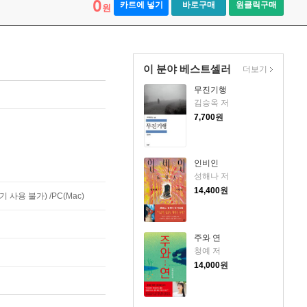
0
카트에 넣기
바로구매
원클릭구매
원
이 분야 베스트셀러
더보기
무진기행
김승옥 저
7,700
원
인비인
성해나 저
14,400
원
사용 불가) /PC(Mac)
주와 연
청예 저
14,000
원