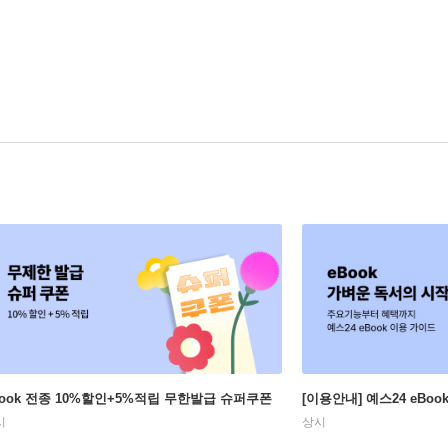
Book 전종 10%할인+5%적립 무한발급 슈퍼쿠폰
[이용안내] 예스24 eBo
시
상시