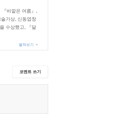
 『바깥은 여름』,
예술가상, 신동엽창
을 수상했고, 『달
펼쳐보기
코멘트 쓰기