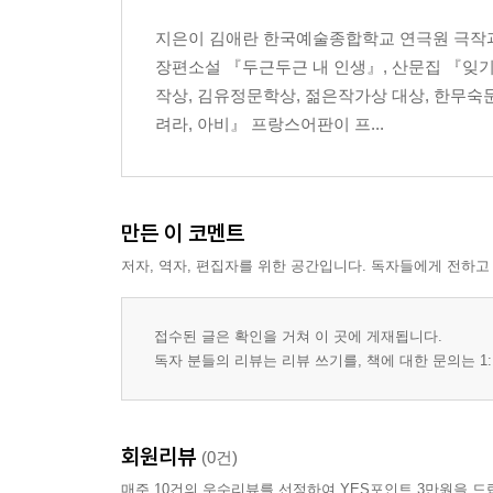
지은이 김애란 한국예술종합학교 연극원 극작과
장편소설 『두근두근 내 인생』, 산문집 『잊기
작상, 김유정문학상, 젊은작가상 대상, 한무숙
려라, 아비』 프랑스어판이 프...
만든 이 코멘트
저자, 역자, 편집자를 위한 공간입니다. 독자들에게 전하고
접수된 글은 확인을 거쳐 이 곳에 게재됩니다.
독자 분들의 리뷰는 리뷰 쓰기를, 책에 대한 문의는 1:
회원리뷰
(0건)
매주 10건의 우수리뷰를 선정하여 YES포인트 3만원을 드