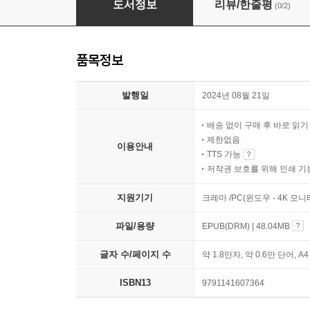
도서정보
리뷰/한줄평
(0/2)
품목정보
발행일
2024년 08월 21일
배송 없이 구매 후 바로 읽
제한없음
이용안내
TTS 가능
저작권 보호를 위해 인쇄 기
지원기기
크레마 /PC(윈도우 - 4K 모
파일/용량
EPUB(DRM) | 48.04MB
글자 수/페이지 수
약 1.8만자, 약 0.6만 단어, A
ISBN13
9791141607364