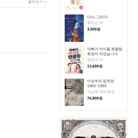
펼쳐보기
다시, 그리다
류미선 저
3,500
원
아빠가 아이돌 팬클럽
회장이 되었습니다
정민규 저
13,600
원
이상우의 임꺽정
1963~1965
이상우 저/이영조 그림
76,800
원