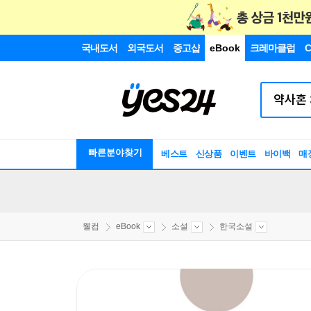
국내도서
외국도서
중고샵
eBook
크레마클럽
C
빠른분야찾기
베스트
신상품
이벤트
바이백
매
웰컴
eBook
소설
한국소설