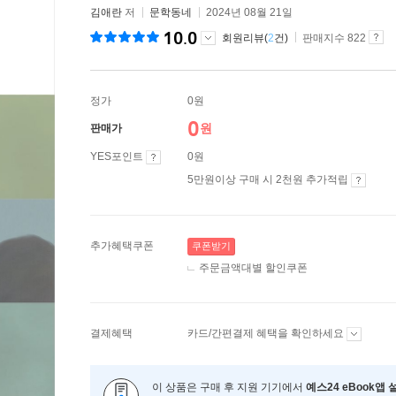
김애란
저
문학동네
2024년 08월 21일
10.0
회원리뷰(
2
건)
판매지수 822
정가
0원
0
원
판매가
YES포인트
0원
5만원이상 구매 시 2천원 추가적립
추가혜택쿠폰
쿠폰받기
주문금액대별 할인쿠폰
결제혜택
카드/간편결제 혜택을 확인하세요
이 상품은 구매 후 지원 기기에서
예스24 eBook앱