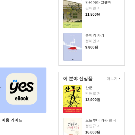
안녕이라 그랬어
김애란 저
11,800
원
홍학의 자리
정해연 저
9,800
원
이 분야 신상품
더보기
산군
박해로 저
12,900
원
ok 이용 가이드
오늘부터 가짜 언니
정민규 저
16,000
원