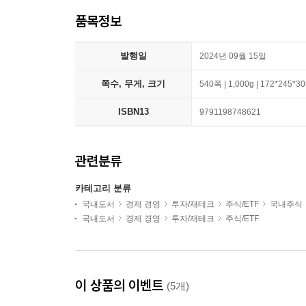
품목정보
발행일
2024년 09월 15일
쪽수, 무게, 크기
540쪽 | 1,000g | 172*245*
ISBN13
9791198748621
관련분류
카테고리 분류
국내도서
경제 경영
투자/재테크
주식/ETF
국내주식
국내도서
경제 경영
투자/재테크
주식/ETF
이 상품의 이벤트
(5개)