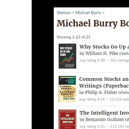
차별화되는지 그리고 전환사채가 손익계산서에 보고된 
희석이익(diluted earnings)에 대해서 설명한다.
12장: 우선주(PREFERRED STOCK)
우선주의 고정배당과 보통주와 우선주의 차이점들에 
13장: 전환우선주(CONVERTIBLE PREFERRED S
13장에서는 전환우선주(convertible preferre
PART 3 회사의 자산과 현금흐름
COMPANY ASSETS AND CASH FLOW
14장: 고정자산, 감가상각과 현금흐름(FIXED ASSETS,
회사 자산의 감가상각이 주주들의 이익에 직접적인
14장에서 다룬다.
15장: 원가와 비용의 차이, 자산의 자본화와 감액손실(COST