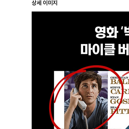
상세 이미지
3장: 기업의 성장에 따른 차입(BORROWING MONEY
부채와 관련된 기본적인 용어들과 새로운 회계 항
4장: 투자자들이 살펴야 하는 재무비율(RATIOS INV
기업의 수익성비율, 금융건전성비율과 유동성비율을 
5장: 회사의 상장 - 신주모집과 구주매출(GOING PUBL
상장의 기본적인 개념과 회사가 상장하는 이유, 신
6장: 이익희석과 JMC의 상장(EARNINGS DILUTION 
희석주당이익의 개념을 설명하고 액면분할과 회사가
PART 2 보통주 외의 증권: 채권과 우선주
SECURITiES OTHER THAN COMMON STOCK:
7장: 레버리지를 이용한 성장: 신주발행 vs 채권발행(FIN