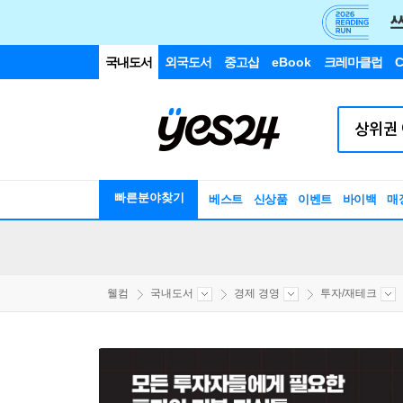
국내도서
외국도서
중고샵
eBook
크레마클럽
C
빠른분야찾기
베스트
신상품
이벤트
바이백
매
웰컴
국내도서
경제 경영
투자/재테크