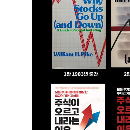
STOCK CHEAP OR EXPENSIVE?)
주가수익비율(P/E) 비율은 투자자가 주식을 
주가현금흐름비율(P/C), 주가매출비율(P/S), 수익력대비주가비
과 같은 가치평가 비율들도 함께 살펴볼 것이다. 
될 것이다.
19장: 주식이 오르고 내리는 이유(WHY STOCKS GO
19장에서는 이 책 전체에서 다룬 개념들을 실제 주식인 애
내용들을 토대로 한 분석 프레임워크를 실제 상
것이다.
부록(APPENDIX)
- 공매도(SHORT SELLING)
- 용어사전(GLOSSARY)
- 색인(Index)