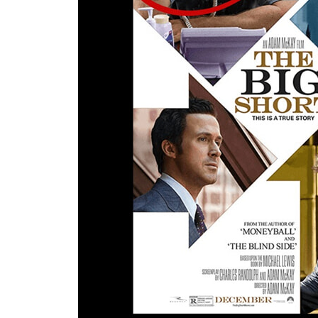
회사의 이익이 희석되는 주식발행과 높은 이자비
조달해야 할지에 대해서 7장에서 다룬다.
8장: 채권(BONDS)
일반적으로 채권은 대출로 간주되며 채권의 종류별 차
현재수익률(current yield), 만기수익률(yield 
투자자들이 많은 채권들 중에서 투자 수단을 가려내는
9장: 채권이 오르고 내리는 이유(WHY BONDS GO 
채권가격과 채권수익률은 현행금리의 변동과 채권을
수익률곡선(yield curve)을 살펴볼 것이다. 수
10장: 채권: 심화 편(BONDS: ADVANCED TOPICS
10장에서는 채권의 ‘수의상환(call)’이나 ‘차환(r
완벽한 이해를 제공하고 제로쿠폰채권(zero coupon bo
11장: 전환사채(CONVERTIBLE BONDS)
전환사채는 보통주로 전환될 수 있다는 점을 제외하