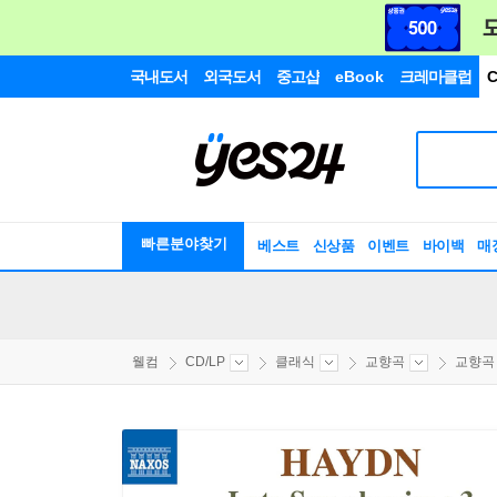
국내도서
외국도서
중고샵
eBook
크레마클럽
C
빠른분야찾기
베스트
신상품
이벤트
바이백
매
웰컴
CD/LP
클래식
교향곡
교향곡 