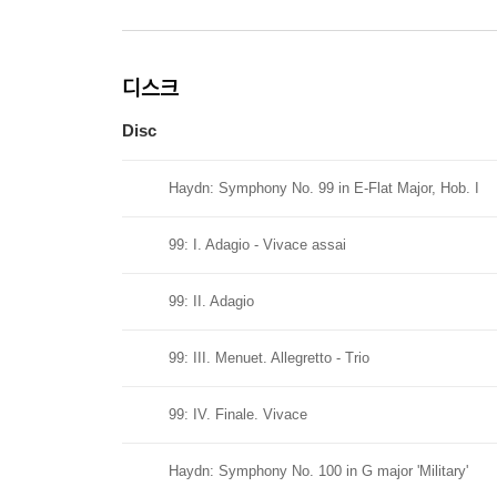
디스크
Disc
Haydn: Symphony No. 99 in E-Flat Major, Hob. I
99: I. Adagio - Vivace assai
99: II. Adagio
99: III. Menuet. Allegretto - Trio
99: IV. Finale. Vivace
Haydn: Symphony No. 100 in G major 'Military'