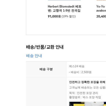
Herbert Blomstedt 베토
Yo-Yo 
벤: 교향곡 1-9번 전곡집
avako
- 헤르베르트 블롬슈테트
(요요 
91,000
원
(19% 할인)
20,40
(Beethoven: The Symp
바코스 
honies)
베토벤:
eethov
mphon
배송/반품/교환 안내
배송 안내
예스24 배송
배송 구분
배송비 : 2,500원
안전하고 정확한 포장을 위해 
고객님께 배송되는 모든 상품을
목적 : 안전한 포장 관리
촬영범위 : 박스 포장 작업