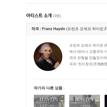
아티스트 소개
(3명)
작곡 :
Franz Haydn
(프란츠 요제프 하이든,Fran
프란츠 요제프 하이든 (Fra
에서 태어나 교향곡의 아
곡의 전형을 만들었으며
곡과 '천지창조(天地創造) Sc
작가의 다른 상품