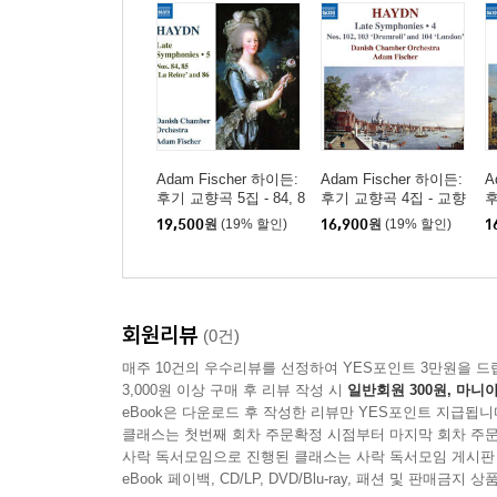
Adam Fischer 하이든:
Adam Fischer 하이든:
A
후기 교향곡 5집 - 84, 8
후기 교향곡 4집 - 교향
후
5, 86번 (Haydn: Late S
곡 102-104번 (Haydn:
곡
19,500
원
(19% 할인)
16,900
원
(19% 할인)
1
ymphonies 5: Nos.84-8
Late Symphonies 4: N
e
6)
os.102-104)
회원리뷰
(0건)
매주 10건의 우수리뷰를 선정하여 YES포인트 3만원을 드
3,000원 이상 구매 후 리뷰 작성 시
일반회원 300원, 마니아
eBook은 다운로드 후 작성한 리뷰만 YES포인트 지급됩니
클래스는 첫번째 회차 주문확정 시점부터 마지막 회차 주문
사락 독서모임으로 진행된 클래스는 사락 독서모임 게시판
eBook 페이백, CD/LP, DVD/Blu-ray, 패션 및 판매금