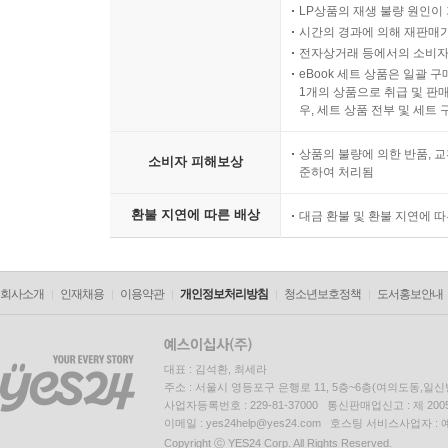
LP상품의 재생 불량 원인이 기
시간의 경과에 의해 재판매가
전자상거래 등에서의 소비자
eBook 세트 상품은 일괄 
1개의 상품으로 취급 및 판매
우, 세트 상품 전부 및 세트
상품의 불량에 의한 반품, 교
소비자 피해보상
준하여 처리됨
환불 지연에 따른 배상
대금 환불 및 환불 지연에 
회사소개
인재채용
이용약관
개인정보처리방침
청소년보호정책
도서홍보안내
대표 : 김석환, 최세라
주소 : 서울시 영등포구 은행로 11, 5층~6층(여의도동,일신
사업자등록번호 : 229-81-37000 통신판매업신고 : 제 200
이메일 : yes24help@yes24.com 호스팅 서비스사업자 :
Copyright ⓒ YES24 Corp. All Rights Reserved.