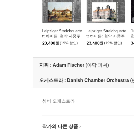
Leipziger Streichquarte
Leipziger Streichquarte
J
tt 하이든: 현악 사중주
tt 하이든: 현악 사중주
천
22집 (Haydn: String Qu
21집 (Haydn: String Qu
r
23,400
원
(19% 할인)
23,400
원
(19% 할인)
3
artets Vol.22 - Op.76 N
artets Vol.21 - Op.55 N
o.1, 5, 6)
o.1, 2, 3)
지휘 :
Adam Fischer
(아담 피셔)
오케스트라 :
Danish Chamber Orchestra
쳄버 오케스트라
작가의 다른 상품