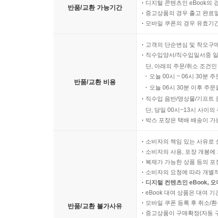
디지털 콘텐츠인 eBook의 
반품/교환 가능기간
중고상품의 경우 출고 완료일
모바일 쿠폰의 경우 유효기간(
고객의 단순변심 및 착오구
직수입양서/직수입일서중 일
단, 아래의 주문/취소 조건인
오늘 00시 ~ 06시 30분 
반품/교환 비용
오늘 06시 30분 이후 주문
직수입 음반/영상물/기프트 
단, 당일 00시~13시 사이
박스 포장은 택배 배송이 가
소비자의 책임 있는 사유로 
소비자의 사용, 포장 개봉에 
복제가 가능한 상품 등의 포장을 
소비자의 요청에 따라 개별
디지털 컨텐츠인 eBook, 
eBook 대여 상품은 대여 기
모바일 쿠폰 등록 후 취소/환
반품/교환 불가사유
중고상품이 구매확정(자동 