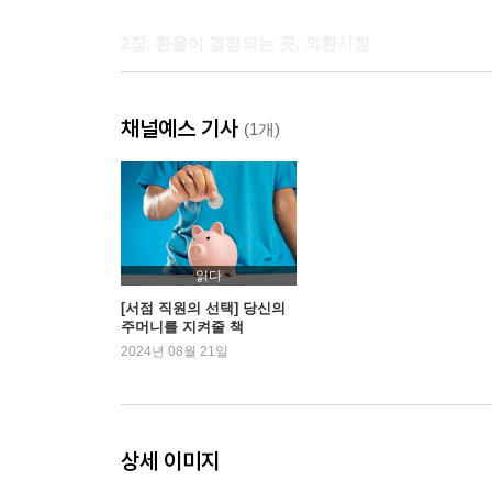
2장. 환율이 결정되는 곳, 외환시장
외환시장의 세 가지 특징 : 집합성, 상대성, 모호성
채널예스 기사
이중적인 관계, 물가와 환율
(1개)
역설적인 관계, 경기 흐름과 환율
심리적인 관계, 금융시장과 환율
직관적인 관계, 금리와 환율
시간과 조건을 거래하는 외환시장
국가의 비상금, 외환보유고
읽다
[서점 직원의 선택] 당신의
주머니를 지켜줄 책
3장. 달러 패권과 환율
2024년 08월 21일
강한 미국을 만든 힘, 달러 패권
미국 달러는 환율이 없지만, 달러지수가 있다
닉슨쇼크 이후 더 강해진 달러
상세 이미지
달러 파수꾼, 미국의 환율조작국 지정