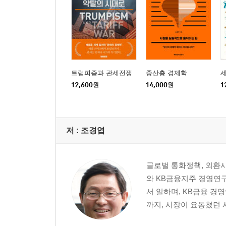
트럼피즘과 관세전쟁
중산층 경제학
12,600
원
14,000
원
1
저 :
조경엽
글로벌 통화정책, 외환
와 KB금융지주 경영연
서 일하며, KB금융 경
까지, 시장이 요동쳤던 