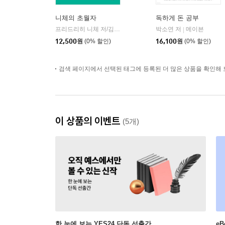
니체의 초월자
독하게 돈 공부
프리드리히 니체 저/김철 편역
히읏
박소연 저
메이븐
|
|
12,500
원
(0% 할인)
16,100
원
(0% 할인)
검색 페이지에서 선택된 태그에 등록된 더 많은 상품을 확인해 
이 상품의 이벤트
(5개)
한 눈에 보는 YES24 단독 선출간
e