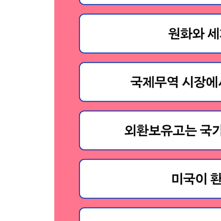
디지털 세상에서 달러를 벗어나려는 나라들
미국에 환율과 금리를 맡긴 나라들
6장. 미국 달러 눈치 보는 일본과 유로존
일본의 부활을 끌어낸 슈퍼엔저 정책
엔저를 두고 엇갈리는 이해관계
유럽 통합의 상징, 유로존
부의 격차를 더 벌린 유로존의 역설
많은 난제 안고 있는 유로화의 미래
7장. 우리 곁의 환율 이야기
환율이 오르면 좋을까, 내리면 좋을까
해외여행, 펀드투자… 미리 환전해두는 게 좋을까?
국내 주식을 움직이는 보이지 않는 손, 외국인 투자
해외 증권투자, 일거양득일까 엎친 데 덮친 격일까
엔저라는데, 싼 금리로 외화대출 받을까?