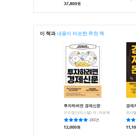
37,800
원
이 책과
내용이 비슷한 추천 책
투자하려면 경제신문
경제
이수정(크리스탈) 저
라온북
토리텔
|
183건
12,000
원
11,1