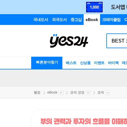
국내도서
외국도서
중고샵
eBook
크레마클럽
C
빠른분야찾기
베스트
신상품
이벤트
바이백
매
웰컴
eBook
경제 경영
경제