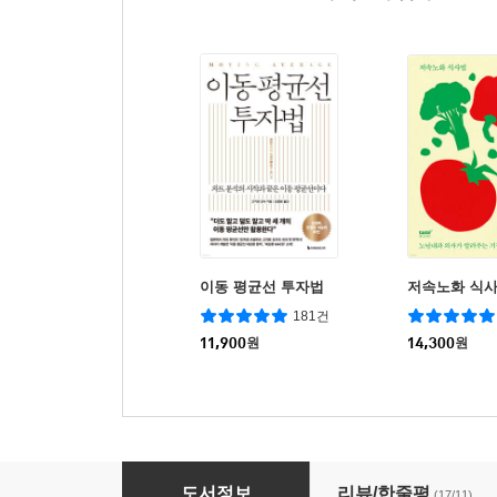
이동 평균선 투자법
저속노화 식
181건
11,900
원
14,300
원
세상 친절한 환율수업
도서정보
리뷰/한줄평
(17/11)