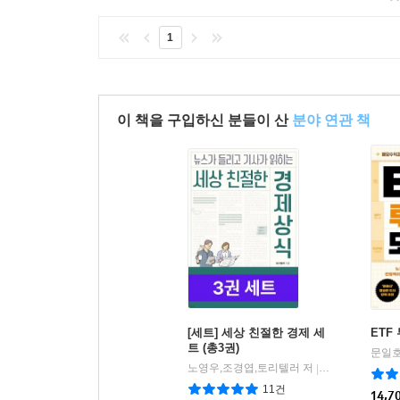
1
이 책을 구입하신 분들이 산
분야 연관 책
[세트] 세상 친절한 경제 세
ETF
트 (총3권)
문일호
노영우,조경엽,토리텔러 저
미래의창
|
11건
14,7