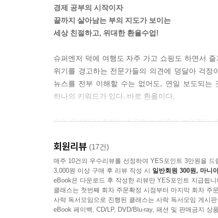
경제 공부의 시작이자
끝까지 살아남는 부의 지도가 보이는
세상 친절하고, 위대한 환율수업!
슈퍼엔저 덕에 여행도 자주 가고 쇼핑도 하면서 즐거
위기를 경고하는 전문가들의 의견에 덩달아 걱정이
뉴스를 전부 이해할 수는 없어도, 연일 보도되는 
하나의 키워드가 있다. 바로 환율이다.
우리 일상에서 환율이 차지하는 비중이 높아졌다. 하
어렵게만 느껴진다. 왜 오르내리는지, 우리 경제에
회원리뷰
범위 앞에서 지레 겁부터 나기도 한다. 그런 독자들
(17건)
꼽는다. 인과관계가 불분명해 보이는 환율의 갑작스런
매주 10건의 우수리뷰를 선정하여 YES포인트 3만원을 드
3,000원 이상 구매 후 리뷰 작성 시
일반회원 300원, 마니아
eBook은 다운로드 후 작성한 리뷰만 YES포인트 지급됩니
환율전쟁? 현재 진행 중인 금융 역사의 흐름!
클래스는 첫번째 회차 주문확정 시점부터 마지막 회차 주문
환율의 기본 개념부터 심화되는 세계 정세까지,
사락 독서모임으로 진행된 클래스는 사락 독서모임 게시판
급격한 변화 속에서도 기회를 잡는, 환율의 모든 것
eBook 페이백, CD/LP, DVD/Blu-ray, 패션 및 판매금