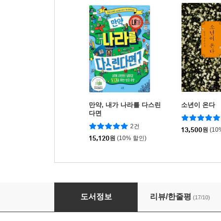
만약, 내가 나라를 다스린
소년이 온다
다면
2건
13,500
원
(10
15,120
원
(10% 할인)
가라앉은 자와 구조된 자
도서정보
리뷰/한줄평
(17/10)