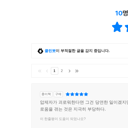
다른 사람 대신에 살아남았기 때문에 부끄러운가? 특
대신에? (95쪽)
10
명
이와 같은 뿌리 깊은 의심, 곧 “다른 사람을 희생
수용소의 ‘구조된 자’는 최고의 사람들이 아니라
못나서가 아니었다. 그들이 가진 용기라는 미덕 때문
최악들의 사람들이 그 자리를 차지했다. 그래서 레
클린봇
이 부적절한 글을 감지 중입니다.
진짜 증인들은 우리 생존자가 아니다. 우리 생존자
않은 사람들이다. 바닥을 친 사람들, 고르곤을 
1
2
“무슬림들”, 가라앉은 자들, 완전한 증인들(……)이다
이와 함께 레비는 우리 가운데 의로운 사람들이 느끼
종이책
구매
자신들이 거기에 연루됐다는 생각 때문에 가책과 
압제자가 괴로워한다면 그건 당연한 일이겠지
일어난 일이 돌이킬 수 없는 것이라고 느끼기 때문이
로움을 겪는 것은 지극히 부당하다.
이 한줄평이 도움이 되었나요?
▶ 사람들은 사실을 모르는 게 아니라 알기를 거부