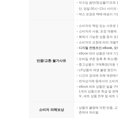
직수입 음반/영상물/기프트 
단, 당일 00시~13시 사이
박스 포장은 택배 배송이 가
소비자의 책임 있는 사유로 
소비자의 사용, 포장 개봉에 
복제가 가능한 상품 등의 포장을 
소비자의 요청에 따라 개별
디지털 컨텐츠인 eBook, 
eBook 대여 상품은 대여 기
모바일 쿠폰 등록 후 취소/환
반품/교환 불가사유
중고상품이 구매확정(자동 
LP상품의 재생 불량 원인이 기
시간의 경과에 의해 재판매가
전자상거래 등에서의 소비자
eBook 세트 상품은 일괄 
1개의 상품으로 취급 및 판매
우, 세트 상품 전부 및 세트
상품의 불량에 의한 반품, 교
소비자 피해보상
준하여 처리됨