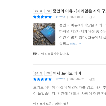
한 체제를 위해 일하고 그 체제의 죄에는 자진해
죄다 서명을 하는 중간간부들의 이야기이다. 고개를 
증언의 이유 - [가라앉은 자와 구
종이책
구매
것”이라고 말하는 사람의 이야기이다. (……) 우리
k*****o
2025-01-31
신고
|
|
|
기차가 기다리고 있다는 것을 잊어버린다. 그렇게 우
증언의 이유<가라앉은 자와 구
하자면 제2차 세계대전 중 상
그러나 레비의 관심은 거대한 억압기구의 각 층위에
여간 어렵지 않다. 그곳에서 
오히려 그는 그러한 체제 자체의 범죄성을 정확하
슈피...
가담자나 공범자가 되어버리는 메커니즘에 주의를 
더보기
5명
이 이 리뷰를 추천합니다.
▶ 나치의 폭력성의 본질 - ‘적’은 죽어야 할 뿐만 
레비는 히틀러주의를 규정하는 하나의 특징으로 쓸데
역시 프리모 레비
종이책
구매
분명한 동기를 갖고 있다. 전쟁 또한 나쁘거나 
s*****2
2025-02-21
신고
|
|
|
않는다. 그러나 나치 체제하에서 벌어진 일련의 사
강제이송자들은 식량, 물, 심지어 요강까지 아무 준
프리모 레비의 이것이 인간인가를 읽고 나서 추
수용소에 도착한 후에도 매일 저녁 이뤄지는 집계점
이 들었습니다. 인간에 대해서, 사람이 어떤 환
자신들이 동물화되는 끔찍한 경험을 하게 된다. 레
이 리뷰가 도움이 되었나요?