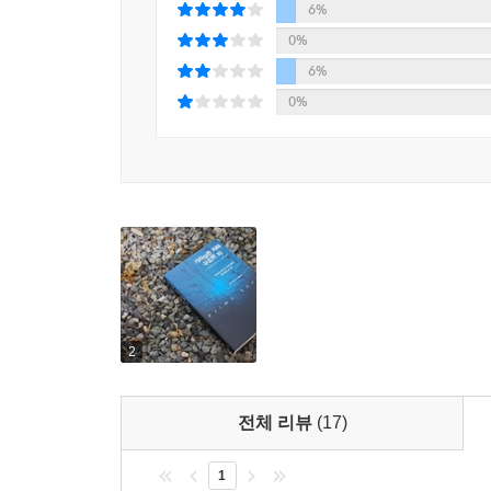
대한 분석이 담겨있다. 레비는 흔히 영웅의 귀
6%
수동적이고 폭력적인 세계를 적나라하게 드러낸다.
0%
특권을 지닌 동료 포로로부터 온 것이었다. 이들은
6%
협력함으로써 크고 작은 특권을 손에 쥔 자들이었
0%
차지했다.
레비는 우치 게토의 위원장 하임 룸코프스키의 이야
실패한 기업가이자 유대인 자선단체들의 책임자로 
군주를 흉내 내기 시작한다. 화폐를 만들고, 자
인쇄한다. 또 학생들에게는 자신을 칭송하는 작문
확신하게 된다. 그러나 1944년 9월, 러시아 전
이송되었다. “겁쟁이든 영웅이든, 겸손하든 오만하
이들과 다를 바가 없었다.
룸코프스키는 권력과 위신에 쉽게 현혹되는 우리 
2
제2차 세계대전 막바지에 히틀러의 궁정에서, 
인간들로, 처음에는 맹목적이었다가 나중에는 범
전체 리뷰
(17)
룸코프스키의 이야기가 곧 우리들의 이야기임을 강
1