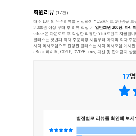
희생자인 당사자가 그날의 사건을 냉철하게 분석하
회원리뷰
증언자와 분석자(연구자)는 불가피하게 분리되어 
(17건)
레비는 철저한 자기성찰과 비판정신을 통해 그와 
매주 10건의 우수리뷰를 선정하여 YES포인트 3만원을 드
3,000원 이상 구매 후 리뷰 작성 시
일반회원 300원, 마니아
칼날을 들이댄다. 생환자의 기억 속에서 무의식적
eBook은 다운로드 후 작성한 리뷰만 YES포인트 지급됩니
파고든다.
클래스는 첫번째 회차 주문확정 시점부터 마지막 회차 주문
레비는 아우슈비츠 경험에서 나치에 한정할 수 없는 
사락 독서모임으로 진행된 클래스는 사락 독서모임 게시판
안의 포로들 한 줌의 권력을 위해, 또 자신보다 더
eBook 페이백, CD/LP, DVD/Blu-ray, 패션 및 판매금
체제와 닮아가는지 수용소라는 실험실을 통해 생생
이 책은 서문, ‘1장 상처의 기억, 2장 회색지대, 
17
명
독일인들의 편지’의 8장과 결론으로 구성되어 있
논쟁적인 질문을 품고 있다. 폭력(이토록 끔찍한 폭
것인가?), 증언(이 사건은 증언 가능한가, 그 증언
나누지 않은 것을 어떻게 생각해야 하는가?) 등등,
▶ 억압이 만들어내는 회색지대 - 인간은 어떻게 
별점별로 리뷰를 확인해 보세
출간 당시 가장 논란을 일으킨 부분이 2장 「회