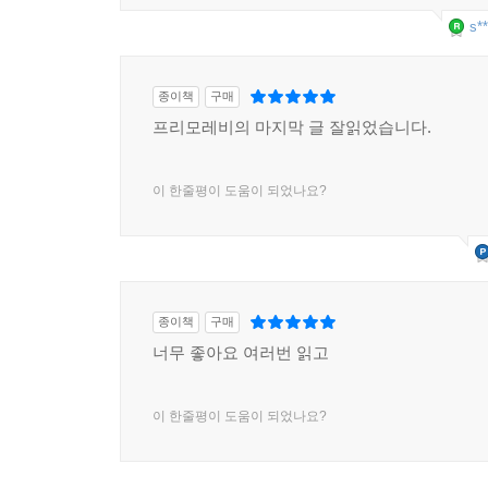
s**
레비는 이 책의 마지막 장을 독일인들이 자신에게
소식을 듣고 흥분한다. 이 책의 진정한 수신자이
40여 통의 편지들 가운데서 몇몇은 “나는 몰랐다”, 
종이책
구매
이 책에 해설을 쓴 서경식의 지적처럼 종전이 후 얼
프리모레비의 마지막 글 잘읽었습니다.
지배적이었다. 그러나 시간이 흐르고 연구가 심화
국민까지 포함한 일반인의 적극적인 동조가 있었기 
이 한줄평이 도움이 되었나요?
거의 모든 독일인들의 진정한 죄는 말할 용기가 없
라거에 대한 진실을 확산시키지 않았다는 것이야
민족이 다다른 비겁함을 가장 명백하게 증명해주
자식에게도 입을 열지 못하게 만드는 비겁함이다.
종이책
구매
달라져 있을 것이다. (14쪽)
너무 좋아요 여러번 읽고
이 책의 제목 “가라앉은 자와 구조된 자”는 레비가
이 한줄평이 도움이 되었나요?
사람들을 비유적으로 표현한 말이다. 레비는 그들이
것뿐이라는 것이다. 그러나 자신의 노력에도 불구
가운데 하나로 그렇게 잊힐 것이라고 점점 확신하