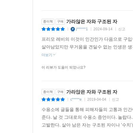
왜 죽어가는 사람들의 집 대문 역시 치고 들어가야 
만들려고 굳이 끌고 가 기차에 태우는 그 고생을 해야
가라않은 자와 구조된 자
종이책
구매
한 명은 딸들이 곁에서 돌봤지만 헛되이 여행 중
j******1
2024-09-14
신고
침대에서 그냥 죽게 내버려두거나 차라리 그 자리에서 
|
|
|
프리모 레비의 이것이 인간인가 다음으로 구입
이와 같은 나치의 폭력성은 주로 유대인들로 구
살아남았지만 무거움을 견딜수 없는 인생은 생
화장터를 관리하는 것이다. 가스실로 보내야 할 
더보기
없애는 일련의 작업을 해야 했다. 곧 “유대인을 
이 리뷰가 도움이 되었나요?
짐을 떠넘기려고 시도했다. 레비는 특수부대의 존재
지배 민족인 우리는 너희들의 파괴자이지만, 너희
아니라 영혼을 파괴할 능력이 있다. 우리가 우리의 영
가라앉은 자와 구조된 자
종이책
구매
c*****e
2019-04-04
신고
|
|
|
레비는 히틀러 체제가 위로부터 강요한 선택은 
수용소에 글들을 통해 피해자들의 고통과 인간
생각한다. ‘적’은 죽어야 할 뿐만 아니라 고통 
준다. 날 것 그대로의 수용소 증언이다. 놀랍
속에서 나치의 잔혹행위에 담긴 경악스러운 진실을
고발한다. 살아 남은 자는 구조된 자이나 '수치'