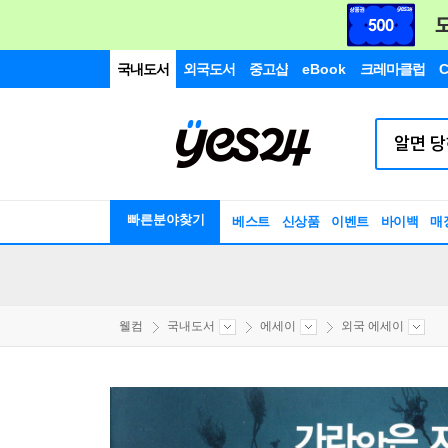
국내도서
외국도서
중고샵
eBook
크레마클럽
C
빠른분야찾기
베스트
신상품
이벤트
바이백
매
웰컴
국내도서
에세이
외국 에세이