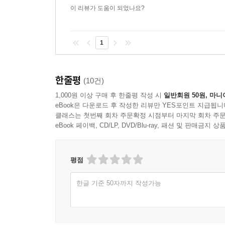
“그들을 어차피 다 죽일 것이었는데… … 굴욕감을
이 리뷰가 도움이 되었나요?
있던 슈탕글에게 작가가 묻자 그는 이렇게 대답했
있었던 일을 하는 것이 가능하도록.” (152쪽)
1
나치가 포로들에게 대하여 잔혹행위를 벌인 기저에
희생자는 죽기 이전에 인간 이하로 비하될 필요가 
한줄평
(10건)
1,000원 이상 구매 후 한줄평 작성 시
일반회원 50원, 마니
▶ 생환자가 겪는 수치심과 죄책감 - 최고의 사람들
eBook은 다운로드 후 작성한 리뷰만 YES포인트 지급됩니
클래스는 첫번째 회차 주문확정 시점부터 마지막 회차 주문
eBook 페이백, CD/LP, DVD/Blu-ray, 패션 및 판매금
레비에 따르면 포로들에게 해방이 무조건 기쁜 것
나왔을 때, 사람들은 자기 존재의 일부를 박탈당했
끝났을 때, 자신들이 휩쓸려 들어간 체제에 대항해
평점
측면에서도 그랬다. 생환자들은 그때 도움을 베풀
청함으로써, 또는 단순히 ‘있다’는 사실만으로 집
한글 기준 50자까지 작성가능
않았다. 그러나 레비를 죄의식에 사로잡히게 한 또 
떨칠 수가 없다.