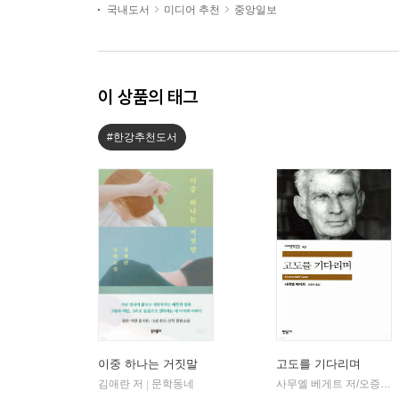
국내도서
미디어 추천
중앙일보
이 상품의 태그
#한강추천도서
이중 하나는 거짓말
고도를 기다리며
김애란 저
문학동네
사무엘 베게트 저/오증자 역
|