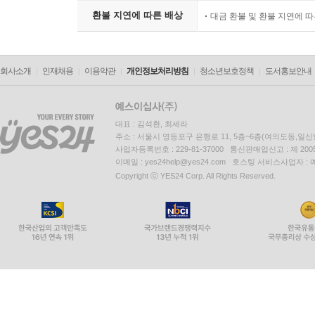
환불 지연에 따른 배상
대금 환불 및 환불 지연에 
회사소개
인재채용
이용약관
개인정보처리방침
청소년보호정책
도서홍보안내
대표 : 김석환, 최세라
주소 : 서울시 영등포구 은행로 11, 5층~6층(여의도동,일신
사업자등록번호 : 229-81-37000 통신판매업신고 : 제 200
이메일 : yes24help@yes24.com 호스팅 서비스사업자 :
Copyright ⓒ YES24 Corp. All Rights Reserved.