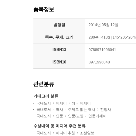
품목정보
발행일
2014년 05월 12일
쪽수, 무게, 크기
280쪽 | 418g | 145*205*20
ISBN13
9788971996041
ISBN10
8971996048
관련분류
카테고리 분류
국내도서
에세이
외국 에세이
국내도서
역사
주제로 읽는 역사
전쟁사
국내도서
인문
인문/교양
인문에세이
수상내역 및 미디어 추천 분류
국내도서
미디어 추천
조선일보