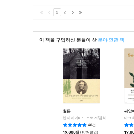
아우슈비츠란 과연 무엇이었는지, 그 사건은 과연
1
2
오늘날의 한국 독자들에게도 적지 않은 고민을 안겨
이 책을 구입하신 분들이 산
분야 연관 책
월든
씨앗
헨리 데이비드 소로 저/김석희 역
열림원
마크 
|
46건
19,800
원
(10% 할인)
19,8