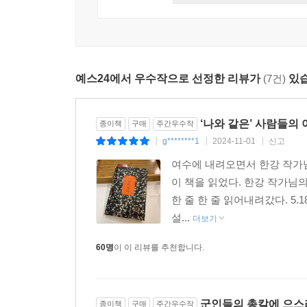
예스24에서 우수작으로 선정한 리뷰가
(7건)
있습
‘나와 같은’ 사람들의 
종이책
구매
주간우수작
g********1
2024-11-01
신고
|
|
|
여수에 내려오면서 한강 작가님
이 책을 읽었다. 한강 작가님
한 줄 한 줄 읽어내려갔다. 5
설...
더보기
60명
이 이 리뷰를 추천합니다.
군인들의 총칼에 으스러
종이책
구매
주간우수작