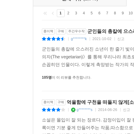
1
2
3
4
5
6
7
8
9
10
군인들의 총칼에 으스러
종이책
구매
주간우수작
g********k
2021-10-02
신고
|
|
|
군인들의 총칼에 으스러진 소년이 한 줄기 빛이 
의자(The vegetarian)》를 통해 우리나
손꼽히던 인물이다. 이렇게 촉망받는 작가의 작품
105명
이 이 리뷰를 추천합니다.
억울함에 구천을 떠돌지 않게[소
종이책
구매
g********s
2014-06-26
신고
|
|
|
소설은 몰입이 잘 되는 장르다. 감정이입이 잘
록이면 기분 좋게 만들어주는 작품,따스함으로