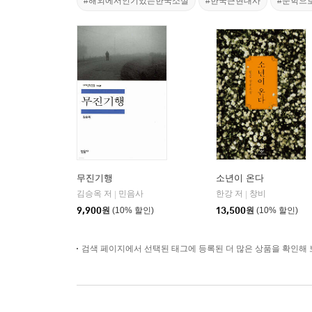
#해외에서인기있는한국소설
#한국근현대사
#문학으
무진기행
소년이 온다
김승옥 저
민음사
한강 저
창비
|
|
9,900
원
(10% 할인)
13,500
원
(10% 할인)
검색 페이지에서 선택된 태그에 등록된 더 많은 상품을 확인해 