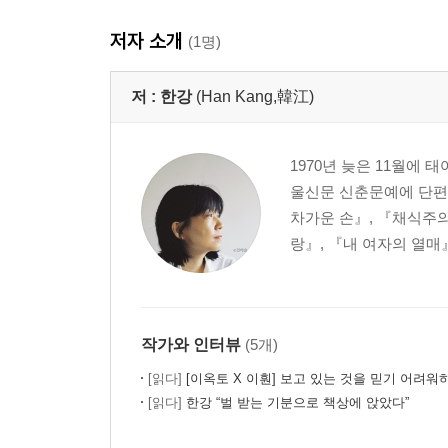
저자 소개
(1명)
저 :
한강
(Han Kang,韓江)
1970년 늦은 11월에
울신문 신춘문예에 단편
차가운 손』, 『채식주의
랑』, 『내 여자의 열매
작가와 인터뷰
(5개)
[읽다]
[이옥토 X 이훤] 보고 있는 것을 믿기 어려워
[읽다]
한강 “벌 받는 기분으로 책상에 앉았다”