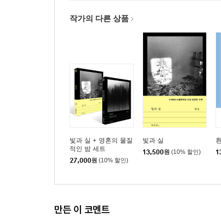
작가의 다른 상품
빛과 실 + 영혼의 물질
빛과 실
적인 밤 세트
13,500
원
(10% 할인)
1
27,000
원
(10% 할인)
만든 이 코멘트