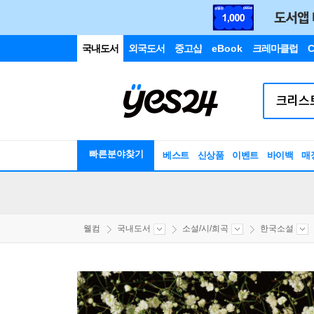
국내도서
외국도서
중고샵
eBook
크레마클럽
C
빠른분야찾기
베스트
신상품
이벤트
바이백
매
웰컴
국내도서
소설/시/희곡
한국소설