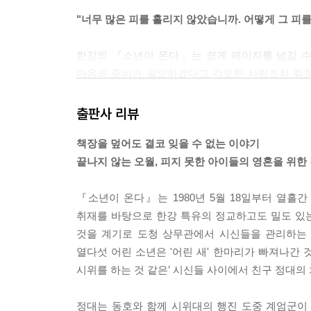
"너무 많은 피를 흘리지 않았습니까. 어떻게 그 피를
한강의 『소년이 온다』는 쉽게 페이지를 넘길 수 
마음의 준비가 필요하겠다고 각오한 사람조차 휘청거
5.18 민주화운동을 다룬 책과 영화는 이미 많이
생생합니다. 그저 그런 슬픈 이야기가 아닙니다. 
출판사 리뷰
처절한 경험과 증언을 낱낱이 끄집어 냅니다. 1980
책장을 덮어도 결코 잊을 수 없는 이야기
끝나지 않는 오월, 피지 못한 아이들의 영혼을 위한
"114 버튼을 누르고 기다렸다. 도청 민원실 부탁
그래서는 안된다고 생각합니다. 떨리던 그녀의 목소
『소년이 온다』는 1980년 5월 18일부터 열
까. 얼마나 됐다고, 어떻게 벌써 그럴 수 있습니까."
취재를 바탕으로 한강 특유의 정교하고도 밀도 있는 
것을 계기로 도청 상무관에서 시신들을 관리하는
그들의 몸은 왜 열십자로 겹겹이 포개져 있어야 했
열다섯 어린 소년은 '어린 새' 한마리가 빠져나간 
아직도 그날의 진실은 채 밝혀지지 않았을까요. 40
시위를 하는 것 같은’ 시신들 사이에서 친구 정대의
"우리는 고귀해."
정대는 동호와 함께 시위대의 행진 도중 계엄군이 
아직 책을 읽지 않은 분들은 물론, 이미 읽은 분들