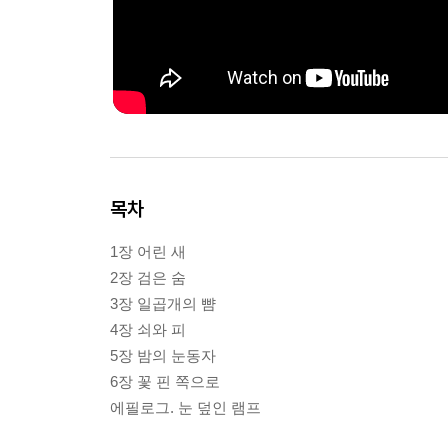
목차
1장 어린 새
2장 검은 숨
3장 일곱개의 뺨
4장 쇠와 피
5장 밤의 눈동자
6장 꽃 핀 쪽으로
에필로그. 눈 덮인 램프