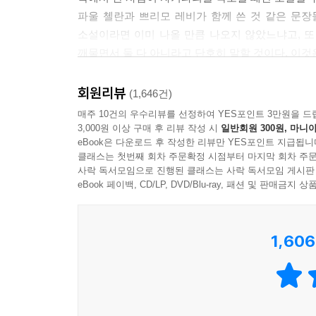
파울 첼란과 쁘리모 레비가 함께 쓴 것 같은 문장
“당신이 나를 밝은 쪽으로, 빛이 비치는 쪽으로,
소설이라면 이미 나올 만큼 나오지 않았느냐고, 
꽃이 핀 쪽으로 끌고 가기를 바랍니다.“
깨물면서 둘 다 아니라고 단호히 말할 것이다. 이것
- 신형철 (문학평론가)
한강은 이 작품을 통해 열다섯살 소년 동호의 죽
회원리뷰
(1,646건)
펼쳐 보이며 그들의 아픔을 어루만지고 그 시대를 
매주 10건의 우수리뷰를 선정하여 YES포인트 3만원을 드
혼자서 힘겹게 견뎌내야 하는 매일을 되새기며, 
3,000원 이상 구매 후 리뷰 작성 시
일반회원 300원, 마니아
아래를 걷다가, 잘 마른 깨끗한 홑청 같은 바람이 
eBook은 다운로드 후 작성한 리뷰만 YES포인트 지급됩니
건너가지 못한 동호, 이런 아침을 다시는 만나지 못
클래스는 첫번째 회차 주문확정 시점부터 마지막 회차 주문
사락 독서모임으로 진행된 클래스는 사락 독서모임 게시판
인간으로서의 우리가 이들에게 어떠한 대답을 해줄
eBook 페이백, CD/LP, DVD/Blu-ray, 패션 및 판매금
상처 입은 영혼들이 “밝은 쪽으로, 빛이 비치는 쪽으
사이에서 못다 핀 소년 동호를 추모하기 위해 작가 
1,606