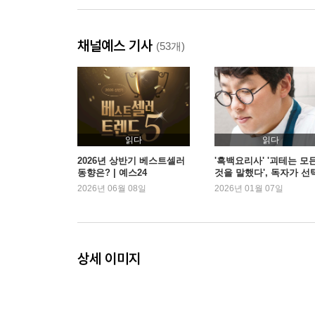
채널예스 기사
(53개)
읽다
읽다
2026년 상반기 베스트셀러
'흑백요리사' '괴테는 모
동향은? | 예스24
것을 말했다', 독자가 선
한 2026 새해 첫 책은? |
2026년 06월 08일
2026년 01월 07일
스24
상세 이미지