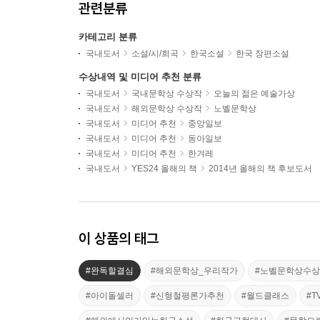
관련분류
카테고리 분류
국내도서
소설/시/희곡
한국소설
한국 장편소설
수상내역 및 미디어 추천 분류
국내도서
국내문학상 수상작
오늘의 젊은 예술가상
국내도서
해외문학상 수상작
노벨문학상
국내도서
미디어 추천
중앙일보
국내도서
미디어 추천
동아일보
국내도서
미디어 추천
한겨레
국내도서
YES24 올해의 책
2014년 올해의 책 후보도서
이 상품의 태그
#완독할결심
#해외문학상_우리작가
#노벨문학상수
#아이돌셀러
#신형철평론가추천
#월드클래스
#