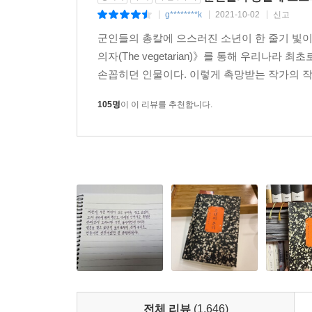
g********k
2021-10-02
신고
|
|
|
군인들의 총칼에 으스러진 소년이 한 줄기 빛이 
의자(The vegetarian)》를 통해 우리나
손꼽히던 인물이다. 이렇게 촉망받는 작가의 작품
105명
이 이 리뷰를 추천합니다.
전체 리뷰
(1,646)