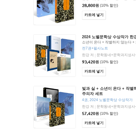
28,800
원
(10% 할인)
카트에 넣기
2024 노벨문학상 수상작가 한
소년이 온다 + 작별하지 않는다 + 
검은 사슴 + 희랍어 시간 + 서랍
전7권+필사노트
한강 저
문학동네+문학과지성사
|
93,420
원
(10% 할인)
카트에 넣기
빛과 실 + 소년이 온다 + 작별
주의자 세트
4권, 2024 노벨문학상 수상작가
한강 저
문학동네+문학과지성사
|
57,420
원
(10% 할인)
카트에 넣기