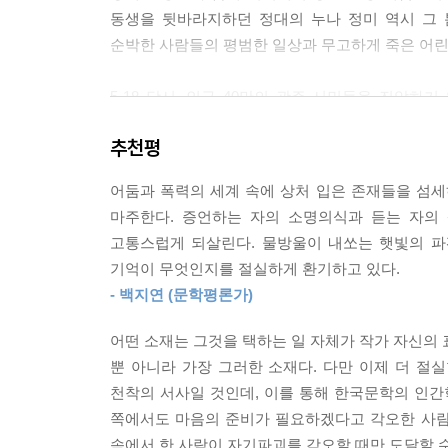
동생을 뒷바라지하던 정대의 누나 정미 역시 그
여전히 더 많은 사람들이 이 책을 읽어야 한다고 
순박한 사람들의 평범한 일상과 무고하게 죽은 어린
5·18 당시, 인구 40만의 광주 시민들을 진압
국가의 부조리에 맞서도록 어린 그들까지 시위현장
추천평
‘세상에서 가장 거대하고 숭고한 심장의 맥박’을 
동호와 함께 상무관에서 일하던 형과 누나들이 겪은
어둠과 폭력의 세계 속에 상처 입은 존재들을 섬
살아 있다는 것이 오히려 치욕스러운 고통이 되
마주한다. 증언하는 자의 소명의식과 듣는 자의 
현재진행형으로 이어지고 있다.
고통스럽게 되살린다. 물방울이 내쏘는 햇빛의 파편
기억이 무엇인지를 절실하게 환기하고 있다.
당시 수피아여고 3학년 시절에 5·18을 겪은 ‘김
- 백지연 (문학평론가)
일하면서 담당 원고의 검열 문제로 서대문경찰서에 끌
위해 노조활동을 하다 쫓겨난 ‘임선주’는 이후 양
어떤 소재는 그것을 택하는 일 자체가 작가 자신의 표
고문을 당한다. 상무관에서 활발하게 활동하던 대학생
뿐 아니라 가장 그러한 소재다. 다만 이제 더 
했고, 출소 후 트라우마로 고통받다 결국 자살하고
천착의 서사일 것인데, 이를 통해 한국문학의 인간
잔인성’으로 과거뿐 아니라 지금까지도, 우리나라
쪽에서도 마음의 준비가 필요하겠다고 각오한 사람조
던진다.
속에서 한 사람이 자기파괴를 각오할 때만 도달할 수