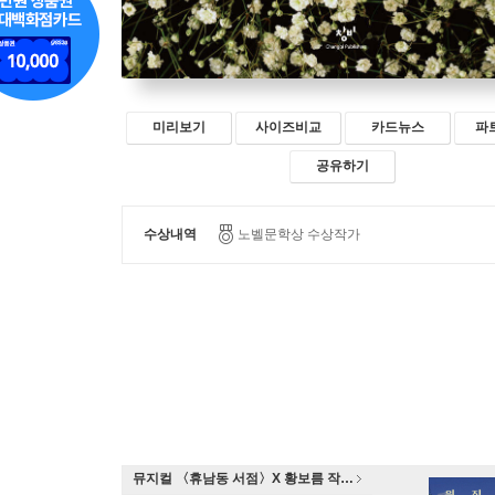
미리보기
사이즈비교
카드뉴스
파
공유하기
수상내역
노벨문학상 수상작가
뮤지컬 〈휴남동 서점〉X 황보름 작가 북토크