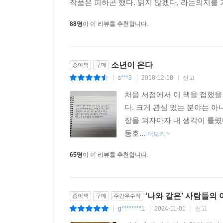
작품은 피하곤 했다. 읽지 않겠다, 라는의지를 가
88명
이 이 리뷰를 추천합니다.
소년이 온다
종이책
구매
s***3
2018-12-18
신고
|
|
|
처음 서점에서 이 책을 접했을
다. 크게 관심 있는 분야는 
장을 펴자마자 내 생각이 틀렸
동호...
더보기
65명
이 이 리뷰를 추천합니다.
‘나와 같은’ 사람들의 
종이책
구매
주간우수작
g********1
2024-11-01
신고
|
|
|