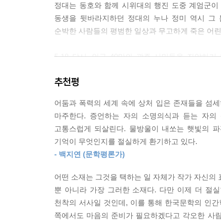
정대는 동호와 함께 시위대의 행진 도중 계엄군이 
아직 책을 읽지 않은 분들은 물론, 이미 읽은 분들
동생을 뒷바라지하던 정대의 누나 정미 역시 그
여전히 더 많은 사람들이 이 책을 읽어야 한다고 
순박한 사람들의 평범한 일상과 무고하게 죽은 어린
5·18 당시, 인구 40만의 광주 시민들을 진압
국가의 부조리에 맞서도록 어린 그들까지 시위현장
추천평
‘세상에서 가장 거대하고 숭고한 심장의 맥박’을 
동호와 함께 상무관에서 일하던 형과 누나들이 겪은
어둠과 폭력의 세계 속에 상처 입은 존재들을 섬
살아 있다는 것이 오히려 치욕스러운 고통이 되
마주한다. 증언하는 자의 소명의식과 듣는 자의 
현재진행형으로 이어지고 있다.
고통스럽게 되살린다. 물방울이 내쏘는 햇빛의 파편
기억이 무엇인지를 절실하게 환기하고 있다.
당시 수피아여고 3학년 시절에 5·18을 겪은 ‘김
- 백지연 (문학평론가)
일하면서 담당 원고의 검열 문제로 서대문경찰서에 끌
위해 노조활동을 하다 쫓겨난 ‘임선주’는 이후 양
어떤 소재는 그것을 택하는 일 자체가 작가 자신의 표
고문을 당한다. 상무관에서 활발하게 활동하던 대학생
뿐 아니라 가장 그러한 소재다. 다만 이제 더 
했고, 출소 후 트라우마로 고통받다 결국 자살하고
천착의 서사일 것인데, 이를 통해 한국문학의 인간
잔인성’으로 과거뿐 아니라 지금까지도, 우리나라
쪽에서도 마음의 준비가 필요하겠다고 각오한 사람조