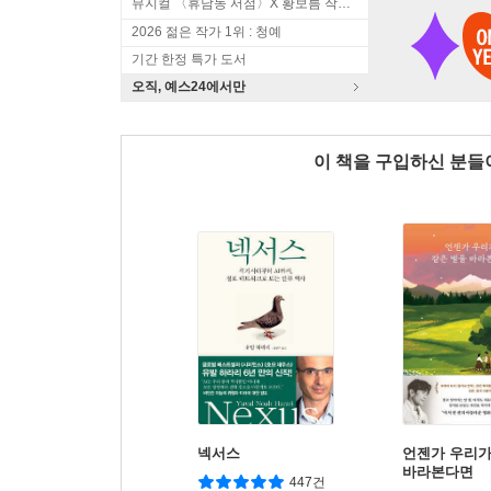
뮤지컬 〈휴남동 서점〉X 황보름 작가 북토크
2026 젊은 작가 1위 : 청예
기간 한정 특가 도서
오직, 예스24에서만
이 책을 구입하신 분
넥서스
언젠가 우리가
바라본다면
447건