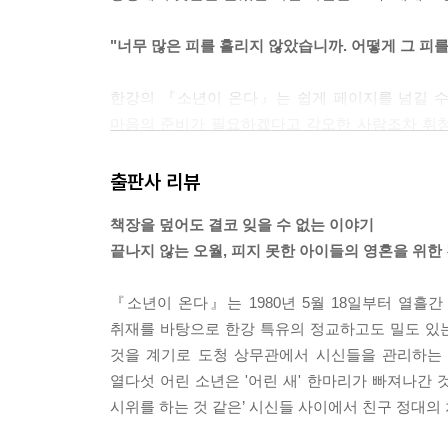
"너무 많은 피를 흘리지 않았습니까. 어떻게 그 피를
한강의 『소년이 온다』는 쉽게 페이지를 넘길 수 
마음의 준비가 필요하겠다고 각오한 사람조차 휘청거
5.18 민주화운동을 다룬 책과 영화는 이미 많이
생생합니다. 그저 그런 슬픈 이야기가 아닙니다. 
출판사 리뷰
처절한 경험과 증언을 낱낱이 끄집어 냅니다. 1980
책장을 덮어도 결코 잊을 수 없는 이야기
끝나지 않는 오월, 피지 못한 아이들의 영혼을 위한
"114 버튼을 누르고 기다렸다. 도청 민원실 부탁
그래서는 안된다고 생각합니다. 떨리던 그녀의 목소
『소년이 온다』는 1980년 5월 18일부터 열
까. 얼마나 됐다고, 어떻게 벌써 그럴 수 있습니까."
취재를 바탕으로 한강 특유의 정교하고도 밀도 있는 
것을 계기로 도청 상무관에서 시신들을 관리하는
그들의 몸은 왜 열십자로 겹겹이 포개져 있어야 했
열다섯 어린 소년은 '어린 새' 한마리가 빠져나간 
아직도 그날의 진실은 채 밝혀지지 않았을까요. 40
시위를 하는 것 같은’ 시신들 사이에서 친구 정대의
"우리는 고귀해."