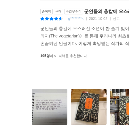
군인들의 총칼에 으스러
종이책
구매
주간우수작
g********k
2021-10-02
신고
|
|
|
군인들의 총칼에 으스러진 소년이 한 줄기 빛이 
의자(The vegetarian)》를 통해 우리나
손꼽히던 인물이다. 이렇게 촉망받는 작가의 작품
105명
이 이 리뷰를 추천합니다.