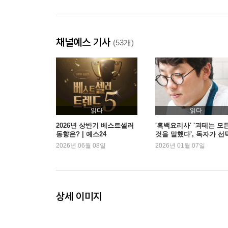
채널예스 기사
(53개)
읽다
읽다
2026년 상반기 베스트셀러
'흑백요리사' '괴테는 모
동향은? | 예스24
것을 말했다', 독자가 선
한 2026 새해 첫 책은? |
2026년 06월 08일
2026년 01월 07일
스24
상세 이미지