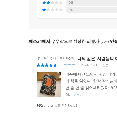
0%
0%
예스24에서 우수작으로 선정한 리뷰가
(7건)
있습
‘나와 같은’ 사람들의 
종이책
구매
주간우수작
g********1
2024-11-01
신고
|
|
|
여수에 내려오면서 한강 작가님
이 책을 읽었다. 한강 작가님
한 줄 한 줄 읽어내려갔다. 5
설...
더보기
60명
이 이 리뷰를 추천합니다.