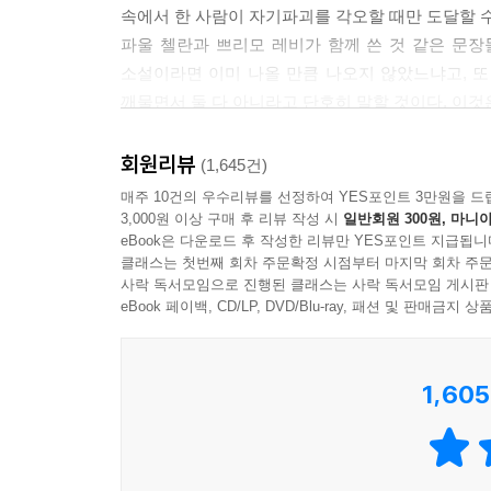
던진다.
속에서 한 사람이 자기파괴를 각오할 때만 도달할 수
파울 첼란과 쁘리모 레비가 함께 쓴 것 같은 문장
“당신이 나를 밝은 쪽으로, 빛이 비치는 쪽으로,
소설이라면 이미 나올 만큼 나오지 않았느냐고, 
꽃이 핀 쪽으로 끌고 가기를 바랍니다.“
깨물면서 둘 다 아니라고 단호히 말할 것이다. 이것
- 신형철 (문학평론가)
한강은 이 작품을 통해 열다섯살 소년 동호의 죽
회원리뷰
(1,645건)
펼쳐 보이며 그들의 아픔을 어루만지고 그 시대를 
매주 10건의 우수리뷰를 선정하여 YES포인트 3만원을 드
혼자서 힘겹게 견뎌내야 하는 매일을 되새기며, 
3,000원 이상 구매 후 리뷰 작성 시
일반회원 300원, 마니아
아래를 걷다가, 잘 마른 깨끗한 홑청 같은 바람이 
eBook은 다운로드 후 작성한 리뷰만 YES포인트 지급됩니
건너가지 못한 동호, 이런 아침을 다시는 만나지 못
클래스는 첫번째 회차 주문확정 시점부터 마지막 회차 주문
사락 독서모임으로 진행된 클래스는 사락 독서모임 게시판
인간으로서의 우리가 이들에게 어떠한 대답을 해줄
eBook 페이백, CD/LP, DVD/Blu-ray, 패션 및 판매금
상처 입은 영혼들이 “밝은 쪽으로, 빛이 비치는 쪽으
사이에서 못다 핀 소년 동호를 추모하기 위해 작가 
1,605