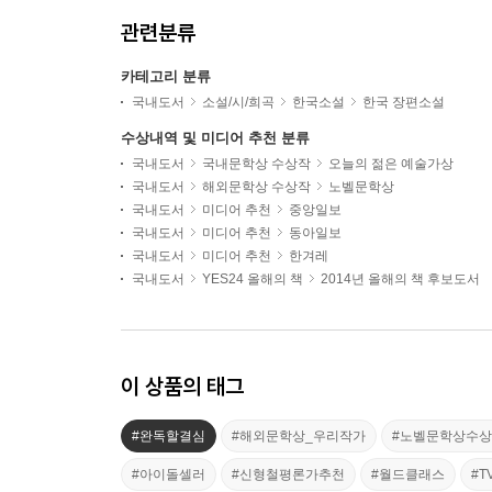
관련분류
카테고리 분류
국내도서
소설/시/희곡
한국소설
한국 장편소설
수상내역 및 미디어 추천 분류
국내도서
국내문학상 수상작
오늘의 젊은 예술가상
국내도서
해외문학상 수상작
노벨문학상
국내도서
미디어 추천
중앙일보
국내도서
미디어 추천
동아일보
국내도서
미디어 추천
한겨레
국내도서
YES24 올해의 책
2014년 올해의 책 후보도서
이 상품의 태그
#완독할결심
#해외문학상_우리작가
#노벨문학상수
#아이돌셀러
#신형철평론가추천
#월드클래스
#