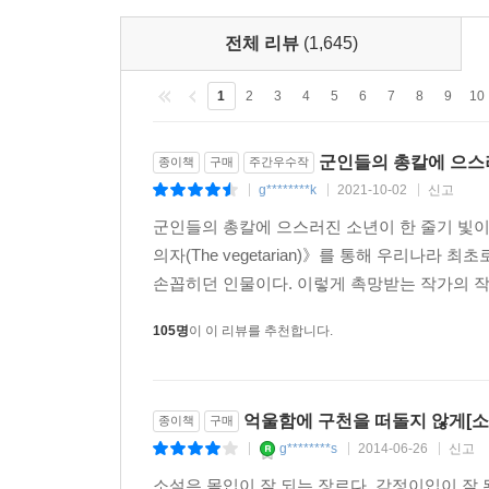
전체 리뷰
(1,645)
1
2
3
4
5
6
7
8
9
10
군인들의 총칼에 으스러
종이책
구매
주간우수작
g********k
2021-10-02
신고
|
|
|
군인들의 총칼에 으스러진 소년이 한 줄기 빛이 
의자(The vegetarian)》를 통해 우리나
손꼽히던 인물이다. 이렇게 촉망받는 작가의 작품
105명
이 이 리뷰를 추천합니다.
억울함에 구천을 떠돌지 않게[소
종이책
구매
g********s
2014-06-26
신고
|
|
|
소설은 몰입이 잘 되는 장르다. 감정이입이 잘