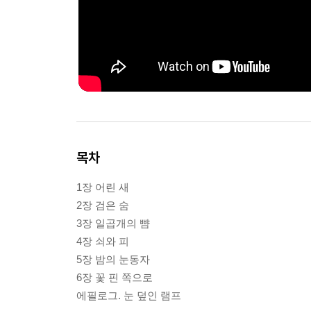
목차
1장 어린 새
2장 검은 숨
3장 일곱개의 뺨
4장 쇠와 피
5장 밤의 눈동자
6장 꽃 핀 쪽으로
에필로그. 눈 덮인 램프