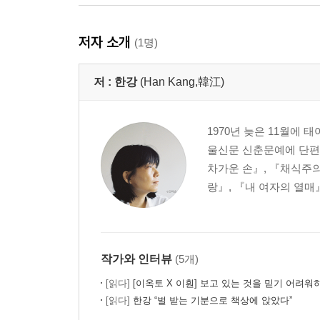
저자 소개
(1명)
저 :
한강
(Han Kang,韓江)
1970년 늦은 11월에
울신문 신춘문예에 단편
차가운 손』, 『채식주의
랑』, 『내 여자의 열매
작가와 인터뷰
(5개)
[읽다]
[이옥토 X 이훤] 보고 있는 것을 믿기 어려워
[읽다]
한강 “벌 받는 기분으로 책상에 앉았다”