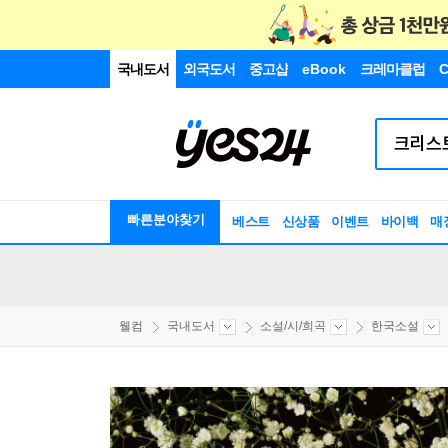
국내도서
외국도서
중고샵
eBook
크레마클럽
C
빠른분야찾기
베스트
신상품
이벤트
바이백
매
웰컴
국내도서
소설/시/희곡
한국소설