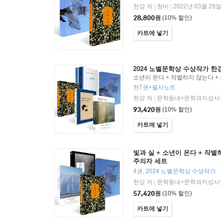
한강 저
창비
2022년 03월 28
|
|
28,800
원
(10% 할인)
카트에 넣기
2024 노벨문학상 수상작가 한
소년이 온다 + 작별하지 않는다 + 
검은 사슴 + 희랍어 시간 + 서랍
전7권+필사노트
한강 저
문학동네+문학과지성사
|
93,420
원
(10% 할인)
카트에 넣기
빛과 실 + 소년이 온다 + 작별
주의자 세트
4권, 2024 노벨문학상 수상작가
한강 저
문학동네+문학과지성사
|
57,420
원
(10% 할인)
카트에 넣기