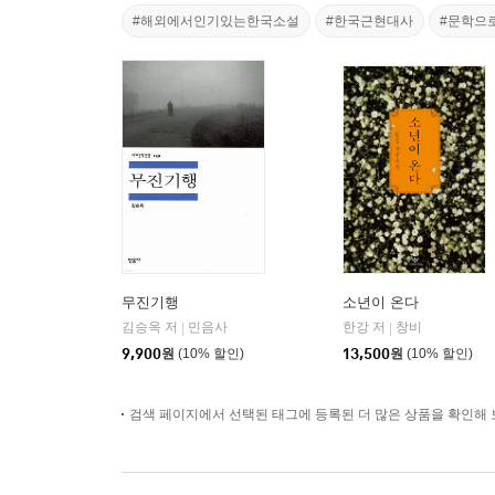
#해외에서인기있는한국소설
#한국근현대사
#문학으
무진기행
소년이 온다
김승옥 저
민음사
한강 저
창비
|
|
9,900
원
(10% 할인)
13,500
원
(10% 할인)
검색 페이지에서 선택된 태그에 등록된 더 많은 상품을 확인해 