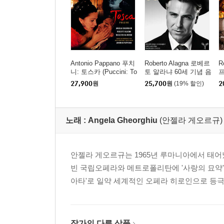
Antonio Pappano 푸치
Roberto Alagna 로베르
R
니: 토스카 (Puccini: To
토 알라냐 60세 기념 음
프
sca)
반 (60)
래
27,900
원
25,700
원
(19% 할인)
2
노래 :
Angela Gheorghiu
(안젤라 게오르규)
안젤라 게오르규는 1965년 루마니아에서 태어났
빈 국립오페라와 메트로폴리탄에 '사랑의 묘약'
아타'로 일약 세계적인 오페라 히로인으로 등극
작가의 다른 상품