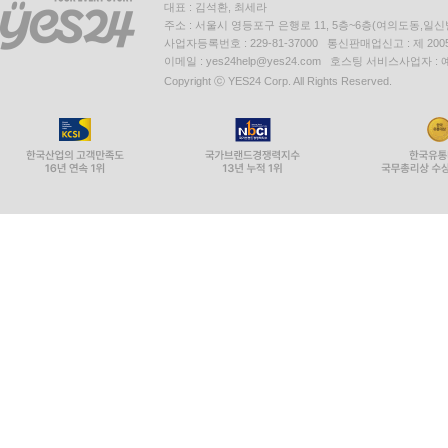
대표 : 김석환, 최세라
주소 : 서울시 영등포구 은행로 11, 5층~6층(여의도동,일신
사업자등록번호 : 229-81-37000 통신판매업신고 : 제 200
이메일 : yes24help@yes24.com 호스팅 서비스사업자 :
Copyright ⓒ YES24 Corp. All Rights Reserved.