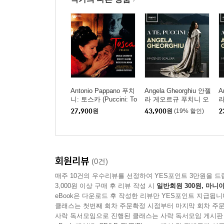
Antonio Pappano 푸치
Angela Gheorghiu 안젤
A
니: 토스카 (Puccini: To
라 게오르규 푸치니 오
라
sca)
페라 작품집 (A Te, Puc
페
27,900
원
43,900
원
(19% 할인)
2
cini) [LP]
ci
회원리뷰
(0건)
매주 10건의 우수리뷰를 선정하여 YES포인트 3만원을 드
3,000원 이상 구매 후 리뷰 작성 시
일반회원 300원, 마니아
eBook은 다운로드 후 작성한 리뷰만 YES포인트 지급됩니
클래스는 첫번째 회차 주문확정 시점부터 마지막 회차 주문
사락 독서모임으로 진행된 클래스는 사락 독서모임 게시판