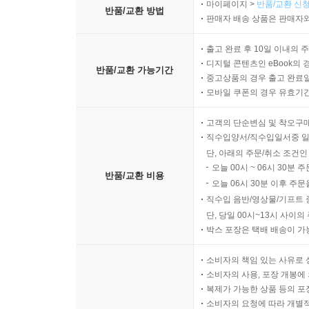
마이페이지 >
반품/교환 신청
반품/교환 방법
판매자 배송 상품은 판매자와
출고 완료 후 10일 이내의 
디지털 콘텐츠인 eBook의 
반품/교환 가능기간
중고상품의 경우 출고 완료일
모바일 쿠폰의 경우 유효기간(
고객의 단순변심 및 착오구
직수입양서/직수입일서중 일
단, 아래의 주문/취소 조건인
오늘 00시 ~ 06시 30분 
반품/교환 비용
오늘 06시 30분 이후 주문
직수입 음반/영상물/기프트 
단, 당일 00시~13시 사이
박스 포장은 택배 배송이 가
소비자의 책임 있는 사유로 
소비자의 사용, 포장 개봉에 
복제가 가능한 상품 등의 포장을 
소비자의 요청에 따라 개별