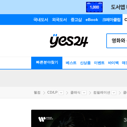
국내도서
외국도서
중고샵
eBook
크레마클럽
C
빠른분야찾기
베스트
신상품
이벤트
바이백
매
웰컴
CD/LP
클래식
컴필레이션
클