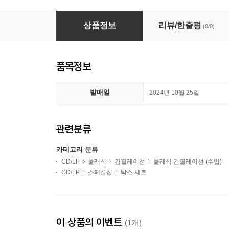
Roberto Alagna 로베르토 알라냐 워너 레이블 오
상품정보
리뷰/한줄평
(0/0)
품목정보
발매일
2024년 10월 25일
관련분류
카테고리 분류
CD/LP
클래식
컴필레이션
클래식 컴필레이션 (수입)
CD/LP
스페셜샵
박스 세트
이 상품의 이벤트
(1개)