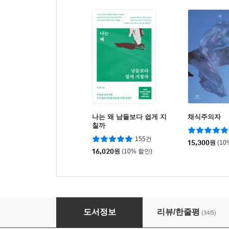
나는 왜 남들보다 쉽게 지
채식주의자
칠까
155건
15,300
원
(10
16,020
원
(10% 할인)
팀장의 원칙
도서정보
리뷰/한줄평
(34/5)