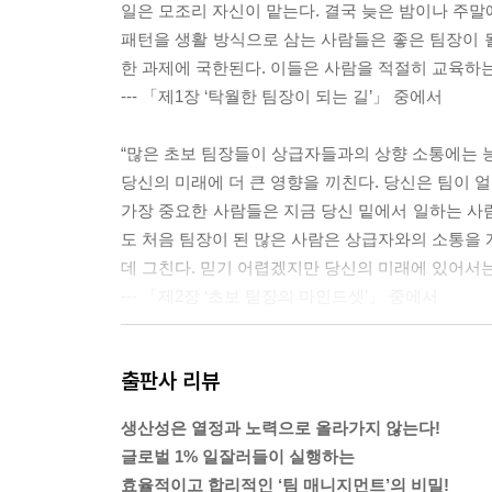
일은 모조리 자신이 맡는다. 결국 늦은 밤이나 주말에
패턴을 생활 방식으로 삼는 사람들은 좋은 팀장이 될
한 과제에 국한된다. 이들은 사람을 적절히 교육하는
--- 「제1장 ‘탁월한 팀장이 되는 길’」 중에서
“많은 초보 팀장들이 상급자들과의 상향 소통에는
당신의 미래에 더 큰 영향을 끼친다. 당신은 팀이 
가장 중요한 사람들은 지금 당신 밑에서 일하는 사
도 처음 팀장이 된 많은 사람은 상급자와의 소통을 
데 그친다. 믿기 어렵겠지만 당신의 미래에 있어서는
--- 「제2장 ‘초보 팀장의 마인드셋’」 중에서
“팀원들에게 완벽을 기대하는 팀장들이 있다. 완벽에
출판사 리뷰
지만 완벽을 고집함으로써 오히려 목적에 어긋날 수
길 것이다. 결과적으로 생산성이 크게 저하되고 직
생산성은 열정과 노력으로 올라가지 않는다!
는 것이다. 팀원들은 당신을 만족시키는 일이 불가능
글로벌 1% 일잘러들이 실행하는
--- 「제3장 ‘팀원들의 신뢰를 얻으려면’」 중에서
효율적이고 합리적인 ‘팀 매니지먼트’의 비밀!