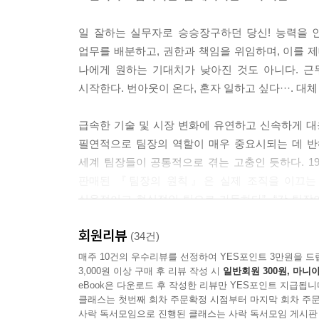
“직속 팀원과 정보를 공유하지 않으려 하는 바람직
일 잘하는 실무자로 승승장구하던 당신! 능력을 
수 있을 것이라고 생각한다. 착각이다. 가장 강한
업무를 배분하고, 권한과 책임을 위임하며, 이를 
에 정확한 정보를 제공함으로써 신뢰를 강화시킬 수 
나에게 원하는 기대치가 낮아진 것도 아니다. 근
성도 강화된다. 정확한 정보를 제공함으로써 팀원들
시작한다. 번아웃이 온다, 혼자 일하고 싶다···. 대
내릴 수 있는 능력은 권한 부여의 핵심이다.”
--- 「제18장 ‘제18장 비밀을 만들지 마라’」 중에서
급속한 기술 및 시장 변화에 유연하고 신속하게 대
필연적으로 팀장의 역할이 매우 중요시되는 데 반해
“팀원들에게 동기부여가 되는 것들은 크게 다를 수
세계 팀장들이 공통적으로 겪는 고충인 듯하다. 19
하라. 지금 동기를 부여할 수 있는 것이 몇 달 뒤에
판매된 『팀장의 원칙』은 실제 조직을 이끄는 현
만, 다음 달에 담보 대출을 받아 새 집을 산다면 
실용적이고 현실적인 팁으로 가득하다”, “갓 팀
수 있는 것이 무엇인지 함부로 추측하지 말라. 추측
위용을 과시하고 있다. 2005년 국내에서 『프로 
--- 「제21장 ‘성과를 이끄는 동기부여의 기술’」 
회원리뷰
관리자들의 바이블처럼 읽히는 것일까?
(34건)
매주 10건의 우수리뷰를 선정하여 YES포인트 3만원을 드
“업무 평가 과정의 가장 큰 결함은 팀장이 거의 
3,000원 이상 구매 후 리뷰 작성 시
일반회원 300원, 마니아
바로 이 책이 팀장으로서 성공하는 여섯 가지 비결을
이는 갈등을 피하고자 하는 욕구에서 비롯된 것으로 
eBook은 다운로드 후 작성한 리뷰만 YES포인트 지급됩니
▶관리자로서 본인의 유형을 파악하고 ▶성과에 
팀원에게 전혀 도움이 되지 않는다. 당신은 오히려
클래스는 첫번째 회차 주문확정 시점부터 마지막 회차 주문
프로세스를 명확하고 공정하게 설계하며 ▶자기 
사락 독서모임으로 진행된 클래스는 사락 독서모임 게시판
이다. 이런 길을 택한다면, 당신은 절대 팀원의 성과