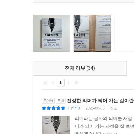
팬데믹과 기술 발전으로 원격근무 등 업무 환경에
바뀌고 있다. 일자리에 연연하지 않고 미련 없이 
최소한의 업무만 하는 ‘조용한 사직’의 분위기에서
잠재력과 열정, 폭발적인 시너지를 어떻게 끌어낼 수
싶다면, 팀을 넘어 더 큰 조직을 이끌고 싶다면 
팀장들에게 『팀장의 원칙』은 어떤 시대, 어떤 조
전체 리뷰
(34)
1
진정한 리더가 되어 가는 길이란
종이책
구매
j****8
2025-08-03
신고
|
|
|
리더라는 글자의 의미를 새삼 
더가 되어 가는 과정을 잘 보
용하겠습니다