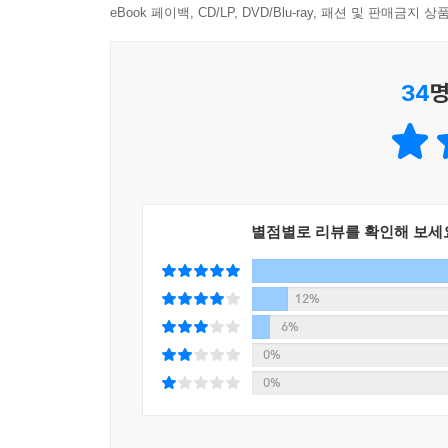
말이다.
eBook 페이백, CD/LP, DVD/Blu-ray, 패션 및 판매금
성과 평가 체계를 구축하라’」 중에서
국적 불문, 세대 불문! 독자들의 이유 있는 추천 릴
“성공적인 위임을 위해서는 과제를 맡게 될 사람이
34
명
팀장의 모든 고민을 해결해줄 가장 빈틈없고 현실적
이 목적지에 도달할 일자와 시간에는 합의를 하되 
것이 어떤 것인지 알고 있다면 그것은 그 사람에게 
미국의 한 대기업에서 팀장 승진 대상 직원을 위
면 선택할 경로와 다를 수 있다는 것을 인정해야 한
이들은 비관리직으로서 승진할 수 있게 해주었다.
다.”
20퍼센트는 그 자리를 선호하지 않으며 많은 사람
말이다.
--- 「제36장 ‘일을 잘 맡기는 법’」 중에서
별점별로 리뷰를 확인해 보세
혼자만 잘하면 되는 팀원으로 일하는 것과 모두와
초반에 직면하는 혼란과 스트레스 상황을 이겨내고
12%
구성과 상세한 예시로 설명한다. 팀원의 야망과 조
6%
팀원의 신뢰를 얻는 감성지능 계발법, 지능적으로 
0%
사장보다 중요하다’, ‘팀장의 스트레스는 경험이 부
0%
팀장들이 관리자로서의 커리어 초반에 빠지기 쉬운 