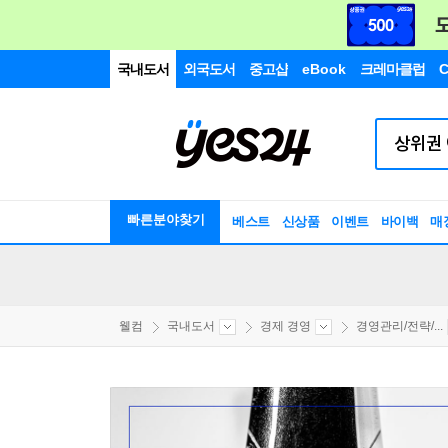
국내도서
외국도서
중고샵
eBook
크레마클럽
C
빠른분야찾기
베스트
신상품
이벤트
바이백
매
웰컴
국내도서
경제 경영
경영관리/전략/...