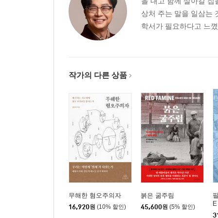
을 내고 함께 살아갈 
상처 주는 말을 일삼는
학서가 필요하다고 느꼈다
작가의 다른 상품
무해한 혐오주의자
붉은 굶주림
팔
E
16,920
원
(10% 할인)
45,600
원
(5% 할인)
3