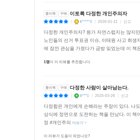
이토록 다정한 개인주의자
종이책
구매
k*****3
2026-01-11
신고
|
|
|
다정한 개인주의자? 뭔가 자연스럽지는 않지만
노인들의 선거 투표권 이슈, 이태원 사고 희생
에 잠깐 관심을 가졌다가 금방 잊었는데 이 책은
1명
이 이 리뷰를 추천합니다.
다정한 사람이 살아남는다.
종이책
구매
b***1
2025-03-26
신고
|
|
|
다정함은 개인에게 손해라는 주장이 있다. 나도
상식에 정면으로 도전하는 책을 만났다. 이 책이
정 #개인주의
더보기
이 리뷰가 도움이 되었나요?