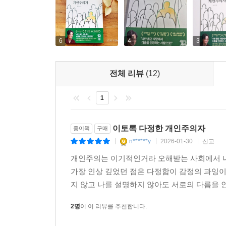
6
4
3
전체 리뷰
(12)
1
이토록 다정한 개인주의자
종이책
구매
n******y
2026-01-30
신고
|
|
|
개인주의는 이기적인거라 오해받는 사회에서 나
가장 인상 깊었던 점은 다정함이 감정의 과잉
지 않고 나를 설명하지 않아도 서로의 다름을 인
2명
이 이 리뷰를 추천합니다.