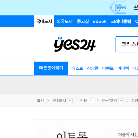
국내도서
외국도서
중고샵
eBook
크레마클럽
C
빠른분야찾기
베스트
신상품
이벤트
바이백
매
웰컴
국내도서
인문
인문/교양
교양