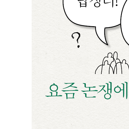
시험에 지각하면 시험을 칠 자격을 잃어도 될까?│주
CCTV 설치하기 vs. 이웃 감시하기│슬라보예 지젝
의도가 좋으면 폭력도 괜찮을까?│발터 벤야민, 신
아이에게 무서운 이야기를 하는 것은 아동학대일까
살면서 한 번쯤은 꼭 만나야 할 철학자들 3
4장 함께하기 위해 필요한 최소한의 태도│사회 구
왜 투표권은 모두가 한 표씩 가져야 하는 걸까?│로버
식당에서 음식을 남기는 것이 왜 문제가 될까?│한스
노키즈존은 정당한 권리 행사일까?│소피아 모로,
놀이공원 패스트트랙 정책은 과연 공정할까?│아마르
장애인 이웃을 위해 피해를 감수해야 할까?│마사 
내가 모르는 사람의 죽음을 반드시 슬퍼해야 할까?
살면서 한 번쯤은 꼭 만나야 할 철학자들 4