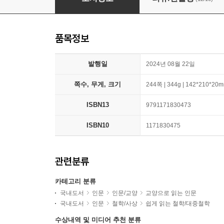
품목정보
발행일
2024년 08월 22일
쪽수, 무게, 크기
244쪽 | 344g | 142*210*20
ISBN13
9791171830473
ISBN10
1171830475
관련분류
카테고리 분류
국내도서
인문
인문/교양
교양으로 읽는 인문
국내도서
인문
철학/사상
쉽게 읽는 철학/대중철학
수상내역 및 미디어 추천 분류