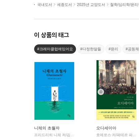
국내도서
세종도서
2025년 교양도서
철학/심리학/윤리
이 상품의 태그
#크레마클럽에있어요
#다정한말들
#윤리
#공동체
니체의 초월자
오디세이아
프리드리히 니체 저/김철 편역
히읏
호메로스 저/페테르 파울 루벤스 그림/박문재 역
|