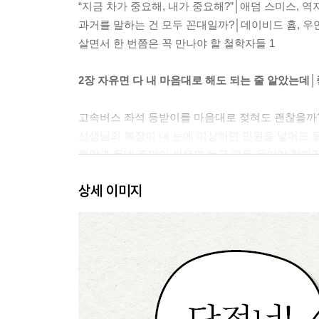
“지금 차가 중요해, 내가 중요해?”│애덤 스미스, 
과거를 말하는 건 모두 꼰대일까?│데이비드 흄, 우
살면서 한 번쯤은 꼭 만나야 할 철학자들 1
2장 자유면 다 내 마음대로 해도 되는 줄 알았는데
고속버스 좌석 등받이를 마음대로 젖혀도 괜찮을까?
선생님의 복장이 내 눈에 이상하면 민원을 넣어도 될
캣맘과 동네 주민이 싸우면 누구 편을 들어야 할까?
‘칭쳉총’이라 놀림 받으면 ‘참교육’에 나서도 될까?
상세 이미지
친구의 동성애 과거를 함부로 폭로해도 될까?│플라
살면서 한 번쯤은 꼭 만나야 할 철학자들 2
3장 때때로 불편한 질문이 필요한 이유│갈등을 멈추
아이를 위해 비행기 좌석을 바꾸는 것이 옳을까?│제
잃은 물건 찾아 준 사람에게 반드시 답례를 해야 할