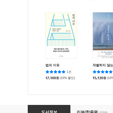
법의 이유
작별하지 않
1건
17,100
원
(10% 할인)
15,120
원
(10
이토록 다정한 개인주의자
도서정보
리뷰/한줄평
(12/10)