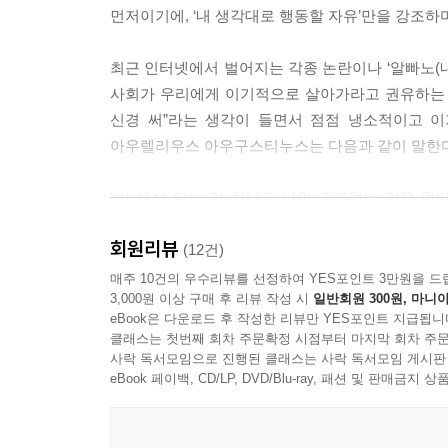
되는지는 아직 합의되지 않았습니다.
먼저이기에, ‘내 생각대로 행동할 자유’만을 강조하
--- 「의도가 좋으면 폭력도 괜찮을까?」 중에서
최근 인터넷에서 벌어지는 각종 논란이나 ‘알빠노(내가 
사회가 우리에게 이기적으로 살아가라고 권유하는 것
신경 써”라는 생각이 들면서 점점 냉소적이고 
아우렐리우스 아우구스티누스는 다음과 같이 말한다
“이 세상 어느 것 하나도 나와 관계없는 것은 없
일이다”. 살면서 누구나 한 번쯤은 절대 혼자서 
회원리뷰
타인의 도움을 필요로 한다. 그래서 인간을 ‘사회
(12건)
하는 이유이기도 하다. 철학과 윤리학은 오늘날과
매주 10건의 우수리뷰를 선정하여 YES포인트 3만원을 드
3,000원 이상 구매 후 리뷰 작성 시
일반회원 300원, 마니아
지키며, 이 세상에서 더불어 살아가는 길을 제시한다
eBook은 다운로드 후 작성한 리뷰만 YES포인트 지급됩니
클래스는 첫번째 회차 주문확정 시점부터 마지막 회차 주문
플라톤의 정의론부터 마이클 샌델의 공동체주의까
사락 독서모임으로 진행된 클래스는 사락 독서모임 게시판
균형 잡힌 시각으로 세상을 바라보는 철학 수업!
eBook 페이백, CD/LP, DVD/Blu-ray, 패션 및 판매금
『이토록 다정한 개인주의자』는 요즘 논란이 된