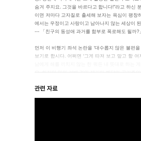
숨겨 주지요. 그것을 바르다고 합니다!”라고 하신 
이면 저마다 고자질로 출세해 보자는 욕심이 팽창하고
에서는 우정이고 사랑이고 남아나지 않는 세상이 된
--- 「친구의 동성애 과거를 함부로 폭로해도 될까?
먼저 이 비행기 좌석 논란을 ‘대수롭지 않은 불편을
보기로 합시다. 어쩌면 ‘그게 따져 보고 말고 할 
남에게 해를 끼치지 않는 한 뭐든 내 뜻대로 하는 
요. 하지만 밀의 선배 격인 제러미 벤담의 공리주의
합니다. 그렇다면 한 사회의 구성원 A의 행복이 1만
관련 자료
이 다른 구성원들에게 영향을 미치지 않는 이상 구성
대단히 절실하며 회복하기 힘든 대상은 논외입니다. 
적 행복의 총량을 늘리기 위해 자신의 작은 행복을 
지요.
--- 「아이를 위해 비행기 좌석을 바꾸는 것이 옳을
‘시험 시간에 지각하면 시험을 볼 수 없다’라는 규