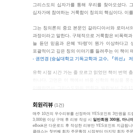
리고 당연히 정의/의와 반드시 연결되어야 한다. 
그리스도의 십자가를 통해 우리를 찾아오셨다. 그
“내가 십자가 형태이니, 너희도 십자가 형태가 될지
한) ‘수직적’ 혹은 신학적 관계 및 그와 불가분한 (
십자가에 참여하는 거룩함이 칭의의 핵심이다. 이를 
바울은 그것을 언급할 때 ‘피스티스’와 ‘아가페’를
저자는 이 책의 정수인 2장에서 바울서신의 핵심 본문
며, 이 모든 것은 그리스도와 성령에 비추어 이해
그는 칭의론의 중요 본문인 갈라디아서와 로마서의
십자가에 못 박힘’을 통해 이루어짐을 보여 준다.
과정이라고 말한다. 구체적으로 거룩함은 비폭력과 
하나님의 성품에 참여하는 것이기도 하다. 따라서 칭의
다시 한번 우리는, 신자들이 최초에 그리고 계속해서 함
늘 듣던 믿음과 은혜 ‘타령’이 뭔가 이상하다고
맞추고, 로마서 5:1-11, 고린도후서 5:14-21
rucified Christ)라는 사실을 강조해야 한다.
포괄적이고 깊은 칭의 이야기를 들려주는 이 책이 
생명에 참여하는 풍성하면서도 잠재적으로 희생이
부활하신 그리스도를 경험하는 것으로서 ‘함께 십자
- 권연경 (숭실대학교 기독교학과 교수, 『위선』 저
주장한다.
에게 활기를 불어넣는 살아 있는 인격이신 분과의 만
라. 이제 내가 육체 가운데 사는 삶은 자기 자신을
유학 시절 시간 가는 줄 모르고 읽었던 책이 번역 
이어지는 3장에서 저자는 바울이 거룩함을 삼위 하
“이것은 단순히 ‘이미타티오 크리스티’가 아니다!”
하나다. 고먼은 이 책에서 바울 신학의 핵심을 
말한다. 우리는 신적 거룩함의 화신이신 그리스도
이해하면서 그리스도와의 연합과 빌립보서 2:6-
부록이 아니라 칭의의 실현이다. 마지막 4장에서
왜냐하면 “하나님은 [신자들에게]…그리스도를 모방
삶이란 하나님 자신의 생명에 참여하는 것으로, 이
하나님의 생명에 참여하는 삶의 본질적 증표 중 하
해서 하나님의 성령이 그리스도인을 그리스도 의 
낸다. 『십자가 형태의 하나님 안에 살다』는 무엇
회원리뷰
(1건)
게이저의 주장과, 신성한 폭력에 대한 르네 지
에서 알려진 선재하신 하나님의 아들의 케노시스가
통해 독자들은 유익하고 새로운 통찰을 발견할 것이
매주 10건의 우수리뷰를 선정하여 YES포인트 3만원을 드
대답으로 앙리 레비와 미로슬라브 볼프의 연구 또한 
현실도 계속해서 정의한다. 둘째, 그렇다면 우리가 
- 김규섭 (아신대학교 신약학 교수)
3,000원 이상 구매 후 리뷰 작성 시
일반회원 300원, 마니아
eBook은 다운로드 후 작성한 리뷰만 YES포인트 지급됩니
처럼 “십자가는 부활하신 분의 서명이다.” 앞에서 
테오시스: 바울 신학의 중심
클래스는 첫번째 회차 주문확정 시점부터 마지막 회차 주문
“바울 신학의 중심이 무엇인가”라는 질문에 대해, 