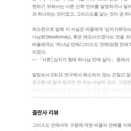
현하기 위해서는 다른 신학 언어를 발명하거나 빌려
과 하나되는 것이었고, 그리스도를 닮는 것이 곧 하
최소한으로 말해 이 사실은 바울에게 ‘십자가화’(crucifor
나님화’(theoformity), 혹은 테오시스였다는 
바울에게는 ‘하나님 안에/그리스도 안에/성령 안에
이었다.
--- 「서론│십자가 형태 하나님 안에 살다」 중에서
빌립보서 2:6-11 연구에서 해소되지 않는 끈질긴 질
접근할 때 절대 잊으면 안 되는 사실이 있다. 그것
유와 암시를 담고 있으며, 그렇기에 출처 혹은 심
역사적·문헌학적 정밀성을 추구하긴 해야겠지만, 
그대로 안고 가는 법도 배워야 한다. 이 시적 상호
출판사 리뷰
지도 모른다는 의미가 들어 있다.
그리스도 안에서의 구원에 대한 바울의 견해를 이해
하지만 이렇게 말한다고 해서 혼란만 남는다는 의미도