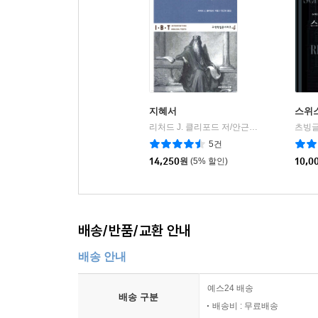
지혜서
스위
리처드 J. 클리포드 저/안근조 역
대한기독교
츠빙글
|
5건
14,250
원
(5% 할인)
10,0
배송/반품/교환 안내
배송 안내
예스24 배송
배송 구분
배송비 : 무료배송