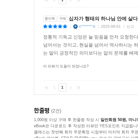
1
참여하는 것에 있음을 설득력 있게 주장한다. 마이클
이기 때문이다. 바울에게 성적 부도덕[그리스어 ‘포르
최근 논쟁을 초월하는 강력하고 건설적인 설명으로
십자가 형태 사랑은 공존할 수 없다. 왜냐하면 ‘포
십자가 형태의 하나님 안에 살다
종이책
구매
살다』는 바울 복음의 비폭력적이고 세상을 변화시
의 거룩함을 약화하는 자기 탐닉의 한 형태이기 때
s********d
2025-08-01
신고
- 리처드 헤이스 (듀크 대학교 신학대학원 신약학 
|
|
|
--- 「3장│“내가 십자가 형태이니, 너희도 십자가
정통적 기독교 신앙은 늘 믿음을 먼저 요청한다
『십자가 형태의 하나님 안에 살다』는 바울에 대
넘어서는 것이고, 현실을 넘어서 역사하시는 
하나님과의 관계에서 인간의 상태?약함, 경건하지 
믿음, 사랑, 행동이 합쳐지면 테오시스-즉, 그리
는 말이 긍정적인 의미보다는 앎의 문제를 배제하
전하고 반직관적인 연민과 은혜에 관해, 이보다 더 
나누면서도 신선하고 독창적인 접근 방식으로 바울
역과 그들 스스로 만들어 낸 적개심에 그들과 같은 
발전시키고 있다.
이 리뷰가 도움이 되었나요?
를 짓밟고 부정한 타자를 제거하는 방식은 그리스도
- 스티븐 핀란 (Salvation Not Purchased 저자)
키려, 그리고 사람들과 사람들을 화해시키려 먼저 
마이클 고먼은 이 선구적인 연구에서 칭의와 거
1
그래서 윌러드 스워틀리(Willard Swartley)
개척하는 고먼은 비폭력과 십자가의 변화시키는 힘
사이의 평화를 이룬다는 개념은 바울의 교리적·윤리
대한 새로운 통찰을 제공하고, 학자들에게는 오래된
한줄평
(2건)
하게 재구성하는 것이 불가능하다.” 그러한 은혜에 
- 프랭크 마테라 (미국 가톨릭 대학교 성서학 명예교
게 표현하자면, 그 은혜에 의해 수용되는 것이다.
1,000원 이상 구매 후 한줄평 작성 시
일반회원 50원, 마니
eBook은 다운로드 후 작성한 리뷰만 YES포인트 지급됩니
클래스는 첫번째 회차 주문확정 시점부터 마지막 회차 주문
하지만 당연히 거기서 끝이 아니다. 하나님의 사랑