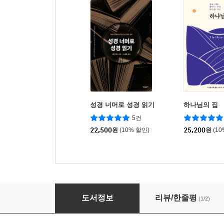
성경 너머로 성경 읽기
하나님의 집
5건
22,500
원
(10% 할인)
25,200
원
(1
십자가 형태의 하나님 안에 살다
도서정보
리뷰/한줄평
(1/2)