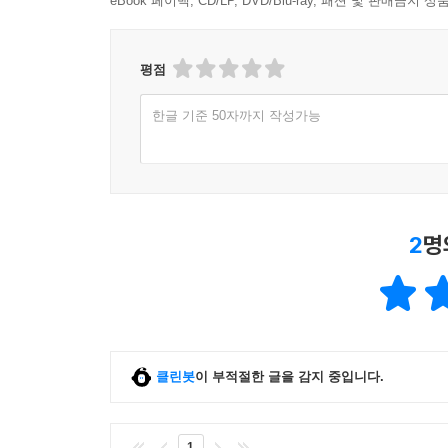
eBook 페이백, CD/LP, DVD/Blu-ray, 패션 및 판매금
게도 미치기 때문에, 바울에게 사랑의 필연적 결론
주의다. 이 평화주의는 특히 신자들을 박해할 수도 있
에도 필요하다는 사실은 하나님도 아시고, 바울도 안다(살
평점
--- 「4장 | “우리가 원수 되었을 때에”」 중에서
한글 기준 50자까지 작성가능
2
명
클린봇
이 부적절한 글을 감지 중입니다.
1