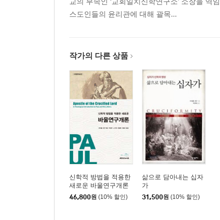
교의 부속인 ‘교회일치신학연구소’ 소장을 역임
스도인들의 윤리관에 대해 괄목...
작가의 다른 상품
신학적 방법을 적용한
삶으로 담아내는 십자
새로운 바울연구개론
가
46,800
원
(10% 할인)
31,500
원
(10% 할인)