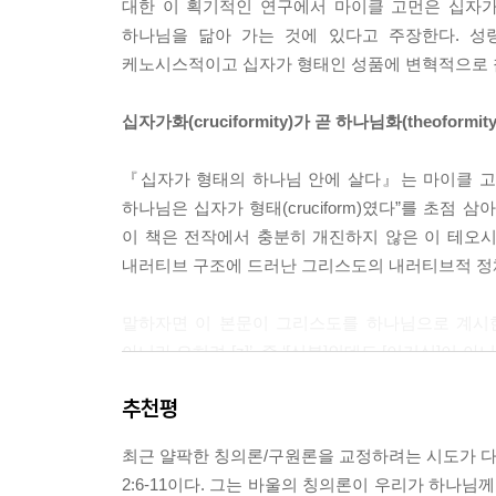
대한 이 획기적인 연구에서 마이클 고먼은 십자가
아니다. 오히려 그 반대다. 자료의 출처나 사전학과
하나님을 닮아 가는 것에 있다고 주장한다. 성
를 들여다볼 수 있다. 이 본문에서 논란이 되는 단
케노시스적이고 십자가 형태인 성품에 변혁적으로
근접 문맥과 빌립보서의 다른 곳에서, 그리고 우
파악될 수 있다. 따라서 이 시적 본문을 체계적인 
십자가화(cruciformity)가 곧 하나님화(theoformit
전달한다는 합리적인 가정을 할 수 있다.
--- 「1장│“그는 하나님의 형태이신데도/형태이시
『십자가 형태의 하나님 안에 살다』는 마이클 고
하나님은 십자가 형태(cruciform)였다”를 초점
더 구체적으로 말하면, 바울에게는 두 가지 구원론 
이 책은 전작에서 충분히 개진하지 않은 이 테오시스
못 박힘’에 의한 칭의로서, 그 의미는 언약의 정수
내러티브 구조에 드러난 그리스도의 내러티브적 정
으로써 하나님 및 이웃과의 올바른 언약 관계가 회복
모두를 성취해서, 그 행위에 참여하는 사람들도 그와
말하자면 이 본문이 그리스도를 하나님으로 계시한다는
그 역설적이고 기독론에 기초한 과정을 시작한다.
아니라 오히려 [z]’, 즉 ‘[신분]인데도 [이기심]
발을 내딛게 되며, 그리스도는 하나님의 형상이기에 그것은 곧
것은 그리스도의 진정한 신성만이 아닌, 아담과 
추천평
그것은 곧 하나님을 닮는 것을 의미한다. 따라서
넓게는 제2성전기 유대교 문헌에서 혹은 좁게는 바울서
하나님화이며, 그리스도 안에 계시된 하나님의 형
은 때때로 편협한 ‘어휘 연구’의 대상이 되었고, 
최근 얄팍한 칭의론/구원론을 교정하려는 시도가 다각
을 발견할 수 있다는 듯이 연구되었다. 하지만 유대
2:6-11이다. 그는 바울의 칭의론이 우리가 하나님
‘함께 십자가에 못 박힘에 의한 칭의’(justification by c