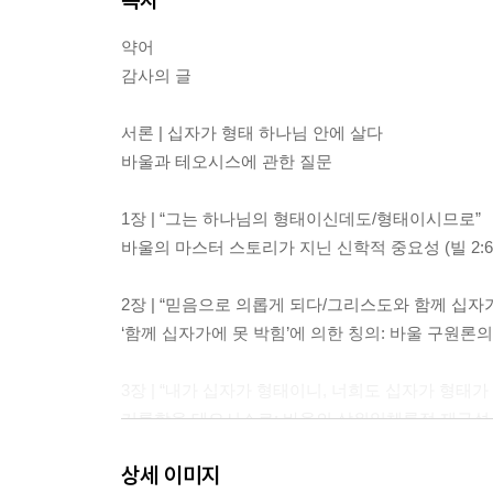
약어
감사의 글
서론 | 십자가 형태 하나님 안에 살다
바울과 테오시스에 관한 질문
1장 | “그는 하나님의 형태이신데도/형태이시므로”
바울의 마스터 스토리가 지닌 신학적 중요성 (빌 2:6-
2장 | “믿음으로 의롭게 되다/그리스도와 함께 십자
‘함께 십자가에 못 박힘’에 의한 칭의: 바울 구원론
3장 | “내가 십자가 형태이니, 너희도 십자가 형태가
거룩함을 테오시스로: 바울의 삼위일체론적 재구성
상세 이미지
4장 | “우리가 원수 되었을 때에”