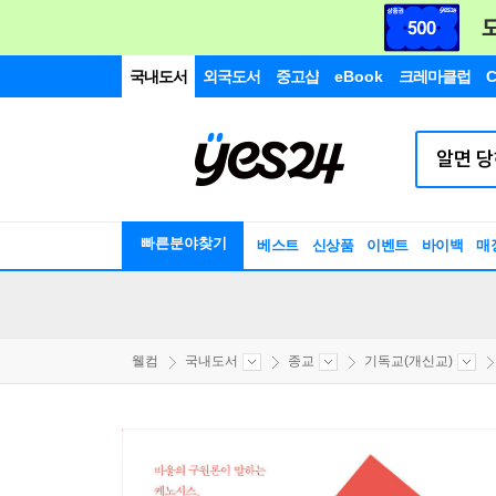
국내도서
외국도서
중고샵
eBook
크레마클럽
C
빠른분야찾기
베스트
신상품
이벤트
바이백
매
웰컴
국내도서
종교
기독교(개신교)