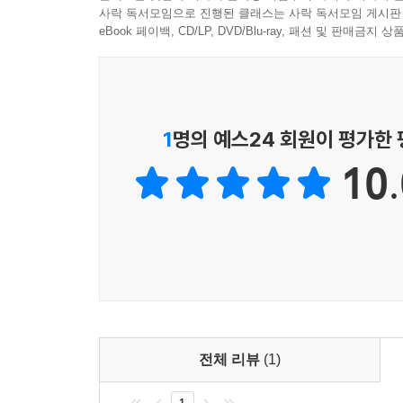
론적 현실이다.
사락 독서모임으로 진행된 클래스는 사락 독서모임 게시판
달의 보조 분화구에 비유하면서, ‘그리스도와의 연합
--- 「2장│“믿음으로 의롭게 되다/그리스도와 함께
eBook 페이백, CD/LP, DVD/Blu-ray, 패션 및 판매금
생소하고 이해하기 어려운, 자기 비움이라는 케노
이후 바울 학계는 종교개혁 전통을 따르는 학자들
테오시스 개념, 더불어 사람마다 다르게 해석하는
샌더스, 헤이스 등의 영향력 있는 학자들이 ‘참여’
그렇다면 빌립보서 2:6-11은 순종하는 아들이신
전통적 관점과 새로운 관점을 통합하고 초월한 관점
이해하는 경향이 생겼다.
과 거룩함도 드러낸다. 본서 1장에서 강조했듯이,
닮는 것이 바울 신학의 중심이며, 의롭게 된 자들이
게는 ‘하나님의 형상’으로서 그리스도의 의미다. 
1
명의 예스24 회원이 평가한
없다고 강력하게 주장한다.
마이클 고먼은 이 책에서, 자신의 전작 『삶으로
그리스도가 행한 일이 반직관적이고 지나칠 정도로
형태(cruciform)다”라는 주장을 동방 정교회
님의 거룩함의 표현이라고 암시한다. 그렇지 않고 그
10.
자기를 비워 인간이 되어 십자가 위에서 죽으신 
칭의를 그리스도와 ‘함께 십자가에 못 박힘’ 혹은 
장에서 주장했듯이, 이 말의 의미는 ‘그는 하나님의
참여해 하나님과 닮아 가는 이 모든 여정을 바울
이분법적 이해에서 벗어나, 칭의, 참여, 성화, 테오
기도 하다는 것이다.
이들에게 이 책은 유익하고 은혜로운 안내서가 되어
이 작업의 결과로 이른바 ‘구원의 서정’(ordo s
하지만 여기서 급히 덧붙여야 할 내용이 있다. 그것
주요 독자
제자리를 찾아가게 해 준다. 또한 믿음과 행위라는 대
게 십자가 형태의 자기희생이 거룩함의 독특한 차원이
ㆍ바울 연구에 관심 있는 모든 독자
으로, 개인적일뿐 아니라 공동체적이고 공적인 신앙
에게 성적인 거룩함이 없는 십자가화는 결코 거룩함
ㆍ케노시스, 칭의, 테오시스의 개념과 해석을 배우
어떤 좋은 영향을 미칠 수 있는지를 보여 주는 좋은 
금전이나 다른 형태의 보수를 받는다면, 그것은 진
ㆍ바울의 구원론에서 ‘그리스도와 함께 십자가에 못
- 김형태 (주님의보배교회 담임목사)
전체 리뷰
(1)
ㆍ바울에 대한 전통적 관점과 새로운 관점을 통합하
더욱이 바울은 성적 방종/부도덕이 십자가 형태 실
바울에 대한 이 풍부하고 종합적인 해석은 바울 
ㆍ빌립보서 2:6-11과 갈라디아서, 로마서 등에 
신 삼위일체 하나님의 사역을 적절하게 적용하지 못