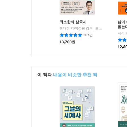
최소한의 삼국지
삶이 
읽는다
최태성 저/이성원 감수
프런트페이지
|
지식 
307건
13,700
원
12,6
이 책과
내용이 비슷한 추천 책