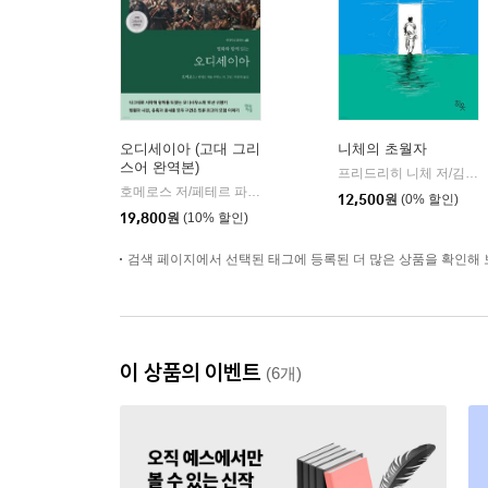
오디세이아 (고대 그리
니체의 초월자
스어 완역본)
프리드리히 니체 저/김철 편역
호메로스 저/페테르 파울 루벤스 그림/박문재 역
현대지성
|
12,500
원
(0% 할인)
19,800
원
(10% 할인)
검색 페이지에서 선택된 태그에 등록된 더 많은 상품을 확인해 
이 상품의 이벤트
(6개)