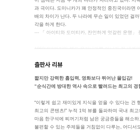
과 극이다. 도미니카가 꽤 안정적인 중진국이라면 
배의 차이가 난다. 두 나라에 무슨 일이 있었던 걸
각을 하게 한다.
--- 「 아이티와 도미티카, 잔인하게 엇갈린 운명」
1960년대까지만 해도 우리나라뿐 아니라 전 세계
한 부분으로 그의 이름이 잠시 오를 뿐이었다. 사
출판사 리뷰
서는 안 되는 이름이었다. 이 때문에 칭기즈칸은 무
--- 「 칭기즈칸은 800년간 역사의 무명씨였다」 
짧지만 강력한 흡입력, 영화보다 뛰어난 몰입감!
“순식간에 방대한 역사 속으로 빨려드는 최고의 경험
미국은 세계에서 팁이 가장 비싼 나라다. 동전 몇 
심지어 서빙이라 할만한 것도 없는 스타벅스마저 
“이렇게 쉽고 재미있게 지식을 얻을 수 있다는 건 행
한국에서도 팁 문화가 생길 조짐을 보이니 걱정스럽다
최고의 콘텐츠!” 누적 1억 뷰를 돌파하며 국내 최고
--- 「 팁 문화의 역사 그리고 없애지 못하는 이유」
마음 한구석에 찌꺼기처럼 남은 궁금증들을 해소하고자
불편할 수 있는 주제들을 거침없이 다루는, 어디서도
필리핀과 중남미는 모두 스페인의 식민 지배를 300
인류가 중남미의 다수가 된 것이다. 바로 라틴 아