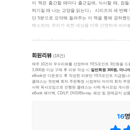
이 책은 출간할 때마다 출근길에, 식사할 때, 잠
런 대규모 혼혈이 일어나지 않았다. 필리핀에서 메스
허기질 때 나는 교양을 읽는다』 시리즈의 세 번째
까?
단 5분으로 요약해 들려주는 이 책을 통해 공허했
--- 「 스페인 식민지였던 필리핀에 메스티소가 적
해소되며, 우리가 속한 세상을 더욱 선명하게 바라볼
르완다가 달라져도 너무 달라졌다. 불과 30년 전, 르
인류사가 한눈에 보이는 역사·지리 수업부터
고 할 정도로 참혹함, 그 자체였다. 그런 르완다가
알면 알수록 삶이 업그레이드되는 잡학 상식까지,
르’다. 아직 갈 길이 멀지만, 허황된 것만은 아니
회원리뷰
“읽는 것만으로 세상을 보는 시각이 달라진다!”
(18건)
--- 「 절망의 땅, 르완다가 떠오르고 있다」 중에서
매주 10건의 우수리뷰를 선정하여 YES포인트 3만원을 드
3,000원 이상 구매 후 리뷰 작성 시
일반회원 300원, 마니아
이 책에는 역사·문화·사회·상식 등 거의 모든 분
eBook은 다운로드 후 작성한 리뷰만 YES포인트 지급됩니
흐름을 부담 없이 시간 날 때 잠깐씩 지적 허기를
클래스는 첫번째 회차 주문확정 시점부터 마지막 회차 주문
생각해봐야 할 화두를 제시함으로써 단순히 지식을 
사락 독서모임으로 진행된 클래스는 사락 독서모임 게시판
eBook 페이백, CD/LP, DVD/Blu-ray, 패션 및 판매금
이 책은 총 5장으로 구성되어 있으며, 〈1장 인류
상상력’, ‘아이티와 도미니카, 잔인하게 엇갈린 
16
명
흥미롭게 들려준다. 〈2장 가장 쓸모 있고 가장 창
이유’, ‘유럽은 왜 불편한 돌길을 고집하는 걸까?’ 