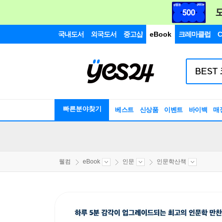
국내도서
외국도서
중고샵
eBook
크레마클럽
C
빠른분야찾기
베스트
신상품
이벤트
바이백
매
웰컴
eBook
인문
인문학산책