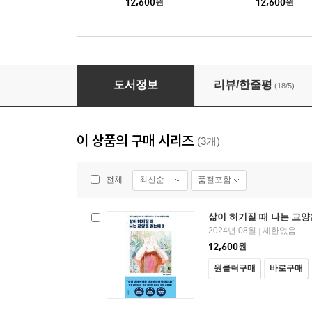
12,600
원
12,600
원
삶이 허기질 때 나는 교양을 읽는다 3
도서정보
리뷰/한줄평
(18/5)
이 상품의 구매 시리즈
(3개)
최신순
품절포함
전체
삶이 허기질 때 나는 교양
2024년 08월
제한없음
|
12,600
원
원클릭구매
바로구매