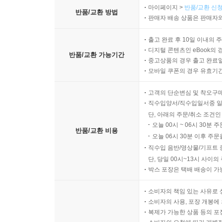
마이페이지 >
반품/교환 신청
반품/교환 방법
판매자 배송 상품은 판매자와
출고 완료 후 10일 이내의 
디지털 콘텐츠인 eBook의 
반품/교환 가능기간
중고상품의 경우 출고 완료일
모바일 쿠폰의 경우 유효기간(
고객의 단순변심 및 착오구
직수입양서/직수입일서중 일
단, 아래의 주문/취소 조건인
오늘 00시 ~ 06시 30분 
반품/교환 비용
오늘 06시 30분 이후 주문
직수입 음반/영상물/기프트 
단, 당일 00시~13시 사이
박스 포장은 택배 배송이 가
소비자의 책임 있는 사유로 
소비자의 사용, 포장 개봉에 
복제가 가능한 상품 등의 포장을 