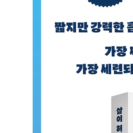
동남아의 그 많은 오토바이, 정말 다 사라지는 걸까
보물선의 보물은 누구의 것일까?
로마에서는 월급으로 소금을 받았다
일본에 유독 경차가 많은 이유
3장 수천 년의 시간을 단숨에 독파하는 도시로 보는
스페인 식민지였던 필리핀에 메스티소가 적은 이유
태국이 단 한 번도 식민지가 되지 않은 이유
절망의 땅, 르완다가 떠오르고 있다
동남아에는 왜 목 잘린 불상이 많을까?
미국의 대통령 선거가 이토록 복잡한 이유
우크라이나는 왜 전쟁을 피하지 않았을까?
아고라에서 광화문까지, 광장의 역사
유럽이 화장실 인심에 야박한 이유
동남아 이해하기 ① 각 나라의 특징과 포지션
동남아 이해하기 ② 대륙권 국가 간의 관계
동남아 이해하기 ③ 해양권 국가 간의 관계