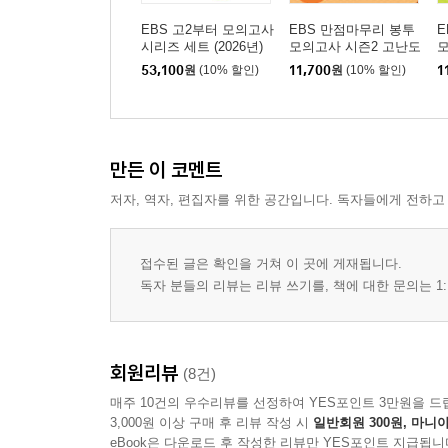
EBS 고2부터 모의고사
EBS 만점마무리 봉투
E
시리즈 세트 (2026년)
모의고사 시즌2 고난도
모
영어영역 3회분 (2026
수
53,100
원
(10% 할인)
11,700
원
(10% 할인)
1
년)
년
만든 이 코멘트
저자, 역자, 편집자를 위한 공간입니다. 독자들에게 전하고
접수된 글은 확인을 거쳐 이 곳에 게재됩니다.
독자 분들의 리뷰는 리뷰 쓰기를, 책에 대한 문의는 1:
회원리뷰
(8건)
매주 10건의 우수리뷰를 선정하여 YES포인트 3만원을 드
3,000원 이상 구매 후 리뷰 작성 시
일반회원 300원, 마니아
eBook은 다운로드 후 작성한 리뷰만 YES포인트 지급됩니