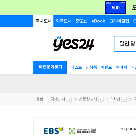
국내도서
외국도서
중고샵
eBook
크레마클럽
C
빠른분야찾기
베스트
신상품
이벤트
바이백
매
웰컴
국내도서
초등참고서
1학년