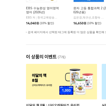
EBS 수능완성 영어영역
완자 고등 통합과학 2 (2
영어 (2026년)
026년용)
EBS 저
한국교육방송공사
김은경,채규선,조향숙 등저
|
14,040
원
(10% 할인)
16,650
원
(10% 할인)
검색 페이지에서 선택된 태그에 등록된 더 많은 상품을 확인해 
이 상품의 이벤트
(7개)
이달의 책 8월 : 산리오캐릭터즈 유리컵
실