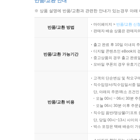
반품/교환 안내
※ 상품 설명에 반품/교환과 관련한 안내가 있는경우 아래 
마이페이지 >
반품/교환 신청
반품/교환 방법
판매자 배송 상품은 판매자와
출고 완료 후 10일 이내의 
디지털 콘텐츠인 eBook의 
반품/교환 가능기간
중고상품의 경우 출고 완료일
모바일 쿠폰의 경우 유효기간(
고객의 단순변심 및 착오구
직수입양서/직수입일서중 일
단, 아래의 주문/취소 조건인
오늘 00시 ~ 06시 30분 
반품/교환 비용
오늘 06시 30분 이후 주문
직수입 음반/영상물/기프트 
단, 당일 00시~13시 사이
박스 포장은 택배 배송이 가