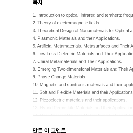
목차
1. Introduction to optical, infrared and terahertz fre
2. Theory of electromagnetic fields.
3. Theoretical Design of Nanomaterials for Optical a
4. Plasmonic Materials and their Applications.
5. Artificial Metamaterials, Metasurfaces and Their A
6. Low Loss Dielectric Materials and Their Applicati
7. Chiral Metamaterials and Their Applications.
8. Emerging Two-dimensional Materials and Their App
9. Phase Change Materials.
10. Magnetic and spintronic materials and their appli
11. Soft and Flexible Materials and their Applications
12. Piezoelectric materials and their applications.
13. Hybrid Perovskite Materials and their Applicatio
14. Near-Infrared Organic Materials for Biological Ap
만든 이 코멘트