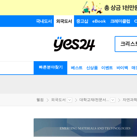
국내도서
외국도서
중고샵
eBook
크레마클럽
C
빠른분야찾기
베스트
신상품
이벤트
바이백
매
웰컴
외국도서
대학교재/전문서...
자연과