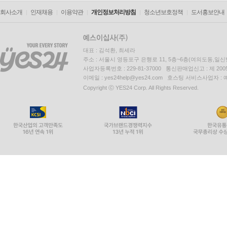
엔진(The Engine)
회사소개
인재채용
이용약관
개인정보처리방침
청소년보호정책
도서홍보안내
10장. 딥테크 전망
대표 : 김석환, 최세라
01. 딥테크는 세상을 바꿀 수 있나?
주소 : 서울시 영등포구 은행로 11, 5층~6층(여의도동,일신
사업자등록번호 : 229-81-37000 통신판매업신고 : 제 200
02. 딥테크 전망
이메일 : yes24help@yes24.com 호스팅 서비스사업자 :
Copyright ⓒ YES24 Corp. All Rights Reserved.
에필로그
(부록) 2024 딥테크 최신 동향