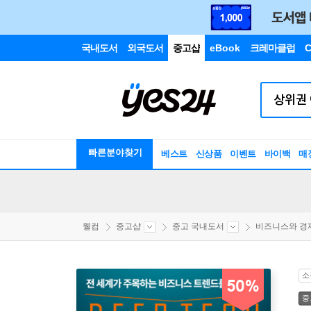
국내도서
외국도서
중고샵
eBook
크레마클럽
C
빠른분야찾기
베스트
신상품
이벤트
바이백
매
웰컴
중고샵
중고 국내도서
비즈니스와 경
소
50%
중