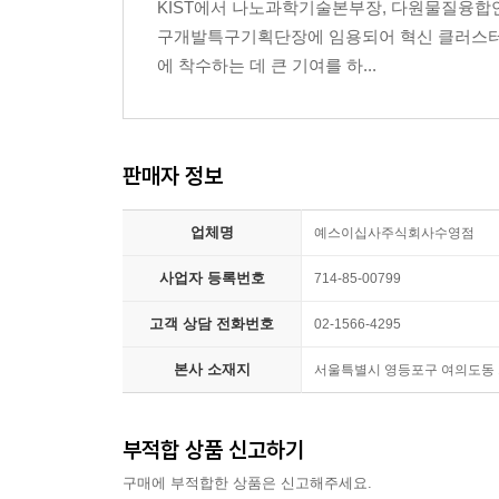
KIST에서 나노과학기술본부장, 다원물질융합
기술 | 이노스페이스 | 인디고 AG | 임파서블 푸드 |
구개발특구기획단장에 임용되어 혁신 클러스터의
| 플래닛 랩 | 필메디 | CFS | D- 웨이브 시스템스 
에 착수하는 데 큰 기여를 하...
4장. 딥테크가 출현하게 된 배경
01. 지속 가능한 발전을 위해 해결해야 할 난제들
판매자 정보
재앙으로 치닫는 기후변화 | 그 밖의 난제들
업체명
예스이십사주식회사수영점
02. 딥테크와 난제 해결
주목받지 못했던 기술의 재발견 | 유망 신기술의 성
사업자 등록번호
714-85-00799
기회
고객 상담 전화번호
02-1566-4295
03. 딥테크가 출현한 배경
본사 소재지
서울특별시 영등포구 여의도동 15
기술 전주기에 대한 관심 증대 | 점진적이고 부분적
부적합 상품 신고하기
04. 연구개발 관점에서 본 딥테크 영역
스토크 관점의 난제 해결 경로
구매에 부적합한 상품은 신고해주세요.