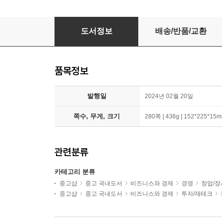
딥테크 스타트업
도서정보
배송/반품/교환
품목정보
발행일
2024년 02월 20일
쪽수, 무게, 크기
280쪽 | 436g | 152*225*15
관련분류
카테고리 분류
중고샵
중고 국내도서
비즈니스와 경제
경영
창업/장
중고샵
중고 국내도서
비즈니스와 경제
투자/재테크