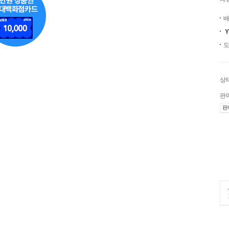
배
Y
도
상
판
판