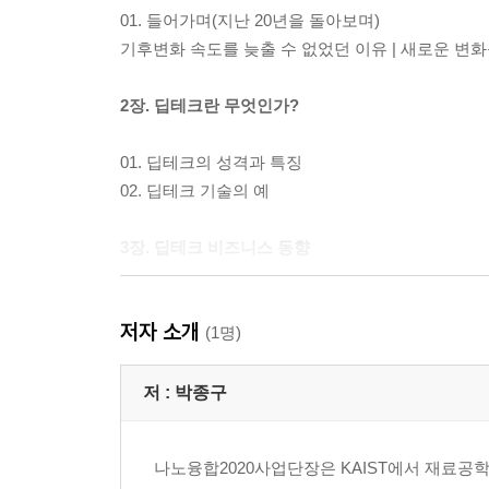
01. 들어가며(지난 20년을 돌아보며)
기후변화 속도를 늦출 수 없었던 이유 | 새로운 변화
2장. 딥테크란 무엇인가?
01. 딥테크의 성격과 특징
02. 딥테크 기술의 예
3장. 딥테크 비즈니스 동향
01. 딥테크 동향
저자 소개
딥테크 스타트업 동향 | 딥테크는 이미 현실의 비즈
(1명)
성공하는 환경
저 :
박종구
02. 주목받고 있는 딥테크 스타트업
그래프코어 | 깅코 바이오위크 | 데스크톱 메탈 | 란
나노융합2020사업단장은 KAIST에서 재료공학
스파이 버 | 스파이어 글로벌 | 시루 나노테크놀로지