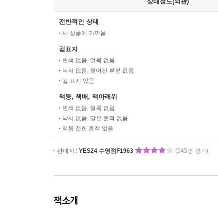
상태정도(외관)
전반적인 상태
새 상품에 가까움
겉표지
변색 없음, 얼룩 없음
낙서 없음, 찢어진 부분 없음
겉 표지 있음
책등, 책배, 책아래위
변색 없음, 얼룩 없음
낙서 없음, 닳은 흔적 없음
책등 접힌 흔적 없음
판매자 :
YES24 수영점F1963
(545명 평가)
책소개