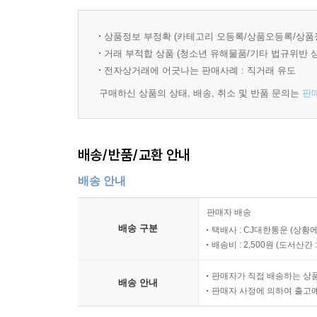
5장. 딥테크의 성장과 딥테크가 필요한 영역
상품정보 부정확 (카테고리 오등록/상품오등록/상품
거래 부적합 상품 (청소년 유해물품/기타 법규위반 
01. 딥테크가 성장하는 환경
전자상거래에 어긋나는 판매사례 : 직거래 유도
새로운 플랫폼 기술의 등장 | 낮아진 신기술 진입 장벽
구매하신 상품의 상태, 배송, 취소 및 반품 문의는
판
02. 딥테크가 발전하는 과정
03. 딥테크가 필요한 영역
04. 주요 영역의 탄소배출 동향
배송/반품/교환 안내
전기(발전) | 소재 | 인프라 | 기타
배송 안내
6장. 딥테크 현황
판매자 배송
배송 구분
택배사 : CJ대한통운 (상황에
01. 투자 현황
배송비 : 2,500원 (
도서산간 : 
거시적 민간투자 동향 | 성장단계별 투자 동향 | 투
판매자가 직접 배송하는 상
배송 안내
판매자 사정에 의하여 출고
02. 딥테크 정책 동향