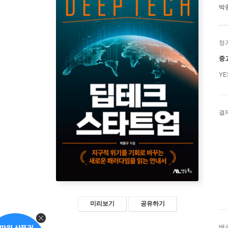
박
정
중
Y
결
미리보기
공유하기
배