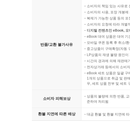
소비자의 책임 있는 사유로 
소비자의 사용, 포장 개봉에 
01. 딥테크 위험
복제가 가능한 상품 등의 포장을 
위험 파악 | 위험 축소 | 위험 진단 프로세스
소비자의 요청에 따라 개별
디지털 컨텐츠인 eBook, 
02. 딥테크 스타트업의 성공 전략
eBook 대여 상품은 대여 기
모바일 쿠폰 등록 후 취소/환
딥테크 스타트업 | 대기업 | 딥테크 스타트업과 대
반품/교환 불가사유
중고상품이 구매확정(자동 
LP상품의 재생 불량 원인이 기
9장. 딥테크 생태계
시간의 경과에 의해 재판매가
전자상거래 등에서의 소비자
eBook 세트 상품은 일괄 
01. 딥테크 생태계와 관련 조직
1개의 상품으로 취급 및 판매
딥테크 스타트업 | 대기업 | 투자기관 | 대학 및 연구
우, 세트 상품 전부 및 세트
02. 딥테크 생태계의 동작
상품의 불량에 의한 반품, 교
소비자 피해보상
준하여 처리됨
딥테크 스타트업-대기업 | 딥테크 스타트업-투자자 | 정
환불 지연에 따른 배상
대금 환불 및 환불 지연에 
03. 우리나라의 딥테크 현황
04. 딥테크 생태계의 예