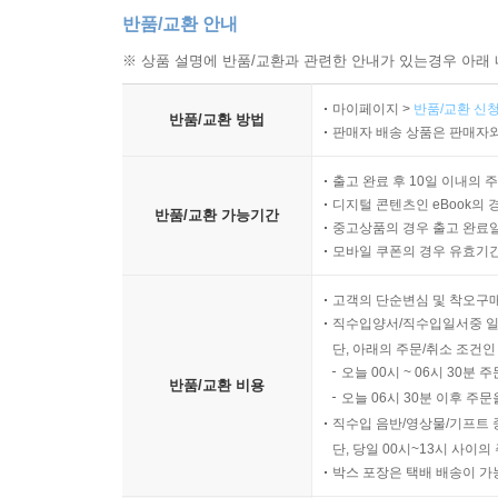
일본 | 유럽 | 기타 국가 | 우리나라
반품/교환 안내
03. 민간투자 동향
※ 상품 설명에 반품/교환과 관련한 안내가 있는경우 아래 
투자기관 및 투자 동향 | 미국 및 유럽의 투자 동향 
마이페이지 >
반품/교환 신청
반품/교환 방법
판매자 배송 상품은 판매자와
04. 딥테크 산업 동향
출고 완료 후 10일 이내의 
7장. 딥테크 개발
디지털 콘텐츠인 eBook의 
반품/교환 가능기간
중고상품의 경우 출고 완료일
모바일 쿠폰의 경우 유효기간(
01. 딥테크 대변혁의 배경
딥테크 개발의 전제 조건 | 위대한 과학지식은 험난한
고객의 단순변심 및 착오구
직수입양서/직수입일서중 일
02. 난제를 푸는 혁신 회오리-DBTL
단, 아래의 주문/취소 조건인
오늘 00시 ~ 06시 30분 
설계(Design) | 구축 및 시험(Build & Test) | 
반품/교환 비용
오늘 06시 30분 이후 주문
직수입 음반/영상물/기프트 
03. 자연을 벤치마킹-자연 공동 디자인
단, 당일 00시~13시 사이
박스 포장은 택배 배송이 가
8장. 딥테크 스타트업의 성공 전략