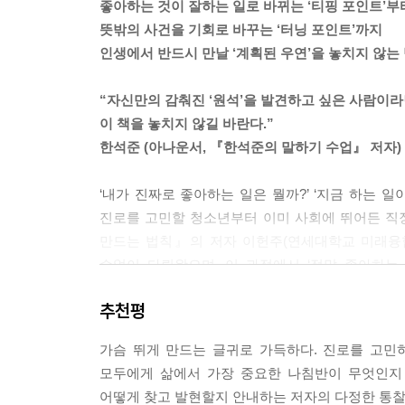
좋아하는 것이 잘하는 일로 바뀌는 ‘티핑 포인트’부
우리는 관심이 있고 좋아하는 것에 끌리게 마련이며,
뜻밖의 사건을 기회로 바꾸는 ‘터닝 포인트’까지
보면 나도 몰랐던 관심이 생기는 분야가 있습니다. 
인생에서 반드시 만날 ‘계획된 우연’을 놓치지 않는
니다. 그렇게 삶은 좀 더 풍성해집니다.
--- p.108
“자신만의 감춰진 ‘원석’을 발견하고 싶은 사람이라
이 책을 놓치지 않길 바란다.”
가치는 현실적 능력이나 눈에 보이는 직업과는 조금 
한석준 (아나운서, 『한석준의 말하기 수업』 저자)
그리고 그 풍성한 의미 속에서 그 사람의 성향, 성격
--- p.168
‘내가 진짜로 좋아하는 일은 뭘까?’ ‘지금 하는 일
진로를 고민할 청소년부터 이미 사회에 뛰어든 직장인
다시 말하지만 각 가치의 영역은 복합적으로도 나타날
만드는 법칙』의 저자 이헌주(연세대학교 미래융
한 정도로 선택했고, 예술 관련 일을 하고 있다고 
수없이 다뤄왔으며, 이 과정에서 ‘정말 좋아하는
가능성이 큽니다.
영상으로 90만 회 이상의 조회수를 올리며 뜨거운 
--- p.201
추천평
삶의 방향성을 정하는 방법을 알리고자 이 책을 썼다
살다 보면 어떤 기회를 만나는 순간이 옵니다. 그러
가슴 뛰게 만드는 글귀로 가득하다. 진로를 고민
왜 정말 좋아하는 일을 하며 사는 것이 중요한 걸까
인지도 모르고 지나칠 때가 많습니다. 그러나 만약 
모두에게 삶에서 가장 중요한 나침반이 무엇인지
빠른 기술 발전으로 격변하는 현대 사회에서, 새
이 갑작스럽게 여러분의 역량이 발현될 기회가 생깁
어떻게 찾고 발현할지 안내하는 저자의 다정한 통찰