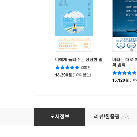
너에게 들려주는 단단한 말
바라는 대로 
의 법칙
380건
16,200
원
(10% 할인)
15,120
원
(10
‘좋아하는 것’을 ‘잘하는 일’로 만드는 법칙
도서정보
리뷰/한줄평
(29/2)