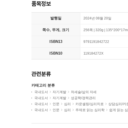
품목정보
발행일
2024년 08월 20일
쪽수, 무게, 크기
256쪽 | 320g | 135*200*17
ISBN13
9791191842722
ISBN10
119184272X
관련분류
카테고리 분류
국내도서
자기계발
처세술/삶의 자세
국내도서
자기계발
성공학/경력관리
국내도서
인문
심리
카운셀링/심리치료
상담심리/카
국내도서
인문
심리
주제로 읽는 심리학
쉽게 읽는 