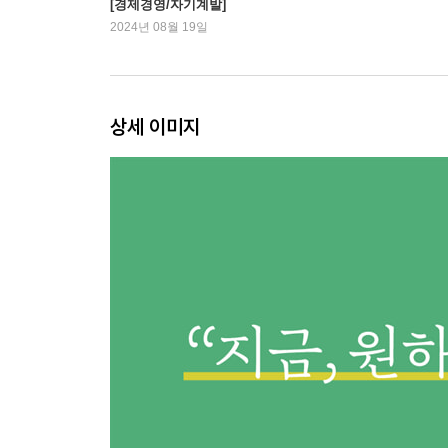
[경제경영/자기계발]
2024년 08월 19일
과거, 현재, 미래가 공존하는 자기만의 방이 있나요? 
나의 강점을 발견하는 가치 찾기 워크북 166
내가 누구인지 말해주는 다섯 가지 가치 유형 182
사람을 움직이고 삶을 바꾸는 힘 201
상세 이미지
4. 확실히 ‘잘하는 일’은 어떻게 만들까?
- 경험: 나의 가능성을 실현하는 ‘계획된 우연’을 
꿈에 그리는 직업을 가져도, 삶은 계속된다 207
좋아하는 것이 잘하는 일로 바뀌는 ‘티핑 포인트’ 21
소소한 탁월함을 크게 키워내려면 223
뜻밖의 사건을 기회로 바꾸는 ‘터닝 포인트’ 232
‘계획된 우연’을 만드는 다섯 가지 법칙 238
에필로그 작은 도토리 안에 상수리나무가 깃들어 있듯