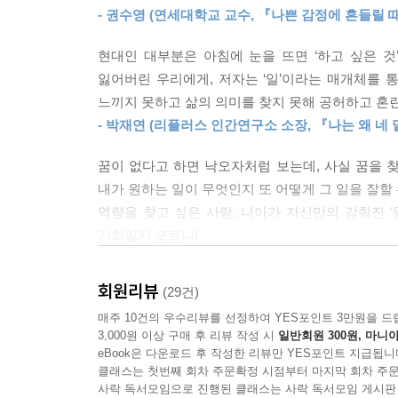
상황에서 오는 불안과 좌절을 견디고, 붙잡은 일을 
--- p.221
- 권수영 (연세대학교 교수, 『나쁜 감정에 흔들릴 때
만족이다.
내가 좋아하는 것을 풍성하게 경험하고, 좋아하는 것
현대인 대부분은 아침에 눈을 뜨면 ‘하고 싶은 것
물론 어떤 일을 좋아하기만 해서야 직업으로 성공
연한 기회’를 만날 확률이 늘어납니다. 기회란 대
잃어버린 우리에게, 저자는 ‘일’이라는 매개체를 통
뜻밖의 기회를 잡을 확률이 늘어난다. 만일 꾸준히 
--- p.239
느끼지 못하고 삶의 의미를 찾지 못해 공허하고 혼
될 수도 있다. 미국의 저명한 진로상담학자 존 크
- 박재연 (리플러스 인간연구소 소장, 『나는 왜 네
‘계획된 우연’이라는 개념으로 설명했다. 이 ‘계획
당신이 무엇을 꿈꾸는지, 오늘을 어떻게 살아가는지,
꿈이 없다고 하면 낙오자처럼 보는데, 사실 꿈을 찾
내면에 숨겨진 빛깔을 얼마나 풍요롭게 드러낼 수 
이 책은 총 4장으로 구성되어 내가 진짜 ‘좋아하는
내가 원하는 일이 무엇인지 또 어떻게 그 일을 잘할 
하게 하는 파도를 만듭니다. 그 장엄한 물결 속에서
사회에서 나의 방향성을 찾도록 도와주는 나침반인 ‘고
역량을 찾고 싶은 사람, 나아가 자신만의 감춰진 ‘
관점에서 알아본다. 이어서 3장에서는 ‘일곱 가지 
--- p.255
기회일지 모르니!
갖는다. 책에 마련된 메모 지면을 활용하여, 독자
- 한석준 (아나운서, 『한석준의 말하기 수업』 저자
것이다. 마지막으로 4장에서는 존 크럼볼츠가 제시
회원리뷰
(29건)
성장과 성취를 거두게 해줄 5가지 법칙을 소개한다.
매주 10건의 우수리뷰를 선정하여 YES포인트 3만원을 드
3,000원 이상 구매 후 리뷰 작성 시
일반회원 300원, 마니아
eBook은 다운로드 후 작성한 리뷰만 YES포인트 지급됩니
클래스는 첫번째 회차 주문확정 시점부터 마지막 회차 주문
사락 독서모임으로 진행된 클래스는 사락 독서모임 게시판