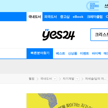
국내도서
외국도서
중고샵
eBook
크레마클럽
C
빠른분야찾기
베스트
신상품
이벤트
바이백
매
웰컴
국내도서
자기계발
처세술/삶의 자...