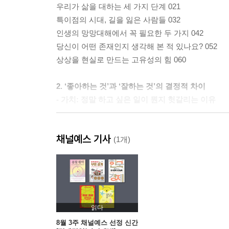
우리가 삶을 대하는 세 가지 단계 021
특이점의 시대, 길을 잃은 사람들 032
인생의 망망대해에서 꼭 필요한 두 가지 042
당신이 어떤 존재인지 생각해 본 적 있나요? 052
상상을 현실로 만드는 고유성의 힘 060
2. ‘좋아하는 것’과 ‘잘하는 것’의 결정적 차이
- 가치: 정말 하고 싶은 일이 뭔지 헛갈리는 이유
세상에 ‘잘하는’ 사람은 너무도 많다 077
채널예스 기사
힘들어도 절대 포기 못 하는 가치가 있나요? 088
(1개)
‘좋아하는 것’을 받치는 흥미의 네 가지 기둥 097
내 삶을 스스로 결정할 결심 109
인간은 감탄을 먹으며 자란다 117
3. 진짜 ‘좋아하는 것’을 어떻게 알까?
읽다
- 강점: 자아 탐색을 위한 7가지 강력한 질문
8월 3주 채널예스 선정 신간