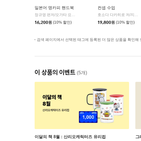
일본어 명카피 핸드북
컨셉 수업
정규영 편저/오가타 요시히로 감수
길벗이지톡
호소다 다카히로 저/지소연,권희주 역
|
16,200
원
(10% 할인)
19,800
원
(10% 할인)
검색 페이지에서 선택된 태그에 등록된 더 많은 상품을 확인해 
이 상품의 이벤트
(5개)
이달의 책 8월 : 산리오캐릭터즈 유리컵
그래