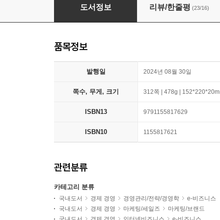
스토리 설계자
도서정보
리뷰/한줄평
(23/16)
품목정보
발행일
2024년 08월 30일
쪽수, 무게, 크기
312쪽 | 478g | 152*220*20
ISBN13
9791155817629
ISBN10
1155817621
관련분류
카테고리 분류
국내도서
경제 경영
경영관리/전략/경영학
e-비즈니스
국내도서
경제 경영
마케팅/세일즈
마케팅/브랜드
국내도서
경제 경영
인터넷비즈니스
e-비즈니스