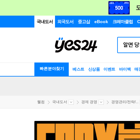
국내도서
외국도서
중고샵
eBook
크레마클럽
C
빠른분야찾기
베스트
신상품
이벤트
바이백
매
웰컴
국내도서
경제 경영
경영관리/전략/...