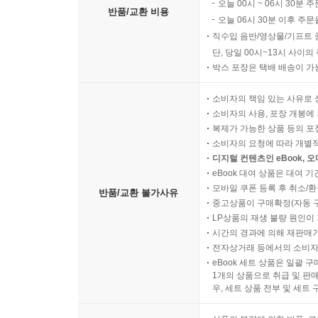
오늘 00시 ~ 06시 30분 
반품/교환 비용
오늘 06시 30분 이후 주문
직수입 음반/영상물/기프트 
단, 당일 00시~13시 사이
박스 포장은 택배 배송이 가
소비자의 책임 있는 사유로 
소비자의 사용, 포장 개봉에 
복제가 가능한 상품 등의 포장을 
소비자의 요청에 따라 개별
디지털 컨텐츠인 eBook, 
eBook 대여 상품은 대여 기
모바일 쿠폰 등록 후 취소/환
반품/교환 불가사유
중고상품이 구매확정(자동 
LP상품의 재생 불량 원인이 기
시간의 경과에 의해 재판매가
전자상거래 등에서의 소비자
eBook 세트 상품은 일괄 
1개의 상품으로 취급 및 판매
우, 세트 상품 전부 및 세트