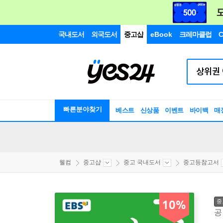
국내도서
외국도서
중고샵
eBook
크레마클럽
C
빠른분야찾기
베스트
신상품
이벤트
바이백
매
웰컴
중고샵
중고 국내도서
중고등참고서
중
10%
공