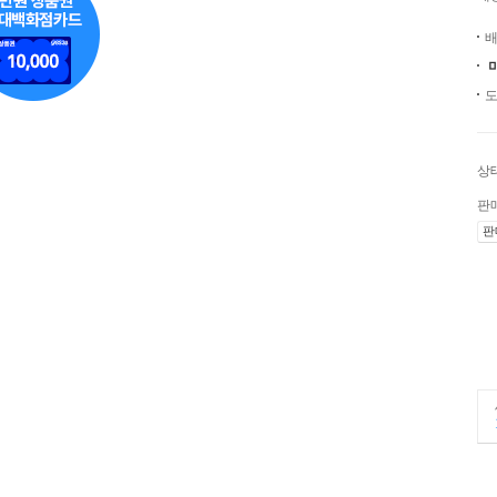
배
도
상
판
판