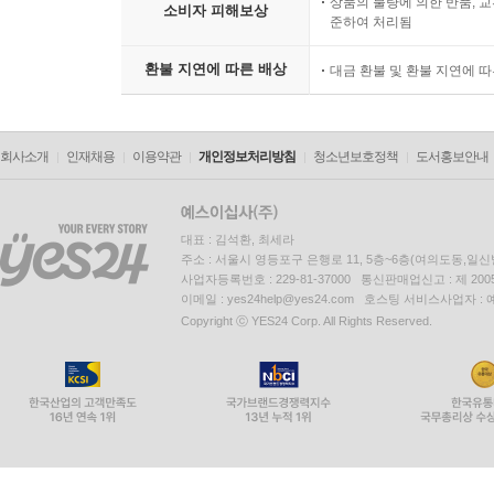
상품의 불량에 의한 반품, 교
소비자 피해보상
준하여 처리됨
환불 지연에 따른 배상
대금 환불 및 환불 지연에 
회사소개
인재채용
이용약관
개인정보처리방침
청소년보호정책
도서홍보안내
대표 : 김석환, 최세라
주소 : 서울시 영등포구 은행로 11, 5층~6층(여의도동,일신
사업자등록번호 : 229-81-37000 통신판매업신고 : 제 200
이메일 : yes24help@yes24.com 호스팅 서비스사업자 :
Copyright ⓒ YES24 Corp. All Rights Reserved.