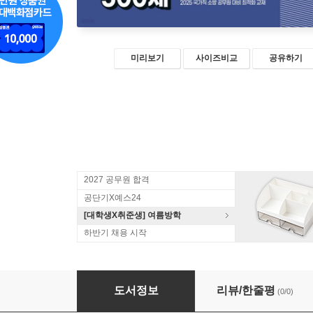
미리보기
사이즈비교
공유하기
2027 공무원 합격
공단기X예스24
[대학생X취준생] 여름방학
하반기 채용 시작
2025 박문각 공무원 정태화 소방학개론 단원별 
도서정보
리뷰/한줄평
(0/0)