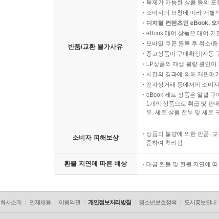
복제가 가능한 상품 등의 포장을 
소비자의 요청에 따라 개별
디지털 컨텐츠인 eBook, 
eBook 대여 상품은 대여 기
모바일 쿠폰 등록 후 취소/환
반품/교환 불가사유
중고상품이 구매확정(자동 
LP상품의 재생 불량 원인이 기
시간의 경과에 의해 재판매가
전자상거래 등에서의 소비자
eBook 세트 상품은 일괄 
1개의 상품으로 취급 및 판매
우, 세트 상품 전부 및 세트
상품의 불량에 의한 반품, 교
소비자 피해보상
준하여 처리됨
환불 지연에 따른 배상
대금 환불 및 환불 지연에 
회사소개
인재채용
이용약관
개인정보처리방침
청소년보호정책
도서홍보안내