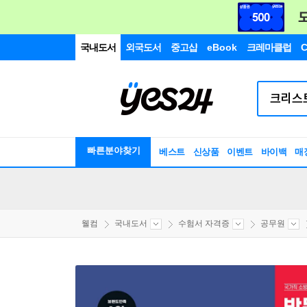
국내도서
외국도서
중고샵
eBook
크레마클럽
C
빠른분야찾기
베스트
신상품
이벤트
바이백
매
웰컴
국내도서
수험서 자격증
공무원