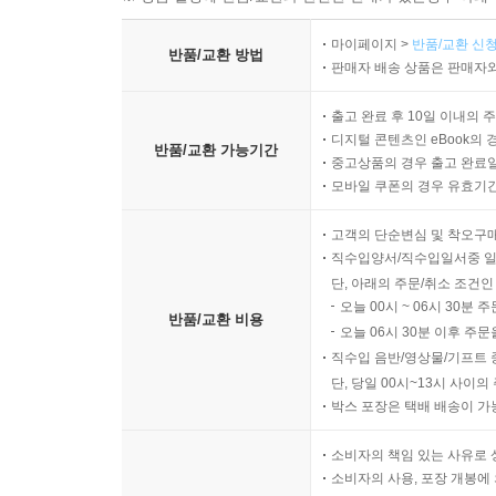
마이페이지 >
반품/교환 신청
반품/교환 방법
판매자 배송 상품은 판매자와
출고 완료 후 10일 이내의 
디지털 콘텐츠인 eBook의 
반품/교환 가능기간
중고상품의 경우 출고 완료일
모바일 쿠폰의 경우 유효기간(
고객의 단순변심 및 착오구
직수입양서/직수입일서중 일
단, 아래의 주문/취소 조건인
오늘 00시 ~ 06시 30분 
반품/교환 비용
오늘 06시 30분 이후 주문
직수입 음반/영상물/기프트 
단, 당일 00시~13시 사이
박스 포장은 택배 배송이 가
소비자의 책임 있는 사유로 
소비자의 사용, 포장 개봉에 