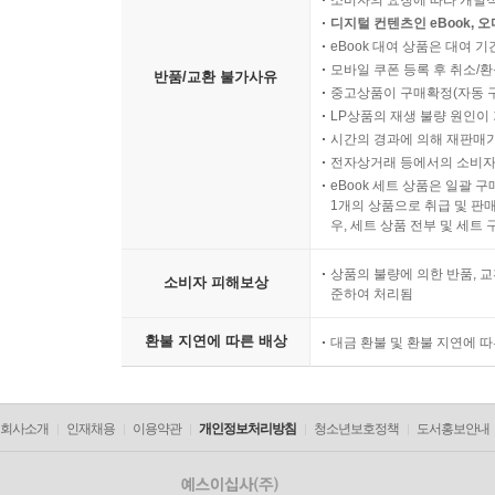
소비자의 요청에 따라 개별
디지털 컨텐츠인 eBook, 
eBook 대여 상품은 대여 기
모바일 쿠폰 등록 후 취소/환
반품/교환 불가사유
중고상품이 구매확정(자동 
LP상품의 재생 불량 원인이 기
시간의 경과에 의해 재판매가
전자상거래 등에서의 소비자
eBook 세트 상품은 일괄 
1개의 상품으로 취급 및 판매
우, 세트 상품 전부 및 세트
상품의 불량에 의한 반품, 교
소비자 피해보상
준하여 처리됨
환불 지연에 따른 배상
대금 환불 및 환불 지연에 
회사소개
인재채용
이용약관
개인정보처리방침
청소년보호정책
도서홍보안내