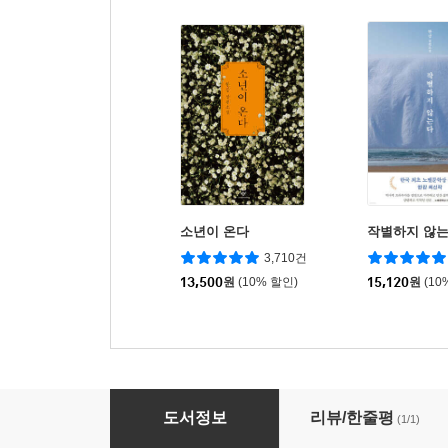
소년이 온다
작별하지 않
3,710건
13,500
원
(10% 할인)
15,120
원
(10
이적의 단어들 (한밤 에디션)
도서정보
리뷰/한줄평
(1/1)