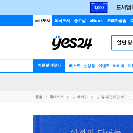
국내도서
외국도서
중고샵
eBook
크레마클럽
C
빠른분야찾기
베스트
신상품
이벤트
바이백
매
웰컴
국내도서
에세이
명사/연예인 에...