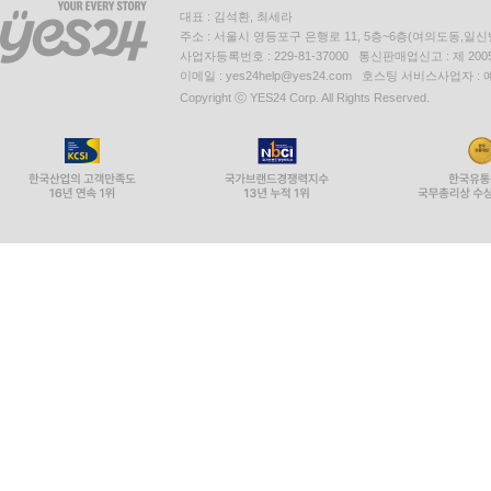
대표 : 김석환, 최세라
주소 : 서울시 영등포구 은행로 11, 5층~6층(여의도동,일신
사업자등록번호 : 229-81-37000 통신판매업신고 : 제 200
이메일 : yes24help@yes24.com 호스팅 서비스사업자 :
Copyright ⓒ YES24 Corp. All Rights Reserved.