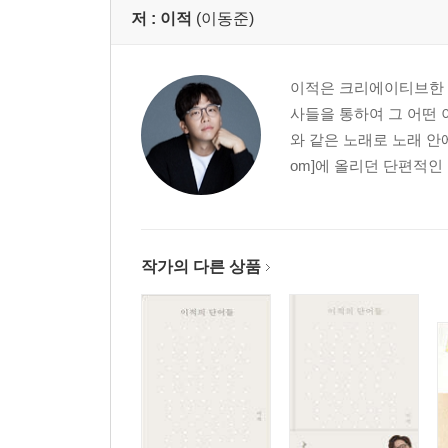
기타 * 춤 * 창작 * 사고실험 * 멀티태스킹 * 거위 * 
저 :
이적
(이동준)
5부. 자신의 길이
이적은 크리에이티브한 사
사들을 통하여 그 어떤
씨앗 * 짜증 * 경우 * 솜사탕 * 눈물 * 이석증 * 고수 *
와 같은 노래로 노래 안에
자유 * 근심
om]에 올리던 단편적인
후주. 숲
미발표작 수록
작가의 다른 상품