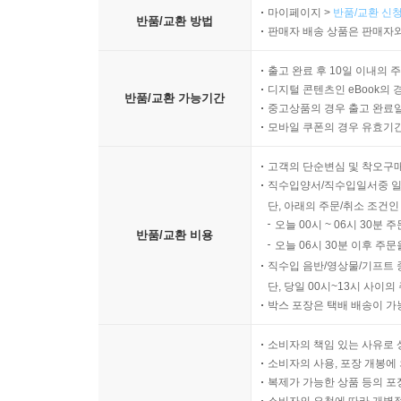
마이페이지 >
반품/교환 신청
반품/교환 방법
판매자 배송 상품은 판매자와
출고 완료 후 10일 이내의 
디지털 콘텐츠인 eBook의 
반품/교환 가능기간
중고상품의 경우 출고 완료일
모바일 쿠폰의 경우 유효기간(
고객의 단순변심 및 착오구
직수입양서/직수입일서중 일
단, 아래의 주문/취소 조건인
오늘 00시 ~ 06시 30분 
반품/교환 비용
오늘 06시 30분 이후 주문
직수입 음반/영상물/기프트 
단, 당일 00시~13시 사이
박스 포장은 택배 배송이 가
소비자의 책임 있는 사유로 
소비자의 사용, 포장 개봉에 
복제가 가능한 상품 등의 포장을 