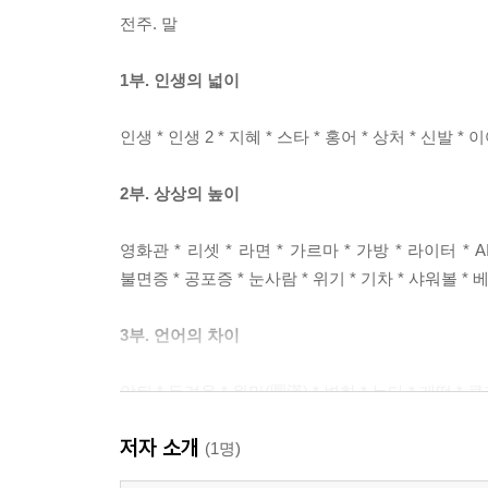
전주. 말
1부. 인생의 넓이
인생 * 인생 2 * 지혜 * 스타 * 홍어 * 상처 * 신발 *
2부. 상상의 높이
영화관 * 리셋 * 라면 * 가르마 * 가방 * 라이터 * A
불면증 * 공포증 * 눈사람 * 위기 * 기차 * 샤워볼 * 베
3부. 언어의 차이
앞뒤 * 두려움 * 원만(圓滿) * 변화 * 누다 * 개떡 * 클
저자 소개
4부. 노래의 깊이
(1명)