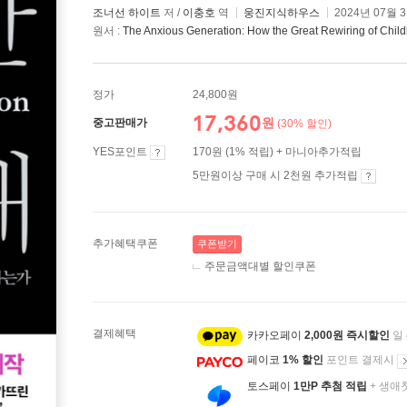
조너선 하이트
저 /
이충호
역
웅진지식하우스
2024년 07월 
원서 :
The Anxious Generation: How the Great Rewiring of Child
정가
24,800원
17,360
원
중고판매가
(30% 할인)
YES포인트
170원 (1% 적립) + 마니아추가적립
5만원이상 구매 시 2천원 추가적립
추가혜택쿠폰
쿠폰받기
주문금액대별 할인쿠폰
결제혜택
카카오페이
2,000원 즉시할인
일
페이코
1% 할인
포인트 결제시
토스페이
1만P 추첨 적립
+ 생애