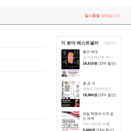
일시품절
상태입니다.
이 분야 베스트셀러
더보기
불안 세대
조너선 하이트 저/이충호 역
16,610
원
(33% 할인)
총 균 쇠
재레드 다이아몬드 저/강주헌 역
19,960
원
(33% 할인)
셰일 혁명과 미국 없
는 세계
피터 자이한 저/홍지수 역
5,000
원
(74% 할인)