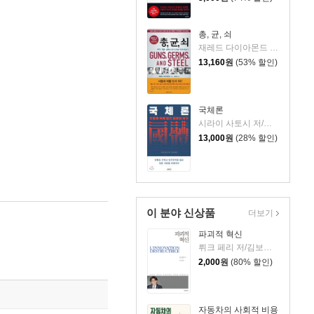
총, 균, 쇠
재레드 다이아몬드 저/김진준 역
13,160
원
(53% 할인)
국체론
시라이 사토시 저/한승동 역
13,000
원
(28% 할인)
이 분야 신상품
더보기
파괴적 혁신
뤼크 페리 저/김보희 역
2,000
원
(80% 할인)
자동차의 사회적 비용