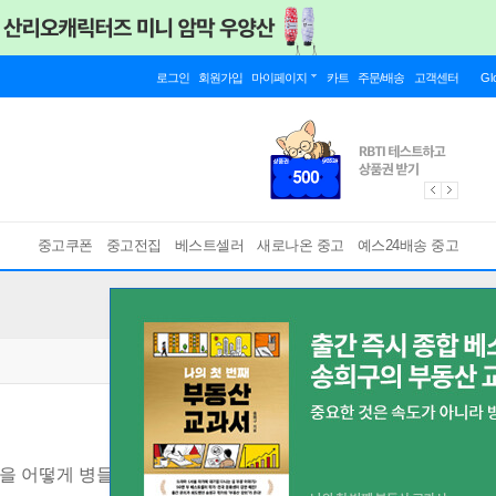
로그인
회원가입
마이페이지
카트
주문/배송
고객센터
Gl
중고쿠폰
중고전집
베스트셀러
새로나온 중고
예스24배송 중고
을 어떻게 병들게 하는가