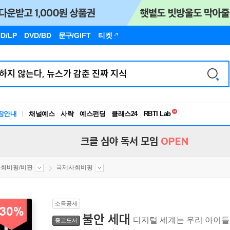
D/LP
DVD/BD
문구
/GIFT
티켓
독서유형검사
RBTI Lab
장안내
채널예스
사락
예스펀딩
클래스24
독서유형검사
크클 심야 독서 모임
OPEN
회비평/비판
국제사회비평
소득공제
30%
불안 세대
디지털 세계는 우리 아이들
중고도서