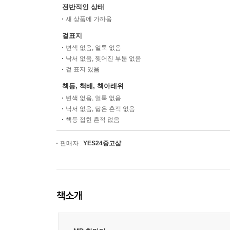
전반적인 상태
새 상품에 가까움
겉표지
변색 없음, 얼룩 없음
낙서 없음, 찢어진 부분 없음
겉 표지 있음
책등, 책배, 책아래위
변색 없음, 얼룩 없음
낙서 없음, 닳은 흔적 없음
책등 접힌 흔적 없음
판매자 :
YES24중고샵
책소개