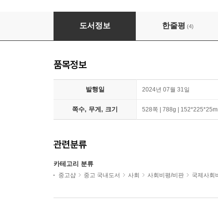
불안 세대
도서정보
한줄평
(4)
품목정보
발행일
2024년 07월 31일
쪽수, 무게, 크기
528쪽 | 788g | 152*225*25
관련분류
카테고리 분류
중고샵
중고 국내도서
사회
사회비평/비판
국제사회