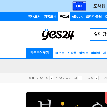
국내도서
외국도서
중고샵
eBook
크레마클럽
C
빠른분야찾기
베스트
신상품
이벤트
바이백
매
웰컴
중고샵
중고 국내도서
사회
사