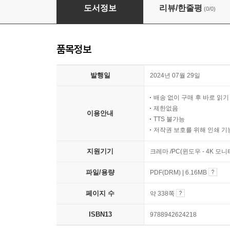
임상심리학
도서정보
리뷰/한줄평
(0/0)
품목정보
발행일
2024년 07월 29일
배송 없이 구매 후 바로 읽
제한없음
이용안내
TTS 불가능
저작권 보호를 위해 인쇄 기
지원기기
크레마 /PC(윈도우 - 4K 모
파일/용량
PDF(DRM) | 6.16MB
페이지 수
약 338쪽
ISBN13
9788942624218