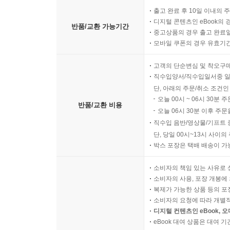
출고 완료 후 10일 이내의 
디지털 콘텐츠인 eBook의 
반품/교환 가능기간
중고상품의 경우 출고 완료일
모바일 쿠폰의 경우 유효기간(
고객의 단순변심 및 착오구
직수입양서/직수입일서중 일
단, 아래의 주문/취소 조건인
오늘 00시 ~ 06시 30분 
반품/교환 비용
오늘 06시 30분 이후 주문
직수입 음반/영상물/기프트 
단, 당일 00시~13시 사이
박스 포장은 택배 배송이 가
소비자의 책임 있는 사유로 
소비자의 사용, 포장 개봉에 
복제가 가능한 상품 등의 포장을 
소비자의 요청에 따라 개별
디지털 컨텐츠인 eBook, 
eBook 대여 상품은 대여 기