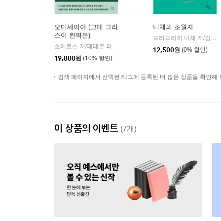
오디세이아 (고대 그리
니체의 초월자
스어 완역본)
프리드리히 니체 저/김철 편역
호메로스 저/페테르 파울 루벤스 그림/박문재 역
현대지성
|
12,500
원
(0% 할인)
19,800
원
(10% 할인)
검색 페이지에서 선택된 태그에 등록된 더 많은 상품을 확인해 
이 상품의 이벤트
(7개)