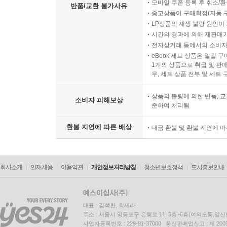
모바일 쿠폰 등록 후 취소/환
반품/교환 불가사유
중고상품이 구매확정(자동 
LP상품의 재생 불량 원인이 기
시간의 경과에 의해 재판매가
전자상거래 등에서의 소비자
eBook 세트 상품은 일괄 
1개의 상품으로 취급 및 판매
우, 세트 상품 전부 및 세트
상품의 불량에 의한 반품, 교
소비자 피해보상
준하여 처리됨
환불 지연에 따른 배상
대금 환불 및 환불 지연에 
회사소개
인재채용
이용약관
개인정보처리방침
청소년보호정책
도서홍보안내
대표 : 김석환, 최세라
주소 : 서울시 영등포구 은행로 11, 5층~6층(여의도동,일신
사업자등록번호 : 229-81-37000 통신판매업신고 : 제 200