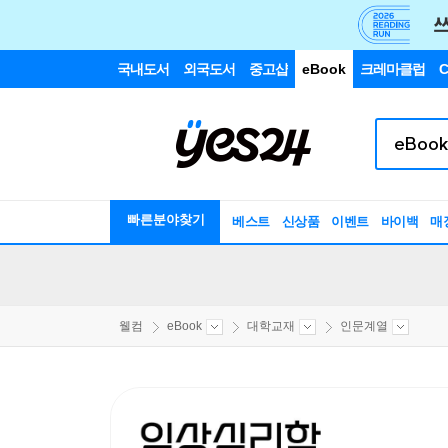
국내도서
외국도서
중고샵
eBook
크레마클럽
C
빠른분야찾기
베스트
신상품
이벤트
바이백
매
웰컴
eBook
대학교재
인문계열