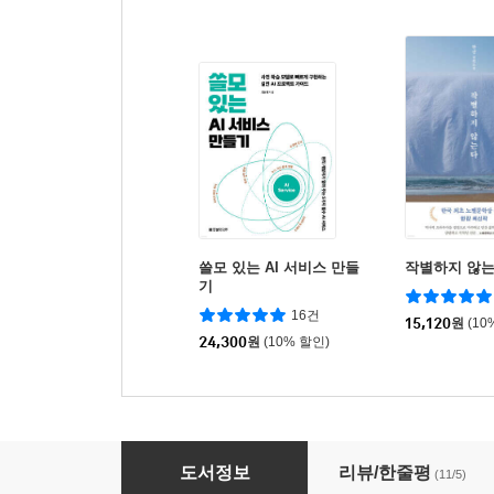
쓸모 있는 AI 서비스 만들
작별하지 않
기
16건
15,120
원
(10
24,300
원
(10% 할인)
30일에 끝내는 AI 활용 1인 창업 가이드
도서정보
리뷰/한줄평
(11/5)