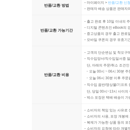
마이페이지 >
반품/교환 신청
반품/교환 방법
판매자 배송 상품은 판매자와
출고 완료 후 10일 이내의 
디지털 콘텐츠인 eBook의 
반품/교환 가능기간
중고상품의 경우 출고 완료일
모바일 쿠폰의 경우 유효기간(
고객의 단순변심 및 착오구
직수입양서/직수입일서중 일
단, 아래의 주문/취소 조건인
오늘 00시 ~ 06시 30분 
반품/교환 비용
오늘 06시 30분 이후 주문
직수입 음반/영상물/기프트 
단, 당일 00시~13시 사이
박스 포장은 택배 배송이 가
소비자의 책임 있는 사유로 
소비자의 사용, 포장 개봉에 
복제가 가능한 상품 등의 포장을 
소비자의 요청에 따라 개별