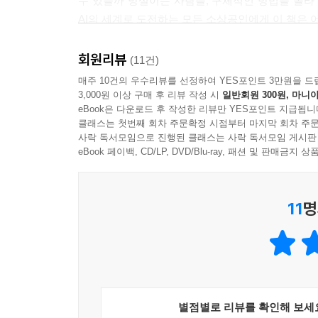
수 있을까 망설이는 사람들, 구체적인 방법을 몰라
AI의 세계로 도전하는 모든 소상공인에게 이 책은 
- 김창석 (ORICOM 본부장)
회원리뷰
(11건)
이 책은 1인 창업가와 스몰브랜더들의 창업 여정에
매주 10건의 우수리뷰를 선정하여 YES포인트 3만원을 드
멘토링 경험을 통해, 자원 부족으로 좋은 아이디어
3,000원 이상 구매 후 리뷰 작성 시
일반회원 300원, 마니아
이 책은 단순한 AI 활용법을 넘어, 창업의 전 과
eBook은 다운로드 후 작성한 리뷰만 YES포인트 지급됩니
클래스는 첫번째 회차 주문확정 시점부터 마지막 회차 주문
것이다. 생성형 AI부터 마케팅 전략까지, 복잡한
사락 독서모임으로 진행된 클래스는 사락 독서모임 게시판
창업의 막막함을 확실히 덜어줄 것이다. 아이디어는
eBook 페이백, CD/LP, DVD/Blu-ray, 패션 및 판매금
책이 그 여정의 나침반이 되어줄 것이다.
- 유호석 (『제가 만든 GPT는 당신이 만든 GPT와
11
명
창업에 필요한 것이 무엇인지 정리된 가이드가 필
창업자라면, 이 《30일에 끝내는 AI 활용 1인 창
이 책은 창업 아이디어의 기획부터 시장 조사, 마케
도구를 통해 효율적으로 창업 과정을 진행할 수 
끝내는 AI 활용 1인 창업 가이드》는 성공적인 창
- 맥비 (IT 기획정보공유 커뮤니티 ‘맥비 기획톡방’
별점별로 리뷰를 확인해 보세