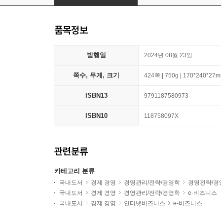
품목정보
발행일
2024년 08월 23일
쪽수, 무게, 크기
424쪽 | 750g | 170*240*27
ISBN13
9791187580973
ISBN10
118758097X
관련분류
카테고리 분류
국내도서
경제 경영
경영관리/전략/경영학
경영전략/경
국내도서
경제 경영
경영관리/전략/경영학
e-비즈니스
국내도서
경제 경영
인터넷비즈니스
e-비즈니스