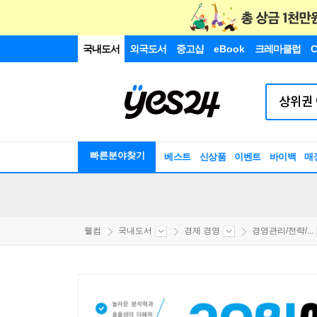
국내도서
외국도서
중고샵
eBook
크레마클럽
C
빠른분야찾기
베스트
신상품
이벤트
바이백
매
웰컴
국내도서
경제 경영
경영관리/전략/...