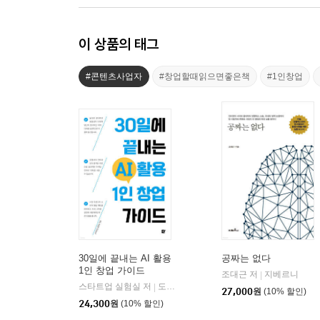
이 상품의 태그
#콘텐츠사업자
#창업할때읽으면좋은책
#1인창업
30일에 끝내는 AI 활용
공짜는 없다
1인 창업 가이드
조대근 저
지베르니
|
스타트업 실험실 저
도서출판쉼
|
27,000
원
(10% 할인)
24,300
원
(10% 할인)