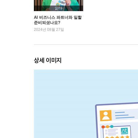
읽다
제3장 브랜딩
AI 비즈니스 파트너와 일할
준비되셨나요?
2024년 08월 27일
14일 차: 브랜드 스토리텔링 및 메시징
15일 차: 브랜드 아이덴티티와 포지셔닝
16일 차: 브랜드 디자인 선택_ 로고, 색상, 폰트 설
17일 차: 초보의 브랜딩 헬퍼 인스타그램
상세 이미지
제4장 웹사이트 및 디지털 존재감 구축
18일 차: 노코드 플랫폼 선택 및 웹사이트 개념
19일 차: 랜딩 페이지의 기획
20일 차: Wix_ 웹사이트 디자인 및 제작
21일 차: Wix_웹사이트 운영과 관리
22일 차: SEO 및 웹사이트 최적화 전략
제5장 콘텐츠 제작 및 마케팅