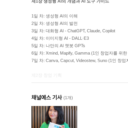
제1장 생성형 AI의 개념과 AI 도구 가이드
1일 차: 생성형 AI의 이해
2일 차: 생성형 AI의 발전
3일 차: 대화형 AI - ChatGPT, Claude, Copilot
4일 차: 이미지형 AI - DALL·E3
5일 차: 나만의 AI 챗봇 GPTs
6일 차: Xmind, Mapify, Gamma (1인 창업자
7일 차: Canva, Capcut, Videostew, Suno 
제2장 창업 기획
8일 차: 창업 아이디어 발굴 및 검증
채널예스 기사
9일 차: 타깃 시장 분석
(1개)
10일 차: 고객 분석
11일 차: 브랜드의 핵심 가치, 미션, 비전
12일 차: 수익화 전략
13일 차: 수익 구조 설계