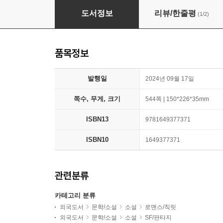
Fourth Wing : Empyrean #1
도서정보
리뷰/한줄평
(1/2)
품목정보
발행일
2024년 09월 17일
쪽수, 무게, 크기
544쪽 | 150*226*35mm
ISBN13
9781649377371
ISBN10
1649377371
관련분류
카테고리 분류
외국도서
문학/소설
소설
로맨스/칙릿
외국도서
문학/소설
소설
SF/판타지