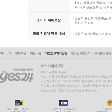
1개의 상품으로 취급 및 판매
우, 세트 상품 전부 및 세트
상품의 불량에 의한 반품, 교
소비자 피해보상
준하여 처리됨
환불 지연에 따른 배상
대금 환불 및 환불 지연에 
회사소개
인재채용
이용약관
개인정보처리방침
청소년보호정책
도서홍보안내
대표 : 김석환, 최세라
주소 : 서울시 영등포구 은행로 11, 5층~6층(여의도동,일신
사업자등록번호 : 229-81-37000 통신판매업신고 : 제 200
이메일 : yes24help@yes24.com 호스팅 서비스사업자 :
Copyright ⓒ YES24 Corp. All Rights Reserved.