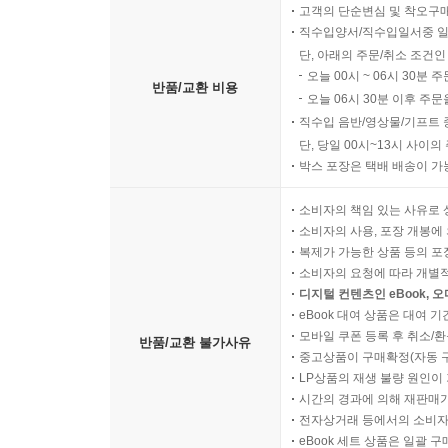
고객의 단순변심 및 착오구
직수입양서/직수입일서중 일
단, 아래의 주문/취소 조건인
오늘 00시 ~ 06시 30분 
반품/교환 비용
오늘 06시 30분 이후 주문
직수입 음반/영상물/기프트 
단, 당일 00시~13시 사이
박스 포장은 택배 배송이 가
소비자의 책임 있는 사유로 
소비자의 사용, 포장 개봉에 
복제가 가능한 상품 등의 포장을 
소비자의 요청에 따라 개별
디지털 컨텐츠인 eBook, 
eBook 대여 상품은 대여 기
모바일 쿠폰 등록 후 취소/환
반품/교환 불가사유
중고상품이 구매확정(자동 
LP상품의 재생 불량 원인이 기
시간의 경과에 의해 재판매가
전자상거래 등에서의 소비자
eBook 세트 상품은 일괄 