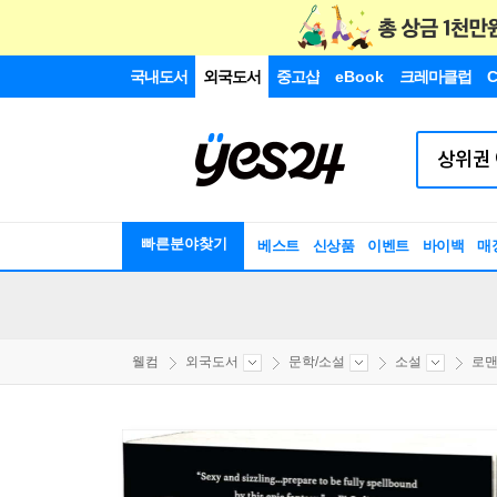
국내도서
외국도서
중고샵
eBook
크레마클럽
C
빠른분야찾기
베스트
신상품
이벤트
바이백
매
웰컴
외국도서
문학/소설
소설
로맨