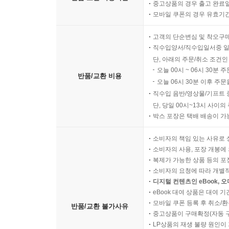
중고상품의 경우 출고 완료일
모바일 쿠폰의 경우 유효기간(
고객의 단순변심 및 착오구
직수입양서/직수입일서중 일
단, 아래의 주문/취소 조건인
오늘 00시 ~ 06시 30분 
반품/교환 비용
오늘 06시 30분 이후 주문
직수입 음반/영상물/기프트 
단, 당일 00시~13시 사이
박스 포장은 택배 배송이 가
소비자의 책임 있는 사유로 
소비자의 사용, 포장 개봉에 
복제가 가능한 상품 등의 포장을 
소비자의 요청에 따라 개별
디지털 컨텐츠인 eBook, 
eBook 대여 상품은 대여 기
모바일 쿠폰 등록 후 취소/환
반품/교환 불가사유
중고상품이 구매확정(자동 
LP상품의 재생 불량 원인이 기