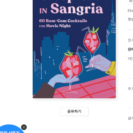
바
Ebu
첫
정
판
Y
추
공유하기
결