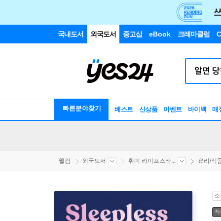
국내도서
외국도서
중고샵
eBook
크레마클럽
C
빠른분야찾기
베스트
신상품
이벤트
바이백
매
웰컴
외국도서
취미 라이프스타...
요리/식
소
직