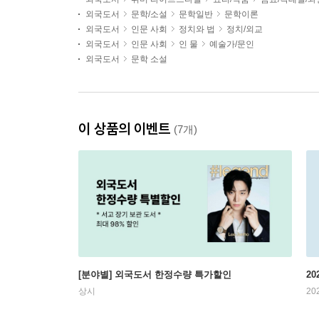
외국도서
문학/소설
문학일반
문학이론
외국도서
인문 사회
정치와 법
정치/외교
외국도서
인문 사회
인 물
예술가/문인
외국도서
문학 소설
이 상품의 이벤트
(7개)
[분야별] 외국도서 한정수량 특가할인
20
상시
20