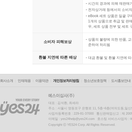
시간의 경과에 의해 재판매가
전자상거래 등에서의 소비자
eBook 세트 상품은 일괄 
1개의 상품으로 취급 및 판매
우, 세트 상품 전부 및 세트
상품의 불량에 의한 반품, 교
소비자 피해보상
준하여 처리됨
환불 지연에 따른 배상
대금 환불 및 환불 지연에 
회사소개
인재채용
이용약관
개인정보처리방침
청소년보호정책
도서홍보안내
대표 : 김석환, 최세라
주소 : 서울시 영등포구 은행로 11, 5층~6층(여의도동,일신
사업자등록번호 : 229-81-37000 통신판매업신고 : 제 200
이메일 : yes24help@yes24.com 호스팅 서비스사업자 :
Copyright ⓒ YES24 Corp. All Rights Reserved.