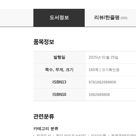
Sleepless in Sangria: 60 Rom-Com Cocktails
도서정보
리뷰/한줄평
(0/0)
품목정보
발행일
2025년 01월 25일
쪽수, 무게, 크기
160쪽 | 크기확인중
ISBN13
9781682689806
ISBN10
1682689808
관련분류
카테고리 분류
외국도서
취미 라이프스타일
요리/식품
음료/칵테일/와