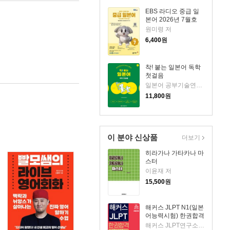
EBS 라디오 중급 일
본어 2026년 7월호
원미령 저
6,400
원
착! 붙는 일본어 독학
첫걸음
일본어 공부기술연구소 저
11,800
원
이 분야 신상품
더보기
히라가나 가타카나 마
스터
이윤재 저
15,500
원
해커스 JLPT N1(일본
어능력시험) 한권합격
해커스 JLPT연구소 저