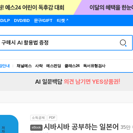
D/LP
DVD/BD
문구
/GIFT
티켓
독서유형검사
장안내
채널예스
사락
예스펀딩
클래스24
RBTI Lab
독서유형검사
AI 일문백답
의견 남기면 YES상품권!
소득공제
PDF
시바시바 공부하는 일본어
35만
eBook