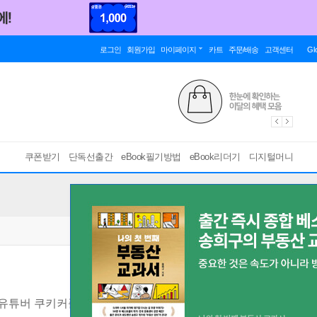
로그인
회원가입
마이페이지
카트
주문/배송
고객센터
Gl
쿠폰받기
단독선출간
eBook필기방법
eBook리더기
디지털머니
 유튜버 쿠키커플의 유쾌한 일본어
[ 스마트한 PDF 필기 기능을 사용