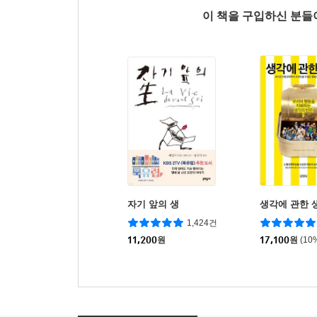
이 책을 구입하신 분
자기 앞의 생
생각에 관한 
1,424건
11,200
원
17,100
원
(10