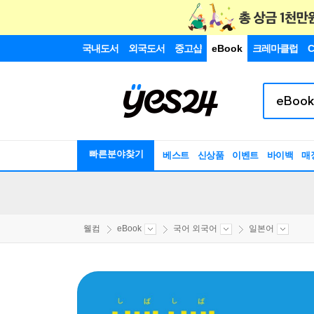
국내도서
외국도서
중고샵
eBook
크레마클럽
C
빠른분야찾기
베스트
신상품
이벤트
바이백
매
웰컴
eBook
국어 외국어
일본어