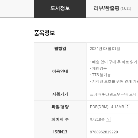
시바시바 공부하는 일본어
도서정보
리뷰/한줄평
(18/11)
품목정보
발행일
2024년 08월 01일
배송 없이 구매 후 바로 읽
제한없음
이용안내
TTS 불가능
저작권 보호를 위해 인쇄 기
지원기기
크레마 /PC(윈도우 - 4K 모
파일/용량
PDF(DRM) | 4.13MB
페이지 수
약 218쪽
ISBN13
9788962819229