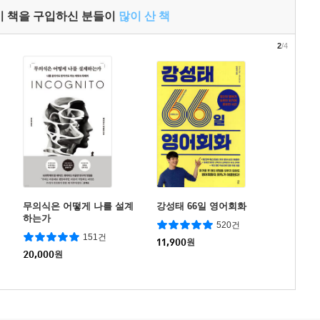
이 책을 구입하신 분들이
많이 산 책
2
/4
무의식은 어떻게 나를 설계
강성태 66일 영어회화
하는가
520건
151건
11,900
원
20,000
원