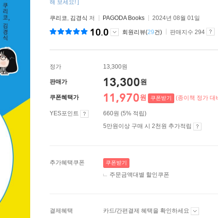
해 보세요! ]
쿠리코
,
김경식
저
PAGODA Books
2024년 08월 01일
10.0
회원리뷰(
29
건)
판매지수 294
정가
13,300원
13,300
원
판매가
11,970
원
쿠폰혜택가
(종이책 정가 대비
쿠폰받기
YES포인트
660원 (5% 적립)
5만원이상 구매 시 2천원 추가적립
추가혜택쿠폰
쿠폰받기
주문금액대별 할인쿠폰
결제혜택
카드/간편결제 혜택을 확인하세요