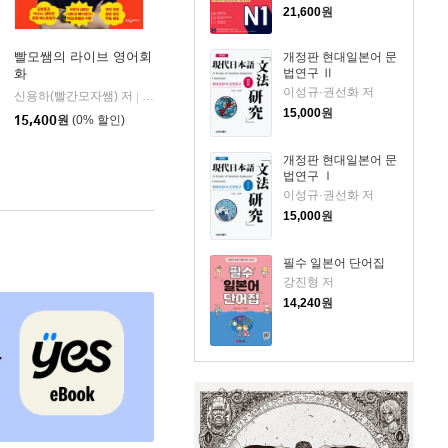
21,600
원
빨모쌤의 라이브 영어회
개정판 현대일본어 문
법연구 Ⅱ
화
이성규·권선화 저
신용하(빨간모자쌤) 저
웅진지식하우스
|
15,000
원
15,400
원
(0% 할인)
개정판 현대일본어 문
법연구 Ⅰ
이성규·권선화 저
15,000
원
필수 일본어 단어집
강진형 저
14,240
원