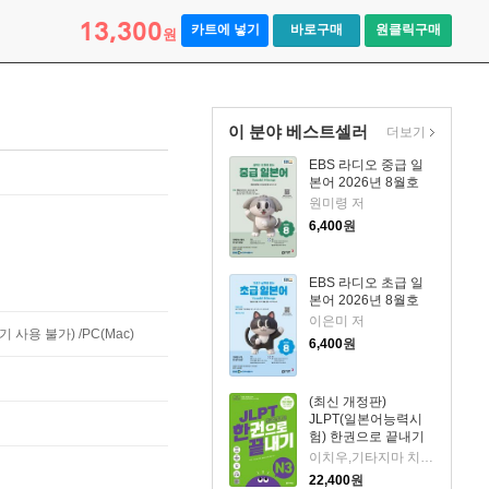
13,300
카트에 넣기
바로구매
원클릭구매
원
이 분야 베스트셀러
더보기
EBS 라디오 중급 일
본어 2026년 8월호
원미령 저
6,400
원
EBS 라디오 초급 일
본어 2026년 8월호
이은미 저
사용 불가) /PC(Mac)
6,400
원
(최신 개정판)
JLPT(일본어능력시
험) 한권으로 끝내기
N3
이치우,기타지마 치즈코,김윤선,도리이 마이코 저
22,400
원