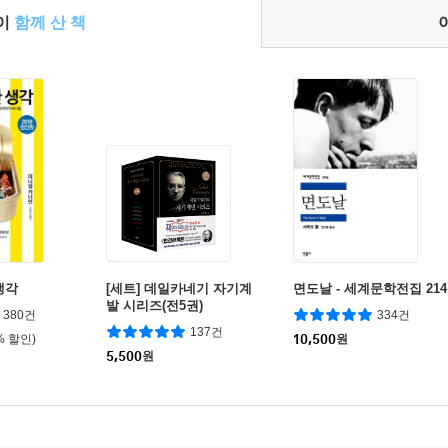
들이
함께 산 책
생각
[세트] 데일카네기 자기계
면도날 - 세계문학전집 214
발 시리즈(전5권)
380건
334건
137건
% 할인)
10,500
원
5,500
원