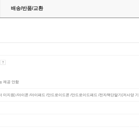
배송/반품/교환
기
능 제공 안함
니터 미지원) /아이폰 /아이패드 /안드로이드폰 /안드로이드패드 /전자책단말기(저사양 기기 