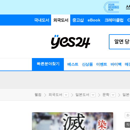
국내도서
외국도서
중고샵
eBook
크레마클럽
C
빠른분야찾기
베스트
신상품
이벤트
바이백
매
웰컴
외국도서
일본도서
문학
일본
소
직