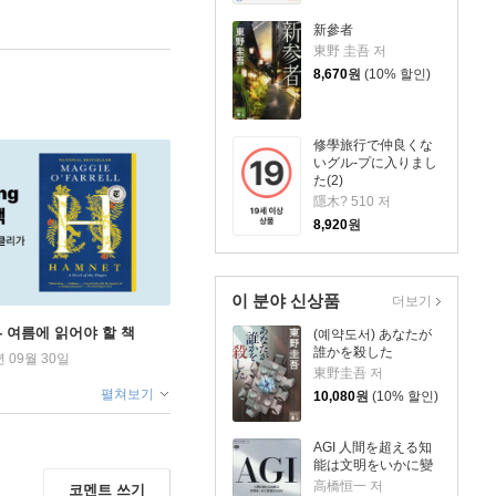
新參者
東野 圭吾 저
8,670
원
(10% 할인)
修學旅行で仲良くな
いグル-プに入りまし
た(2)
隱木? 510 저
8,920
원
이 분야 신상품
더보기
ng - 여름에 읽어야 할 책
(예약도서) あなたが
誰かを殺した
년 09월 30일
東野圭吾 저
펼쳐보기
10,080
원
(10% 할인)
AGI 人間を超える知
能は文明をいかに變
高橋恒一 저
코멘트 쓰기