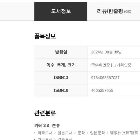
滅茶苦茶
도서정보
리뷰/한줄평
(0/0)
품목정보
발행일
2024년 08월 09일
쪽수, 무게, 크기
쪽수확인중 | 크기확인중
ISBN13
9784065357057
ISBN10
4065357055
관련분류
카테고리 분류
외국도서
일본도서
문학
일본문학
講談社 文庫/新書
외국도서
일본도서