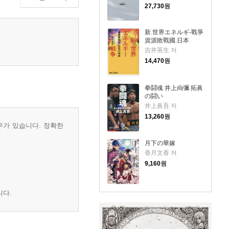
27,730
원
新.世界エネルギ-戰爭
資源敗戰國.日本
吉井英生 저
14,470
원
拳鬪魂 井上尙彌.拓眞
の鬪い
井上眞吾 저
13,260
원
우가 있습니다. 정확한
月下の華嫁
香月文香 저
9,160
원
니다.