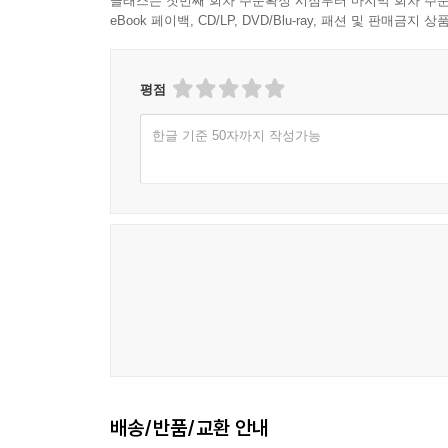
클래스는 첫번째 회차 주문확정 시점부터 마지막 회차 주문
eBook 페이백, CD/LP, DVD/Blu-ray, 패션 및 판매금
평점
한글 기준 50자까지 작성가능
배송/반품/교환 안내