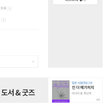
 없음
시
AD