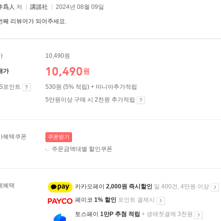
井爲人
저
講談社
2024년 08월 09일
번째 리뷰어가 되어주세요.
가
10,490원
10,490
원
매가
ES포인트
530원 (5% 적립) + 마니아추가적립
5만원이상 구매 시 2천원 추가적립
가혜택쿠폰
쿠폰받기
주문금액대별 할인쿠폰
제혜택
카카오페이
2,000원 즉시할인
일 400건, 4만원 이상
페이코
1% 할인
포인트 결제시
토스페이
1만P 추첨 적립
+ 생애첫결제 3천원