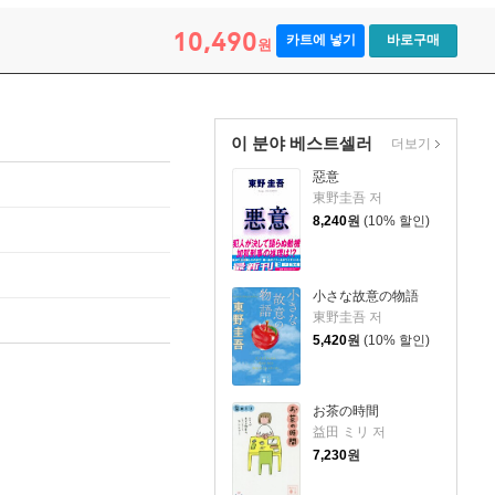
10,490
카트에 넣기
바로구매
원
이 분야 베스트셀러
더보기
惡意
東野圭吾 저
8,240
원
(10% 할인)
小さな故意の物語
東野圭吾 저
5,420
원
(10% 할인)
お茶の時間
益田 ミリ 저
7,230
원