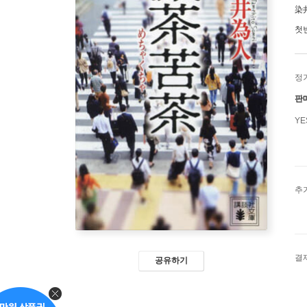
染
첫
정
판
Y
추
결
공유하기