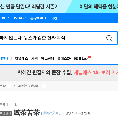
D/LP
DVD/BD
문구
/GIFT
티켓
독서유형검사
RBTI Lab
장안내
채널예스
사락
예스펀딩
클래스24
독서유형검사
박혜진 편집자의 문장 수집,
채널예스 1화 보러 가
문학
講談社 文庫/新...
득공제
수입
滅茶苦茶
[ 講談社文庫 ]
수입일서
바인딩 & 에디션 안내