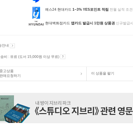
예스24 현대카드
1~3% YES포인트 적립
전월 실적 조건
현대백화점카드
앱카드 발급시 1만원 상품권
신규발급
송안내
송비 : 유료 (도서 15,000원 이상 무료)
중고상품
이 상품을 팔기
판매요청하기