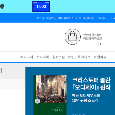
로그인
회원가입
마이페이지
카트
주문/배송
고객센터
Gl
해리포터
캐릭터북
원작소설
어린이특가세트
회원리뷰
기