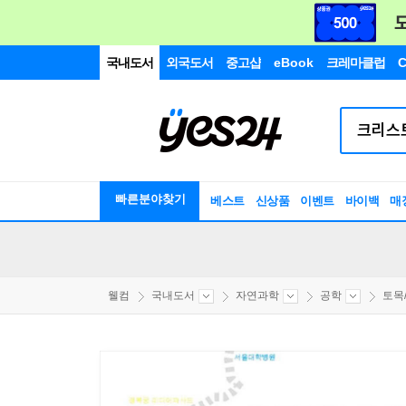
국내도서
외국도서
중고샵
eBook
크레마클럽
C
빠른분야찾기
베스트
신상품
이벤트
바이백
매
웰컴
국내도서
자연과학
공학
토목