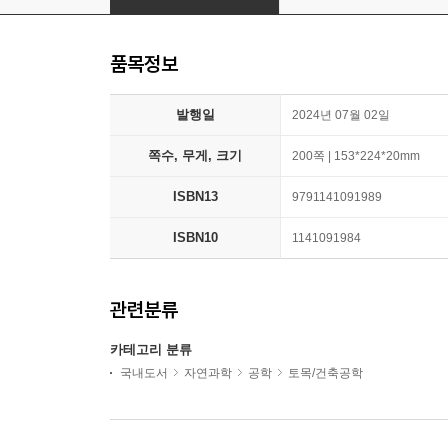
품목정보
발행일
2024년 07월 02일
쪽수, 무게, 크기
200쪽 | 153*224*20mm
ISBN13
9791141091989
ISBN10
1141091984
관련분류
카테고리 분류
국내도서
자연과학
공학
토목/건축공학