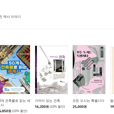
진 역사 이야기
0개 건축물로 읽는 세
가까이 있는 건축
모든 도시는 특별시다
말
계사
16,200
원
(10% 할인)
25,000
원
19
4,850
원
(10% 할인)