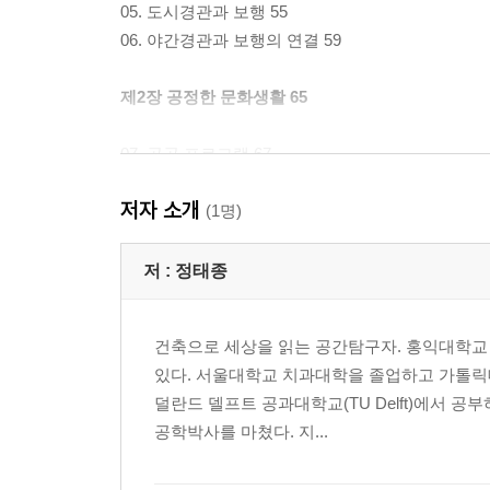
05. 도시경관과 보행 55
06. 야간경관과 보행의 연결 59
제2장 공정한 문화생활 65
07. 공공 프로그램 67
08. 문화공간의 시간적, 공간적 관점 71
저자 소개
09. 문화공간의 사회적 역할 77
(1명)
10. 누구나 누리는 문화 82
11. 도심부 녹지공간 개방 91
저 :
정태종
12. 전시공간의 새로운 사회적 역할_프락(FRAC)10
건축으로 세상을 읽는 공간탐구자. 홍익대학교
제3장 사는 것이 아닌 사는 곳 119
있다. 서울대학교 치과대학을 졸업하고 가톨릭대학
덜란드 델프트 공과대학교(TU Delft)에서 
13. 같이 사는 사회 121
공학박사를 마쳤다. 지...
14. 임대 주거 125
15. 경계 허물기 141