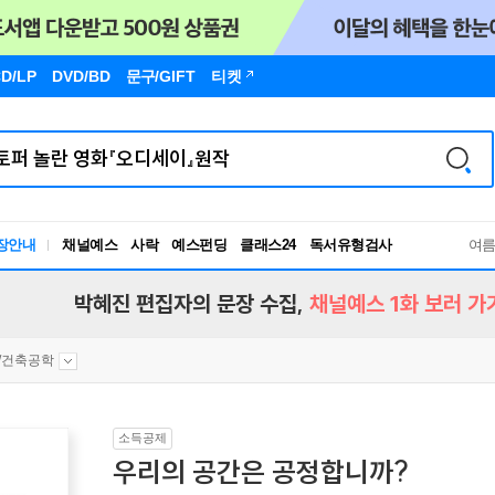
D/LP
DVD/BD
문구
/GIFT
티켓
장안내
채널예스
사락
예스펀딩
클래스24
독서유형검사
여
RBTI Lab
독서유형검사
박혜진 편집자의 문장 수집,
채널예스 1화 보러 가
/건축공학
소득공제
우리의 공간은 공정합니까?