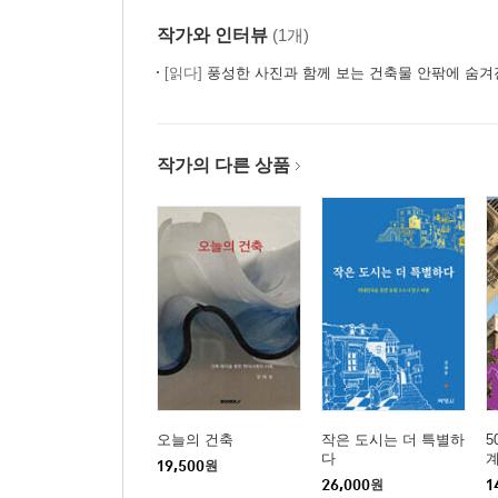
16. 감염병에 따른 주거시설의 건축계획적 변화 148
작가와 인터뷰
(1개)
제4장 건강한 공간 155
[읽다]
풍성한 사진과 함께 보는 건축물 안팎에 숨겨
17. 백 세 사회 157
18. 도심 속 치유환경 164
작가의 다른 상품
19. 문화와 건강 169
20. 건축공간구성을 통한 치유환경 조성 177
에필로그 185
참고문헌 190
오늘의 건축
작은 도시는 더 특별하
5
다
19,500
원
26,000
원
1