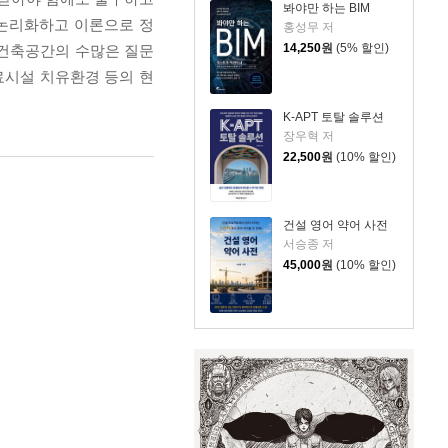
봐야만 하는 BIM
 논리화하고 이론으로 정
홍성무 저
14,250
원
(5% 할인)
 건축공간의 수많은 질문
료시설 치유환경 등의 현
K-APT 토탈 솔루션
장우혁 저
22,500
원
(10% 할인)
건설 영어 약어 사전
서승종 저
45,000
원
(10% 할인)