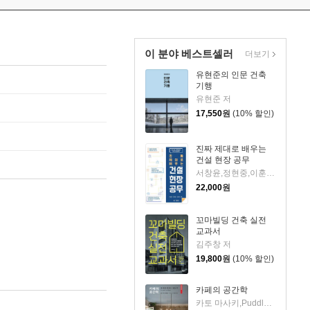
이 분야 베스트셀러
더보기
유현준의 인문 건축
기행
유현준 저
17,550
원
(10% 할인)
진짜 제대로 배우는
건설 현장 공무
서창윤,정현중,이훈욱 공저
22,000
원
꼬마빌딩 건축 실전
교과서
김주창 저
19,800
원
(10% 할인)
카페의 공간학
카토 마사키,Puddle 저/황준 역