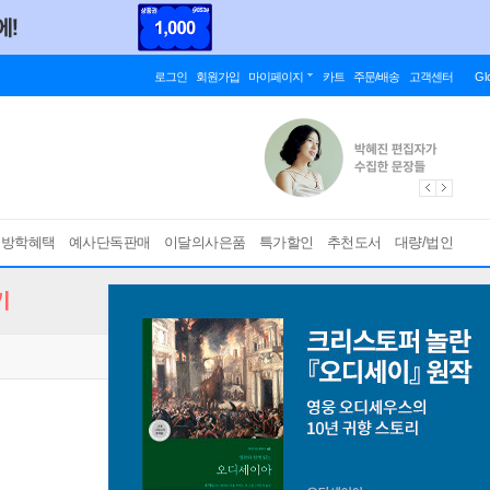
로그인
회원가입
마이페이지
카트
주문/배송
고객센터
Gl
름방학혜택
예사단독판매
이달의사은품
특가할인
추천도서
대량/법인
기