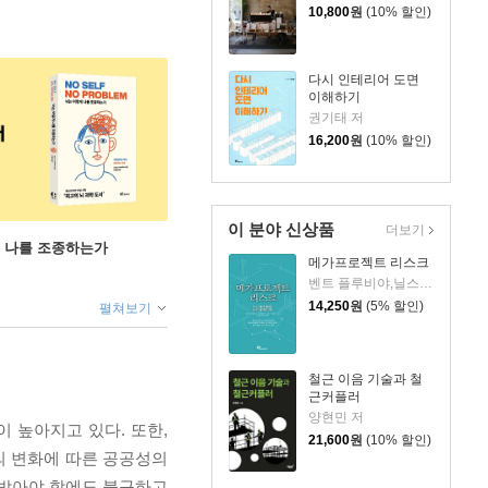
10,800
원
(10% 할인)
다시 인테리어 도면
이해하기
권기태 저
16,200
원
(10% 할인)
이 분야 신상품
더보기
게 나를 조종하는가
메가프로젝트 리스크
벤트 플루비야,닐스 브루젤리우스,베르너 로텐가터 저/이우연,이지은 역
14,250
원
(5% 할인)
펼쳐보기
철근 이음 기술과 철
근커플러
양현민 저
 높아지고 있다. 또한,
21,600
원
(10% 할인)
의 변화에 따른 공공성의
 받아야 함에도 불구하고