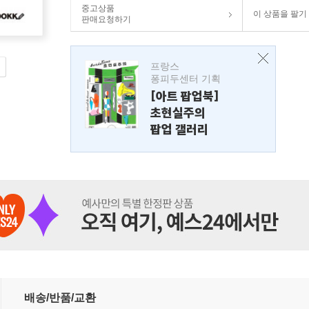
중고상품
이 상품을 팔기
판매요청하기
프랑스
퐁피두센터 기획
[아트 팝업북]
초현실주의
팝업 갤러리
배송/반품/교환