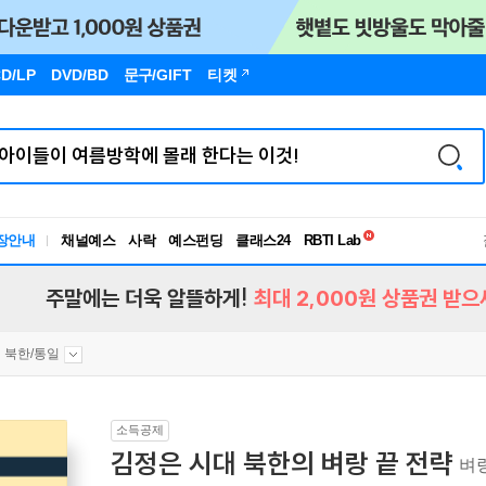
D/LP
DVD/BD
문구
/GIFT
티켓
독서유형검사
RBTI Lab
장안내
채널예스
사락
예스펀딩
클래스24
독서유형검사
주말에는 더욱 알뜰하게!
최대 2,000원 상품권 받으
북한/통일
소득공제
김정은 시대 북한의 벼랑 끝 전략
벼랑