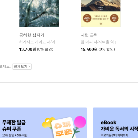
공허한 십자가
내면 근력
히가시노 게이고 저/이선희 역
자음과모음
짐 머피 저/지여울 역
윌북(willboo
|
|
13,700
원
(0% 할인)
15,400
원
(0% 할인)
보세요.
전체보기