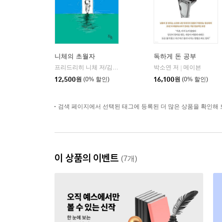
니체의 초월자
독하게 돈 공부
프리드리히 니체 저/김철 편역
히읏
박소연 저
메이븐
|
|
12,500
원
(0% 할인)
16,100
원
(0% 할인)
검색 페이지에서 선택된 태그에 등록된 더 많은 상품을 확인해 
이 상품의 이벤트
(7개)