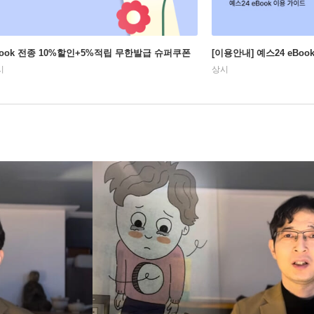
Book 전종 10%할인+5%적립 무한발급 슈퍼쿠폰
[이용안내] 예스24 eBo
시
상시