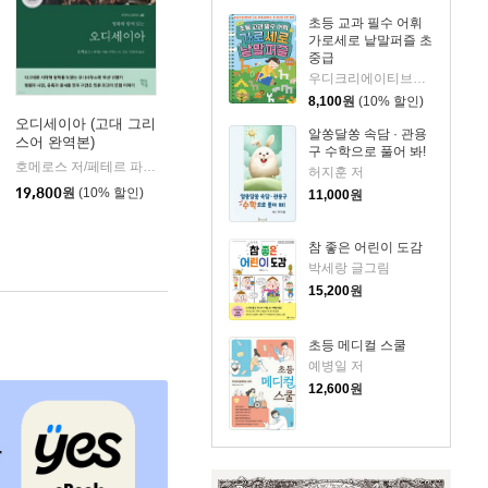
초등 교과 필수 어휘
가로세로 낱말퍼즐 초
중급
우디크리에이티브스 글
8,100
원
(10% 할인)
오디세이아 (고대 그리
알쏭달쏭 속담 · 관용
스어 완역본)
k)
구 수학으로 풀어 봐!
호메로스 저/페테르 파울 루벤스 그림/박문재 역
현대지성
|
허지훈 저
19,800
원
(10% 할인)
11,000
원
참 좋은 어린이 도감
박세랑 글그림
15,200
원
초등 메디컬 스쿨
예병일 저
12,600
원