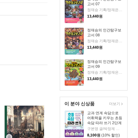
고서 07
정재승 기획/정재은,이고은 글/김현민 그림
13,440
원
정재승의 인간탐구보
고서 08
정재승 기획/정재은,이고은 글/김현민 그림
13,440
원
정재승의 인간탐구보
고서 09
정재승 기획/정재은,이고은 글/김현민 그림
13,440
원
이 분야 신상품
더보기
교과 연계 속담으로
어휘력을 키우는 초등
속담 따라 쓰기 2단계
구본영 글/박정제 그림
8,100
원
(10% 할인)