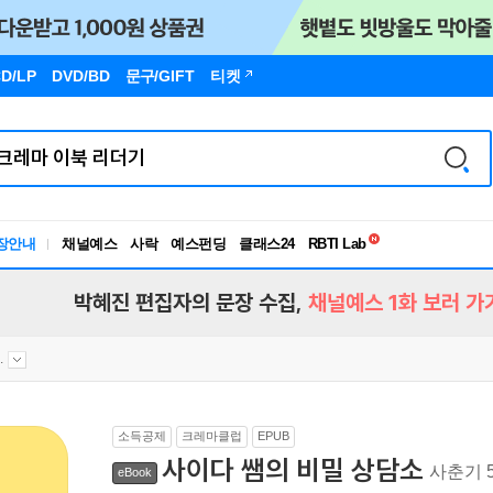
D/LP
DVD/BD
문구
/GIFT
티켓
독서유형검사
RBTI Lab
장안내
채널예스
사락
예스펀딩
클래스24
독서유형검사
박혜진 편집자의 문장 수집,
채널예스 1화 보러 가
.
소득공제
크레마클럽
EPUB
사이다 쌤의 비밀 상담소
사춘기 
eBook