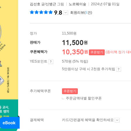
김선호
글/
신병근
그림
노르웨이숲
2024년 07월 01일
9.8
회원리뷰(
8
건)
정가
11,500원
11,500
원
판매가
10,350
원
쿠폰혜택가
(종이책 정가 대비
쿠폰받기
YES포인트
570원 (5% 적립)
5만원이상 구매 시 2천원 추가적립
추가혜택쿠폰
쿠폰받기
주문금액대별 할인쿠폰
결제혜택
카드/간편결제 혜택을 확인하세요