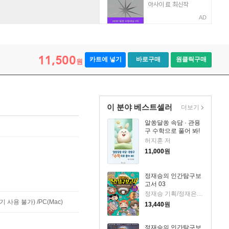
AD
11,500
카트에 넣기
바로구매
원클릭구매
원
이 분야 베스트셀러
더보기
알쏭달쏭 속담 · 관용
구 수학으로 풀어 봐!
허지훈 저
11,000
원
정재승의 인간탐구보
고서 03
정재승 기획/정재은,이고은 글/김현민 그림
사용 불가) /PC(Mac)
13,440
원
정재승의 인간탐구보