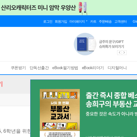
로그인
회원가입
마이페이지
카트
주문/배송
고객센터
Gl
쿠폰받기
단독선출간
eBook필기방법
eBook리더기
디지털머니
기
5, 6학년을 위한
[ EPUB ]