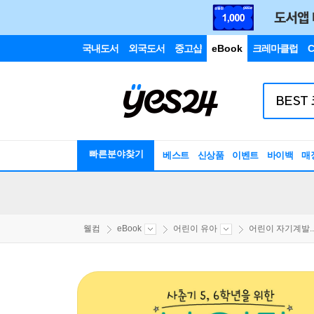
국내도서
외국도서
중고샵
eBook
크레마클럽
C
빠른분야찾기
베스트
신상품
이벤트
바이백
매
웰컴
eBook
어린이 유아
어린이 자기계발..