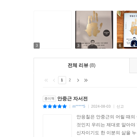
3
3
6
전체 리뷰
(8)
1
2
안중근 자서전
종이책
m*****5
2024-08-03
신고
|
|
|
안응칠은 안중근의 어릴 때의 
것인지 우리는 제대로 알아야 
신자이기도 한 이분의 삶을 누구