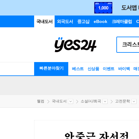
국내도서
외국도서
중고샵
eBook
크레마클럽
C
빠른분야찾기
베스트
신상품
이벤트
바이백
매
웰컴
국내도서
소설/시/희곡
고전문학