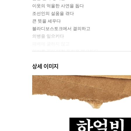
이웃의 억울한 사연을 돕다
조선인의 설움을 겪다
큰 뜻을 세우다
블라디보스토크에서 결의하고
의병을 일으키다
패배에 굴하지 않고
약지를 끊어 대한 독립을 맹세하다
이토 히로부미를 쏘다
상세 이미지
뤼순 감옥으로
일제의 억지 재판을 받고
영웅의 마지막 순간
동양평화론
안중근 연보