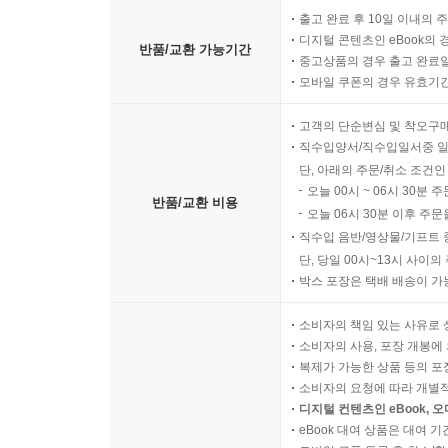
출고 완료 후 10일 이내의 
디지털 콘텐츠인 eBook의 
반품/교환 가능기간
중고상품의 경우 출고 완료일
모바일 쿠폰의 경우 유효기간(
고객의 단순변심 및 착오구
직수입양서/직수입일서중 일
단, 아래의 주문/취소 조건인
오늘 00시 ~ 06시 30분 
반품/교환 비용
오늘 06시 30분 이후 주문
직수입 음반/영상물/기프트 
단, 당일 00시~13시 사이
박스 포장은 택배 배송이 가
소비자의 책임 있는 사유로 
소비자의 사용, 포장 개봉에 
복제가 가능한 상품 등의 포장을 
소비자의 요청에 따라 개별
디지털 컨텐츠인 eBook, 
eBook 대여 상품은 대여 기