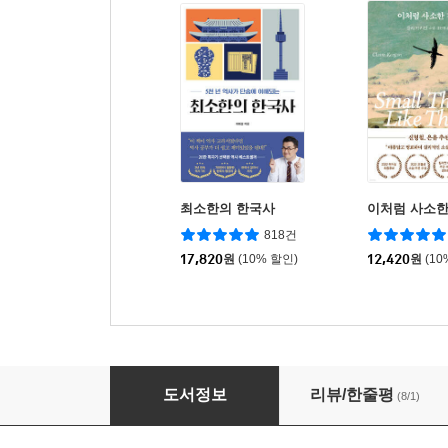
최소한의 한국사
이처럼 사소한
818건
17,820
원
(10% 할인)
12,420
원
(10
안중근 자서전
도서정보
리뷰/한줄평
(8/1)