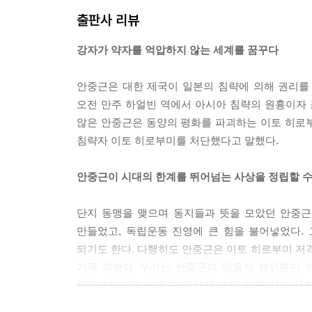
출판사 리뷰
강자가 약자를 억압하지 않는 세계를 꿈꾸다
안중근은 대한 제국이 일본의 침략에 의해 권리를 하
오전 만주 하얼빈 역에서 아시아 침략의 원흉이자
않은 안중근은 동양의 평화를 파괴하는 이토 히로
침략자 이토 히로부미를 처단했다고 말했다.
안중근이 시대의 한계를 뛰어넘는 사상을 정립할 수
단지 동맹을 맺으며 동지들과 뜻을 모았던 안중근
만들었고, 독립운동 진영에 큰 힘을 불어넣었다.
되기도 한다. 다행히도 안중근은 이토 히로부미 저
기록 덕분에 우리는 안중군의 영웅적 행위뿐만 
안중근의 어린 시절부터 성장 과정, 이토 저격 사
기술한 〈동양평화론〉을 〈안응칠 역사〉와 함께 담