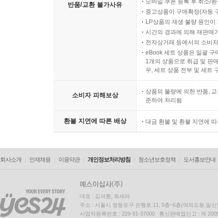
모바일 쿠폰 등록 후 취소/환
반품/교환 불가사유
중고상품이 구매확정(자동 
LP상품의 재생 불량 원인이 기
시간의 경과에 의해 재판매가
전자상거래 등에서의 소비자
eBook 세트 상품은 일괄 
1개의 상품으로 취급 및 판매
우, 세트 상품 전부 및 세트
상품의 불량에 의한 반품, 교
소비자 피해보상
준하여 처리됨
환불 지연에 따른 배상
대금 환불 및 환불 지연에 
회사소개
인재채용
이용약관
개인정보처리방침
청소년보호정책
도서홍보안내
대표 : 김석환, 최세라
주소 : 서울시 영등포구 은행로 11, 5층~6층(여의도동,일신
사업자등록번호 : 229-81-37000 통신판매업신고 : 제 200