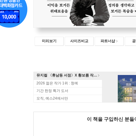
미리보기
사이즈비교
파트너샵
공
뮤지컬 〈휴남동 서점〉X 황보름 작가 북토크
2026 젊은 작가 1위 : 청예
기간 한정 특가 도서
오직, 예스24에서만
이 책을 구입하신 분