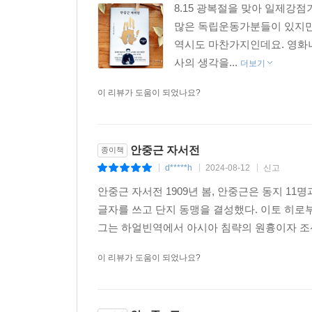
8.15 광복절을 맞아 일제강
많은 독립운동가분들이 있지만
역시도 마찬가지인데요. 영화나
사의 생각을...
더보기
이 리뷰가 도움이 되었나요?
안중근 자서전
종이책
d*****h
2024-08-12
신고
|
|
|
안중근 자서전 1909년 봄, 안중근은 동지 1
글자를 쓰고 단지 동맹을 결성했다. 이토 히로부
그는 하얼빈역에서 아시아 침략의 원흉이자 조선
이 리뷰가 도움이 되었나요?