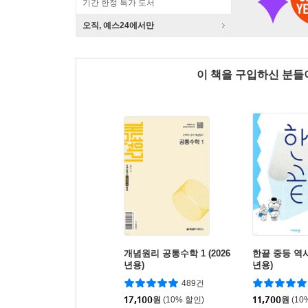
기간 한정 특가 도서
오직, 예스24에서만
이 책을 구입하신 분
개념원리 공통수학 1 (2026
한끝 중등 역사 2
년용)
년용)
489건
17,100
원
(10% 할인)
11,700
원
(10