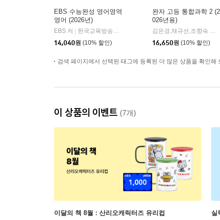
EBS 수능완성 영어영역
완자 고등 통합과학 2 (2
영어 (2026년)
026년용)
EBS 저
한국교육방송공사
김은경,채규선,조향숙 등저
|
14,040
원
(10% 할인)
16,650
원
(10% 할인)
검색 페이지에서 선택된 태그에 등록된 더 많은 상품을 확인해 
이 상품의 이벤트
(7개)
이달의 책 8월 : 산리오캐릭터즈 유리컵
실