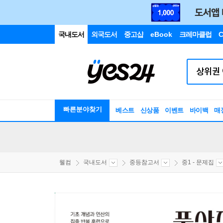
국내도서
외국도서
중고샵
eBook
크레마클럽
C
빠른분야찾기
베스트
신상품
이벤트
바이백
매
웰컴
국내도서
중등참고서
중1 - 문제집