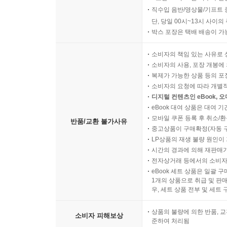
직수입 음반/영상물/기프트 
단, 당일 00시~13시 사이
박스 포장은 택배 배송이 가
소비자의 책임 있는 사유로 
소비자의 사용, 포장 개봉에 
복제가 가능한 상품 등의 포장을 
소비자의 요청에 따라 개별
디지털 컨텐츠인 eBook, 
eBook 대여 상품은 대여 기
모바일 쿠폰 등록 후 취소/환
반품/교환 불가사유
중고상품이 구매확정(자동 
LP상품의 재생 불량 원인이 기
시간의 경과에 의해 재판매가
전자상거래 등에서의 소비자
eBook 세트 상품은 일괄 
1개의 상품으로 취급 및 판매
우, 세트 상품 전부 및 세트
상품의 불량에 의한 반품, 교
소비자 피해보상
준하여 처리됨