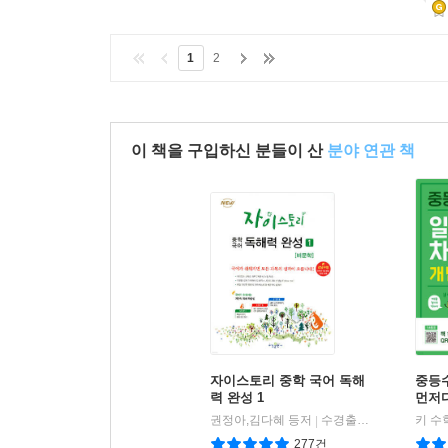
1
2
이 책을 구입하신 분들이 산
분야 연관 책
자이스토리 중학 국어 독해
중등
력 완성 1
먼저다
권정아,김다혜 등저
수경출판사
키 수
|
277건