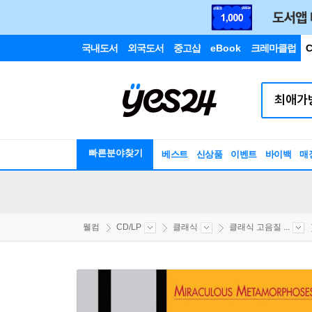
국내도서
외국도서
중고샵
eBook
크레마클럽
C
빠른분야찾기
베스트
신상품
이벤트
바이백
매
웰컴
CD/LP
클래식
클래식 고음질 ...