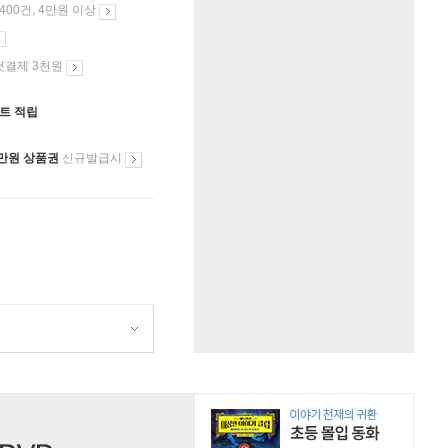
 400건, 4만원 이상
첫결제 3천원
인트 적립
만원 상품권
신규발급시