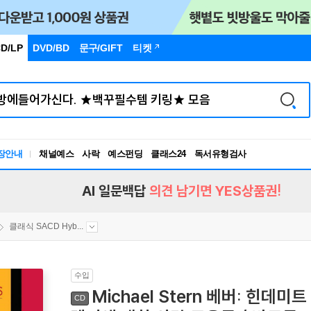
D/LP
DVD/BD
문구
/GIFT
티켓
장안내
채널예스
사락
예스펀딩
클래스24
독서유형검사
RBTI Lab
독서유형검사
AI 일문백답
의견 남기면 YES상품권!
클래식 SACD Hyb...
수입
Michael Stern 베버: 힌데
CD