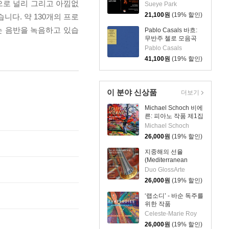
으로 널리 그리고 아낌없
우스: 바이올린과 관
Sueye Park
현악을 위한 작품들
21,100
원
(19% 할인)
니다. 약 130개의 프로
(Goldmark &
Sibelius: Works For
는 음반을 녹음하고 있습
Pablo Casals 바흐:
Violin And Orchestra)
무반주 첼로 모음곡
[SACD Hybrid]
(Bach: Cello Suites)
Pablo Casals
[SACD Hybrid]
41,100
원
(19% 할인)
이 분야 신상품
더보기
Michael Schoch 비에
른: 피아노 작품 제1집
(Vierne: Piano Works
Michael Schoch
Vol. 1) [SACD
26,000
원
(19% 할인)
Hybrid]
지중해의 선율
(Mediterranean
Melodies) [SACD
Duo GlossArte
Hybrid]
26,000
원
(19% 할인)
‘랩소디’ - 바순 독주를
위한 작품
(Rhapsodies: Works
Celeste-Marie Roy
for Bassoon solo)
26,000
원
(19% 할인)
[SACD Hybrid]