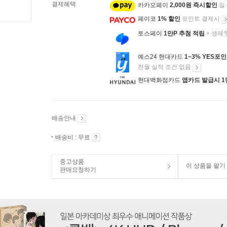
결제혜택
카카오페이
2,000원 즉시할인
일
페이코
1% 할인
포인트 결제시
토스페이
1만P 추첨 적립
+ 생애
예스24 현대카드
1~3% YES포
전월 실적 조건 없음
현대백화점카드
앱카드 발급시 1
배송안내
배송비 : 무료
중고상품
이 상품을 팔기
판매요청하기