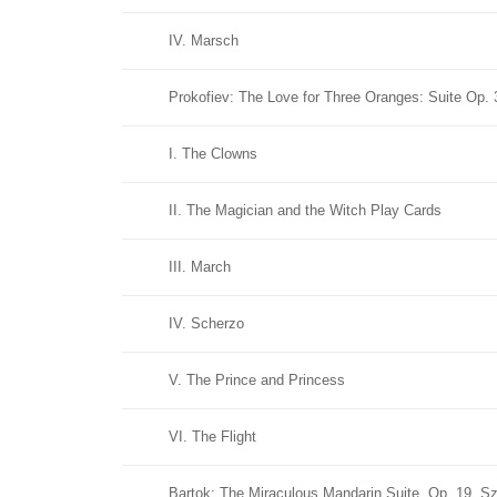
IV. Marsch
Prokofiev: The Love for Three Oranges: Suite Op. 
I. The Clowns
II. The Magician and the Witch Play Cards
III. March
IV. Scherzo
V. The Prince and Princess
VI. The Flight
Bartok: The Miraculous Mandarin Suite, Op. 19, Sz