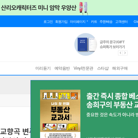
로그인
회원가입
마이페이지
카트
주문/배송
고객센터
Gl
미리듣기
예약음반
Vinyl전문관
스타샵
해외구매
미트 교향곡 변주곡 / 프로코피예프: 세 개의 오