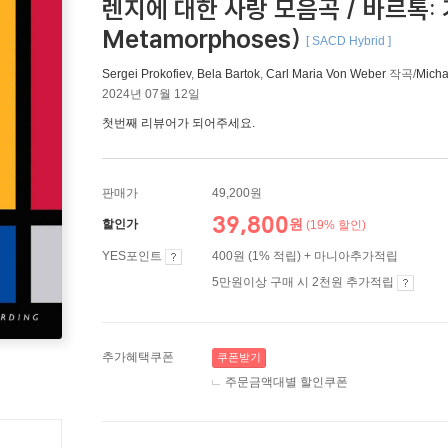
렌지에 대한 사랑 모음곡 / 바르톡: 
Metamorphoses)
[ SACD Hybrid ]
Sergei Prokofiev
,
Bela Bartok
,
Carl Maria Von Weber
작곡/
Micha
2024년 07월 12일
첫번째 리뷰어가 되어주세요.
판매가
49,200원
39,800
원
할인가
(19% 할인)
YES포인트
400원 (1% 적립) + 마니아추가적립
5만원이상 구매 시 2천원 추가적립
추가혜택쿠폰
쿠폰받기
주문금액대별 할인쿠폰