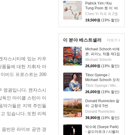
Patrick Yim / Kiu
Tung Poon 첸 이: 바
이올린, 비올라, 피아
Chen Yi 작곡 외 2명
노 작품집 (Chen Yi:
19,500
원
(19% 할인)
Works For Violin,
Viola And Piano)
이 분야 베스트셀러
더보기
Michael Schoch 비에
른: 피아노 작품 제1집
 캔자스시티에 있는 카우
(Vierne: Piano Works
Michael Schoch
Vol. 1) [SACD
작품들에 대한 지휘자 마
26,000
원
(19% 할인)
Hybrid]
이비드 프로스트는 200
Tibor Gyenge /
Michael Schoch 모차
르트: 바이올린 소나
Tibor Gyenge / Michael Schoch
우 영광입니다. 캔자스시
타집 (Mozart: Violin
26,000
원
(19% 할인)
Sonatas) [SACD
감독인 마이클 스턴이 이
Hybrid]
Donald Runnicles 말
 음악가들은 지역 주민들
러: 교향곡 5번
(Mahler: Symphony
Donald Runnicles
이고 있습니다. 또한 리릭
No. 5) [SACD Hybrid]
39,900
원
(19% 할인)
박수예 (Sueye Park)
 음반은 라이브 공연 경
- 골드마르크 / 시벨리