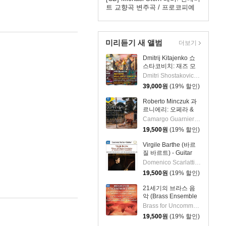
트 교향곡 변주곡 / 프로코피예
프: 세 개의 오렌지에 대한 사랑
모음곡 / 바르톡: 기적의 만다린
모음곡 (Miraculous
Metamorphoses)
미리듣기 새 앨범
더보기
Dmitrij Kitajenko 쇼
스타코비치: 재즈 모
음곡, 발레 모음곡, 협
Dmitri Shostakovich 작곡 외 6명
주곡들
39,000
원
(19% 할인)
(Shostakovich: Jazz
Suite; Ballet Suites;
Roberto Minczuk 과
Concertos)
르니에리: 오페라 &
관현악 작품집
Camargo Guarnieri 작곡 외 2명
(Guarnieri: Pedro
19,500
원
(19% 할인)
Malazarte)
Virgile Barthe (바르
질 바르트) - Guitar
Recital (기타 리사이
Domenico Scarlatti 작곡 외 5명
틀)
19,500
원
(19% 할인)
21세기의 브라스 음
악 (Brass Ensemble
Music - 21st Century)
Brass for Uncommon Times 실내악
19,500
원
(19% 할인)