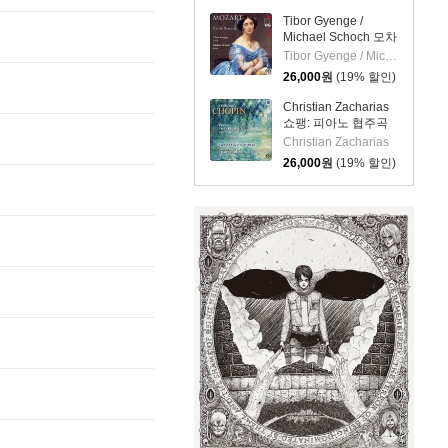
Tibor Gyenge /
Michael Schoch 모차
르트: 바이올린 소나
Tibor Gyenge / Michael Schoch
타집 (Mozart: Violin
26,000
원
(19% 할인)
Sonatas) [SACD
Hybrid]
Christian Zacharias
쇼팽: 피아노 협주곡
제1~2번 (Chopin:
Christian Zacharias
Complete Piano
26,000
원
(19% 할인)
Concertos) [SACD
Hybrid]