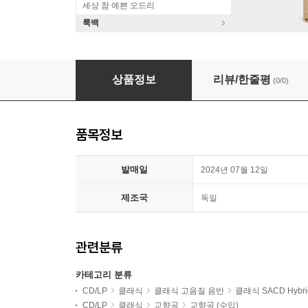
세상 참 예쁜 오드리
룩백
Michael Stern 베버: 힌데미트 교향곡 변주곡 
상품정보
리뷰/한줄평
(0/0)
품목정보
발매일
2024년 07월 12일
제조국
독일
관련분류
카테고리 분류
CD/LP
클래식
클래식 고음질 음반
클래식 SACD Hybri
CD/LP
클래식
교향곡
교향곡 (수입)