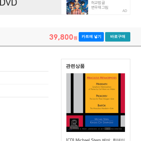
AD
린 모음곡 (Miraculous Metamorphoses)
39,800
카트에 넣기
바로구매
원
관련상품
[CD] Michael Stern 베버: 힌데미