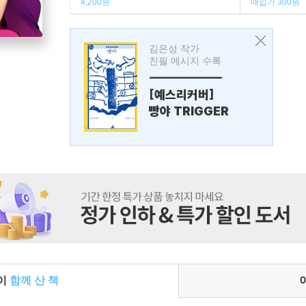
4,200원
매입가 300원
김은성 작가
친필 메시지 수록
---------------
[예스리커버]
빵야 TRIGGER
들이
함께 산 책