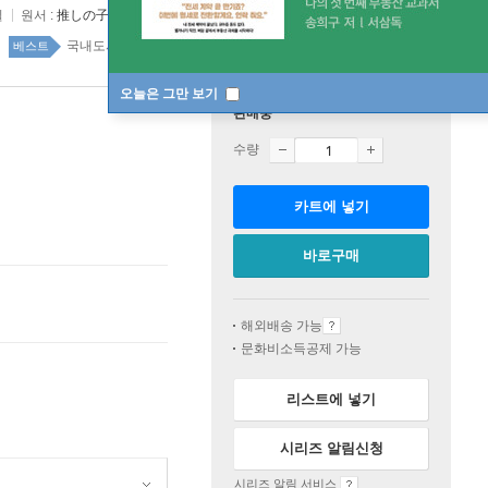
일
원서 :
推しの子 13
국내도서 top100 4주
베스트
오늘은 그만 보기
판매중
수량
카트에 넣기
바로구매
해외배송 가능
문화비소득공제 가능
리스트에 넣기
시리즈 알림신청
시리즈 알림 서비스