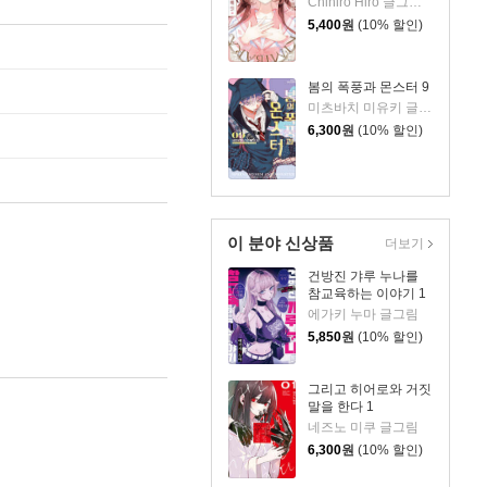
Chihiro Hiro 글그림/이소연 역
5,400
원
(10% 할인)
봄의 폭풍과 몬스터 9
미츠바치 미유키 글그림
6,300
원
(10% 할인)
이 분야 신상품
더보기
건방진 갸루 누나를
참교육하는 이야기 1
에가키 누마 글그림
5,850
원
(10% 할인)
그리고 히어로와 거짓
말을 한다 1
네즈노 미쿠 글그림
6,300
원
(10% 할인)