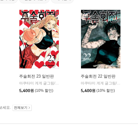
주술회전 23 일반판
주술회전 22 일반판
)
서울미디어코믹스(서울문화사)
아쿠타미 게게 글그림/이정운 역
서울미디어코믹스(서울문화사)
아쿠타미 게게 글그림/이정운 역
|
|
|
5,400
원
(10% 할인)
5,400
원
(10% 할인)
보세요.
전체보기