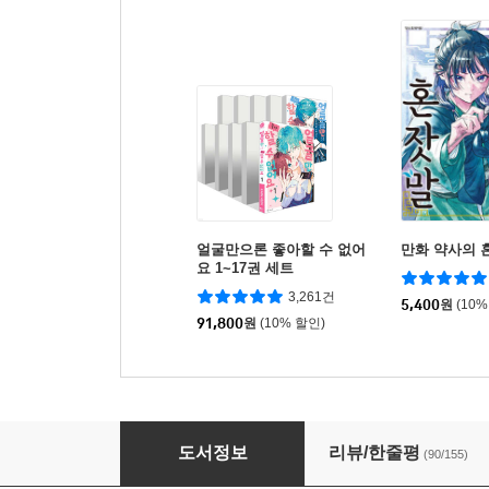
얼굴만으론 좋아할 수 없어
만화 약사의 혼
요 1~17권 세트
3,261건
5,400
원
(10%
91,800
원
(10% 할인)
최애의 아이 13
도서정보
리뷰/한줄평
(90/155)