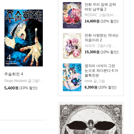
만화 우리 집에 갇혀
버린 남주들 2
ROSAC 그림/초바 글/김지아 원저
14,400
원
(10% 할인)
만화 사랑받는 막내는
처음이라 2
와와치 그림/나정 글/미래나비 원저
15,300
원
(10% 할인)
옆자리 녀석이 그런
눈으로 쳐다본다 4 더
주술회전 4
블특전판
서울미디어코믹스(서울문화사)
Gege Akutami 글그림/이정운 역
서울미디어코믹스(서울문화사)
mmk 글,그림
|
6,300
원
(10% 할인)
5,400
원
(10% 할인)