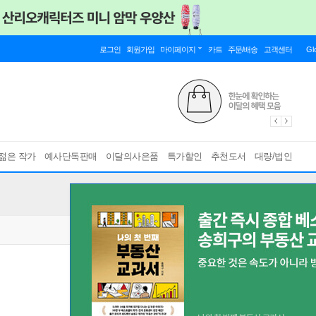
로그인
회원가입
마이페이지
카트
주문/배송
고객센터
Gl
젊은 작가
예사단독판매
이달의사은품
특가할인
추천도서
대량/법인