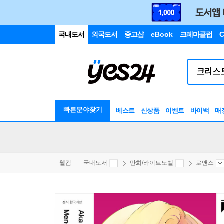
국내도서
외국도서
중고샵
eBook
크레마클럽
C
빠른분야찾기
베스트
신상품
이벤트
바이백
매
웰컴
국내도서
만화/라이트노벨
로맨스