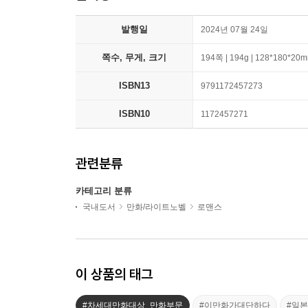
발행일
2024년 07월 24일
쪽수, 무게, 크기
194쪽 | 194g | 128*180*20
ISBN13
9791172457273
ISBN10
1172457271
관련분류
카테고리 분류
국내도서
만화/라이트노벨
로맨스
이 상품의 태그
#차세대만화대상_만화부문
#이만화가대단하다
#일