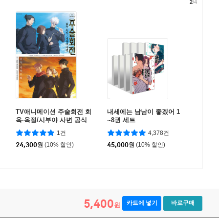
2
/4
TV애니메이션 주술회전 회
내세에는 남남이 좋겠어 1
옥·옥절/시부야 사변 공식
~8권 세트
가이드북
1건
4,378건
24,300
원
(10% 할인)
45,000
원
(10% 할인)
5,400
카트에 넣기
바로구매
원