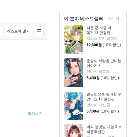
이 분야 베스트셀러
더보기
타몬 군 지금 어느
매
리스트에 넣기
쪽?! 13 한정판
시와스 유키 글그림
12,600
원
(10% 할인)
운명의 사람을 만나는
이야기 8
아나신 글그림
5,400
원
(10% 할인)
얼굴만으론 좋아할 수
없어요 17 일반판
안자이 카린 글,그림/이소연 역
5,400
원
(10% 할인)
펼쳐보기
너와 장밋빛 매일 3 트
리플특전판