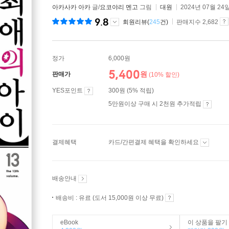
아카사카 아카
글/
요코야리 멘고
그림
대원
2024년 07월 24
9.8
회원리뷰(
245
건)
판매지수 2,682
정가
6,000원
5,400
원
판매가
(10% 할인)
YES포인트
300원 (5% 적립)
5만원이상 구매 시 2천원 추가적립
결제혜택
카드/간편결제 혜택을 확인하세요
배송안내
배송비 : 유료 (도서 15,000원 이상 무료)
eBook
이 상품을 팔기