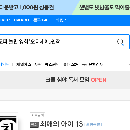
D/LP
DVD/BD
문구
/GIFT
티켓
장안내
채널예스
사락
예스펀딩
클래스24
독서유형검사
RBTI Lab
독서유형검사
크클 심야 독서 모임
OPEN
소득공제
최애의 아이 13
[ 초판종료 ]
만화