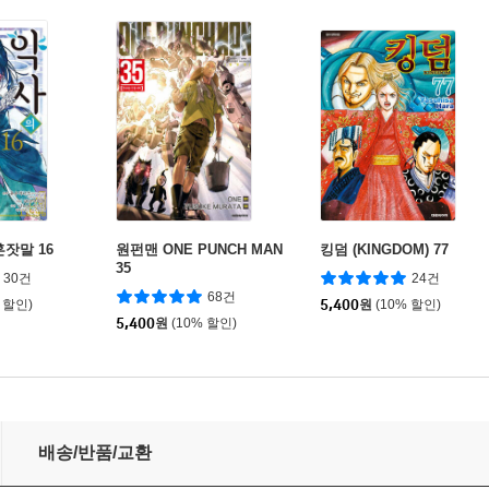
잣말 16
원펀맨 ONE PUNCH MAN
킹덤 (KINGDOM) 77
35
30건
24건
68건
 할인)
5,400
원
(10% 할인)
5,400
원
(10% 할인)
배송/반품/교환