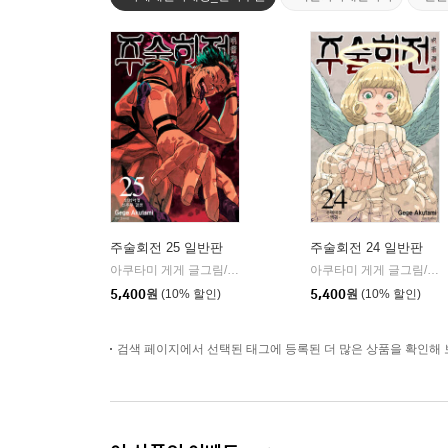
주술회전 25 일반판
주술회전 24 일반판
아쿠타미 게게 글그림/이정운 역
서울미디어코믹스(서울문화사
아쿠타미 게게 글그림/이정운 역
|
5,400
원
(10% 할인)
5,400
원
(10% 할인)
검색 페이지에서 선택된 태그에 등록된 더 많은 상품을 확인해 