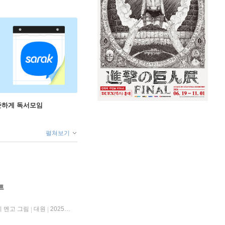
꾸준하게 독서모임
펼쳐보기
트
 멘고 그림
대원
2025년 05월 30일
|
|