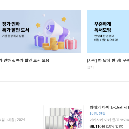
가 인하 & 특가 할인 도서 모음
[사락] 한 달에 한 권! 
시
상시
최애의 아이 1~16권 세
16권, 완결
그림
대원
2024년 09월 30일
아카사카 아카 글/요코야리
|
|
88,110
원
(10% 할인)