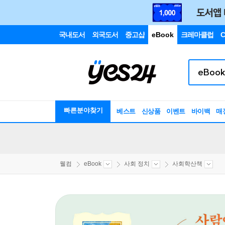
국내도서
외국도서
중고샵
eBook
크레마클럽
C
빠른분야찾기
베스트
신상품
이벤트
바이백
매
웰컴
eBook
사회 정치
사회학산책