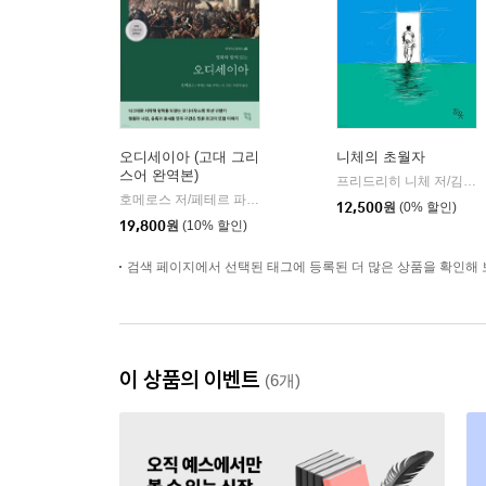
오디세이아 (고대 그리
니체의 초월자
스어 완역본)
프리드리히 니체 저/김철 편역
호메로스 저/페테르 파울 루벤스 그림/박문재 역
현대지성
|
12,500
원
(0% 할인)
19,800
원
(10% 할인)
검색 페이지에서 선택된 태그에 등록된 더 많은 상품을 확인해 
이 상품의 이벤트
(6개)