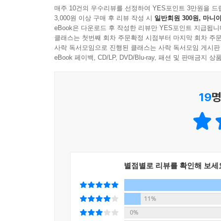
읽어냄으로써 우리가 이 사회에서 존중받고 보호
매주 10건의 우수리뷰를 선정하여 YES포인트 3만원을 드
3,000원 이상 구매 후 리뷰 작성 시
일반회원 300원, 마니아
존중하는 데 큰 영향을 미친 문서 〈세계인권선언〉
eBook은 다운로드 후 작성한 리뷰만 YES포인트 지급됩니
클래스는 첫번째 회차 주문확정 시점부터 마지막 회차 주문
《사람이 사는 미술관》은 인권의 주요 개념을 ‘여성’ 
사락 독서모임으로 진행된 클래스는 사락 독서모임 게시판
아동, 장애인, 난민, 인종, 집단 학살, 체벌, 기후
eBook 페이백, CD/LP, DVD/Blu-ray, 패션 및 판매금
유리 천장이 건재한 세상에서 여성이 얼마나 큰 어
차별은 어떻게 혐오로 발전하며 그 혐오가 어떠한
19
명
존엄함은 존중받아야 하는지 등을 명화와 함께 
장면들이며 시대적인 배경, 사건, 인물에 얽힌 
각각의 원고 말미에 ‘궁금해요’ 코너를 마련해 
인문학적 사고를 돕는다.
저자 박민경은 “예전에는 미학의 측면에서 그림을
별점별로 리뷰를 확인해 보세
말한다. 그래서 인간의 권리를 생각하게 만든 세계
그림에 조예가 깊은 것도, 인권을 학문적으로 연
들어왔기에 가능한 일이었을 것이다. 무엇보다 이 
11%
문화적 권리 등을 세계적인 명화와 실례를 통해 강의
0%