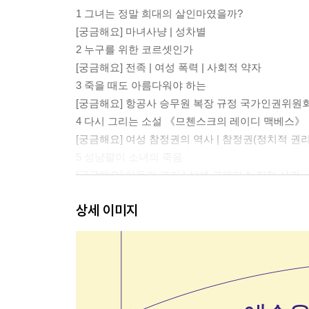
1 그녀는 정말 희대의 살인마였을까?
[궁금해요] 마녀사냥 | 성차별
2 누구를 위한 코르셋인가
[궁금해요] 전족 | 여성 폭력 | 사회적 약자
3 죽을 때도 아름다워야 하는
[궁금해요] 항공사 승무원 복장 규정 국가인권위원회
4 다시 그리는 소설 《므첸스크의 레이디 맥베스》
[궁금해요] 여성 참정권의 역사 | 참정권(정치적 권리
5 성냥팔이 소녀의 죽음
[궁금해요] 아동의 권리 | 살색 크레파스 진정 사건
6 유리 천장을 깨뜨려라
상세 이미지
[궁금해요] 루스 베이더 긴즈버그 | 유리 천장
제2부 노동
1 그는 휴가 중이야
[궁금해요] 〈동아일보〉 백지 사태 | 휴식권