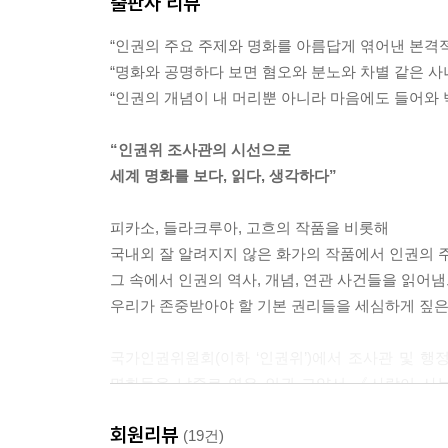
출판사 리뷰
“인권의 주요 주제와 명화를 아름답게 엮어낸 본격적
“명화와 공명하다 보면 혐오와 분노와 차별 같은 사
“인권의 개념이 내 머리뿐 아니라 마음에도 들어와 박
“인권위 조사관의 시선으로
세계 명화를 보다, 읽다, 생각하다”
피카소, 들라크루아, 고흐의 작품을 비롯해
국내외 잘 알려지지 않은 화가의 작품에서 인권의 
그 속에서 인권의 역사, 개념, 연관 사건들을 읽어
우리가 존중받아야 할 기본 권리들을 세심하게 짚은
국가인권위원회(이하 ‘인권위’)에서 조사관 및 행
명화들을 날줄로 엮은 인권 교양서 《사람이 사는
‘인간의 기본 권리’를 ‘그림’이라는 매개로 쉽고 
회원리뷰
고흐의 작품을 비롯해 국내외 잘 알려지지 않은 화가
(19건)