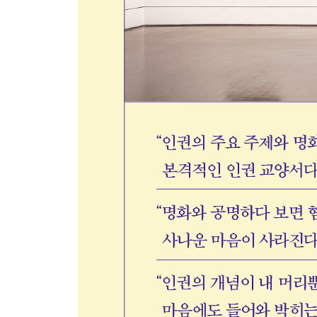
3 예수님도 난민이었습니다
[궁금해요] 유엔난민기구 | 난민
4 차별이 사라지는 시간
[궁금해요] 흑인 저항 운동 주요 사건 | 인종차별
5 다름이 서로 인사하고 마주하는 세상
[궁금해요] 로힝야족 학살 | 관동 대학살 | 평양 화교
6 눈에 보이지 않는 차별의 선
[궁금해요] 프랑스 대혁명 | 갑오개혁 | 인간의 존엄
제4부 국가
1 마약중독자가 생사여탈을 쥐고 있었다
[궁금해요] 제주 4·3 사건 | 사상 전향 제도
2 아름답고 찬란한 역사만 반복되는 것은 아니다
[궁금해요] 스페인 내전
3 국가가 구조해야 할 의무에 대하여
[궁금해요] 재난 참사와 안전권 | 생명권