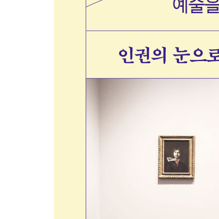
2 인권의 역사, 투쟁의 역사
[궁금해요] 전태일과 〈근로기준법〉 | 노동3권
3 라면 같은 젊음은 그만
[궁금해요] 서울 구의역 스크린도어 사고와 태안화력
4 마석에서 만나는 대한민국
[궁금해요] 독일 파견 광부와 간호사 | 산업재해
5 여성 노동을 생각하다
[궁금해요] 세계 여성의 날 | 국제노동기구
6 소중하지 않은 노동은 없다
[궁금해요] 노동권
제3부 차별과 혐오
1 장애 혐오 표현에 담긴 차별적 인식
[궁금해요] 장애인을 비하하는 표현과 올바른 표현 |
2 혐오와 차별 그리고 난민
[궁금해요] 시리아 내전 | 홀로코스트 | 제국주의