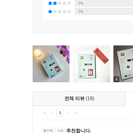
사는 미술관》은 아직 인권이라는 개념이 낯선 이
0%
데 가이드 역할을 톡톡히 해줄 것이다. 또한 학
0%
것이다.
〈세계인권선언〉을 바탕으로 써 내려간
아름다운 명화 속 사람이 사는 이야기
“타인에게 공감할 줄 알고 서로의 다름을 인정할 줄
인권 감수성 넘치는 사회가 될 때,
‘사람 사는 세상’이 될 수 있으리라고 믿습니다.”
8
〈세계인권선언〉은 모든 사람이 성별과 피부색, 
처음으로 합의한 것이다. 총 30개의 조항으로 되
전체 리뷰
(19)
권리를 최대한 인정하기 위해 다듬은 문장들이기에
않다. 저자 박민경은 평소 좋아하는 미술을 매개로 
1
이 책은 총 5부로 구성되어 있다. 제1부 ‘여성
추천합니다.
종이책
구매