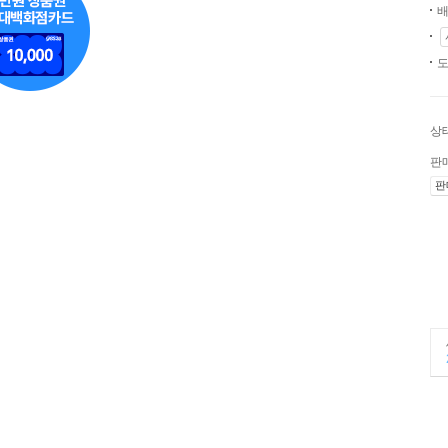
배
도
상
판
판