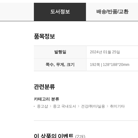
더 스테디북 (애쉬그레이)
도서정보
배송/반품/교환
품목정보
발행일
2024년 01월 25일
쪽수, 무게, 크기
192쪽 | 128*188*20mm
관련분류
카테고리 분류
중고샵
중고 국내도서
건강/취미/실용
취미기타
이 상품의 이벤트
(2개)