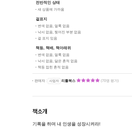
전반적인 상태
새 상품에 가까움
겉표지
변색 없음, 얼룩 없음
낙서 없음, 찢어진 부분 없음
겉 표지 있음
책등, 책배, 책아래위
변색 없음, 얼룩 없음
낙서 없음, 닳은 흔적 없음
책등 접힌 흔적 없음
판매자 :
리틀북스
(70명 평가)
사업자
책소개
기록을 하며 내 인생을 성장시켜라!