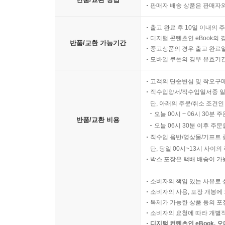
2) 프로그램 : 성장할 기회를 팝니다.
판매자 배송 상품은 판매자와
출고 완료 후 10일 이내의 
꾸준한 기록을 위해선 기록할 글감이 필요합니다.
디지털 콘텐츠인 eBook의 
꾸준한 성장과 재미있는 문구/ 기록 생활을 위한 다
반품/교환 가능기간
중고상품의 경우 출고 완료일
모바일 쿠폰의 경우 유효기간(
● 기록을 도와주는 구성품
고객의 단순변심 및 착오구
직수입양서/직수입일서중 일
1) 나만의 양식을 더 예쁘게 만들어 줄 ‘그리드 가이
단, 아래의 주문/취소 조건인
오늘 00시 ~ 06시 30분 
반품/교환 비용
내가 원하는 양식을 깔끔하고 편하게 그릴 때 필
오늘 06시 30분 이후 주문
스테디북에 딱 맞춘 그리드 가이드를 준비했어요.
직수입 음반/영상물/기프트 
가이드라인을 제공합니다. 책갈피처럼 쓰고 뒷면 포
단, 당일 00시~13시 사이
박스 포장은 택배 배송이 가
소비자의 책임 있는 사유로 
소비자의 사용, 포장 개봉에 
복제가 가능한 상품 등의 포장을 
소비자의 요청에 따라 개별
디지털 컨텐츠인 eBook, 