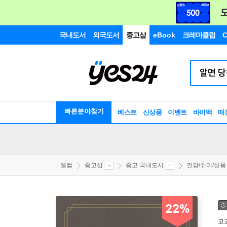
국내도서
외국도서
중고샵
eBook
크레마클럽
C
빠른분야찾기
베스트
신상품
이벤트
바이백
매
웰컴
중고샵
중고 국내도서
건강/취미/실용
중
22%
코