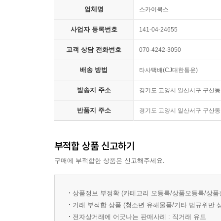
업체명
그건 하루도 자신을 잃어버리지 않는다는 말과 같아
스카이북스
사업자 등록번호
141-04-24655
기록하고 싶은 무엇인가가 있거나,
기록하지 못했던 걸 후회한 적이 있거나,
고객 상담 전화번호
070-4242-3050
기록하는 법에 대한 아이디어를 얻고 싶다면
배송 방법
타사택배(CJ대한통운)
더 스태디북으로 꾸준하게 기록해 보세요.
발송지 주소
경기도 고양시 일산서구 구산동 1
반품지 주소
경기도 고양시 일산서구 구산동 1
● ‘더 스테디북’ 페이지 구성
1) 하나의 책이 되도록 ‘목차 페이지’
부적합 상품 신고하기
구매에 부적합한 상품은 신고해주세요.
기록의 핵심은 다시 보기(review) 입니다. 하지
기록이 담겨있더라도 목차를 정리해 놓으면 쉽게 찾
상품정보 부정확 (카테고리 오등록/상품오등록/상품
2) 다양한 영감을 제공하는 ‘성장 페이지’
거래 부적합 상품 (청소년 유해물품/기타 법규위반 
전자상거래에 어긋나는 판매사례 : 직거래 유도