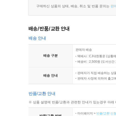
더 스테디북은 막연한 빈 페이지부터 시작하지 않습니
구매하신 상품의 상태, 배송, 취소 및 반품 문의는
판
주간 회고/계획 수립 루틴 가이드를 소개하는 내용
3) 나만의 스타일대로 꾸미는 ‘본문 페이지’
배송/반품/교환 안내
더 스테디북은 자신만의 글, 이미지, 표 등 각자의
배송 안내
세로 중간에는 조금 더 진한 가이드 도트도 있고요.
판매자 배송
구성할 수 있습니다.
배송 구분
택배사 : CJ대한통운 (상황에
배송비 : 2,500원 (
도서산간 : 
● 꾸준함의 비결
판매자가 직접 배송하는 상
배송 안내
1) 커뮤니티 : 성장하는 사람들을 연결합니다.
판매자 사정에 의하여 출고
꾸준히 기록하기 위해서는 같이 하는 사람들이 필요
반품/교환 안내
서로 영감을 주고받으며 성장하고 힘을 얻길 바라
※ 상품 설명에 반품/교환과 관련한 안내가 있는경우 아래 
있습니다.
마이페이지 >
반품/교환 신청
반품/교환 방법