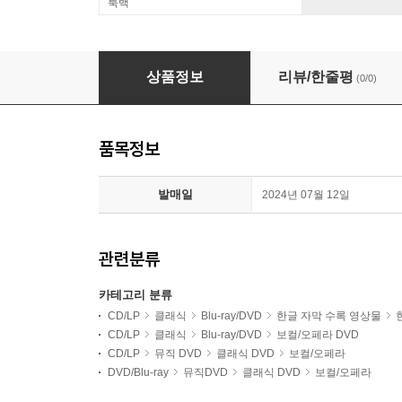
룩백
Francesco Cilluffo 칠레아: 오페라 '글로리아' (Fra
상품정보
리뷰/한줄평
(0/0)
품목정보
발매일
2024년 07월 12일
관련분류
카테고리 분류
CD/LP
클래식
Blu-ray/DVD
한글 자막 수록 영상물
CD/LP
클래식
Blu-ray/DVD
보컬/오페라 DVD
CD/LP
뮤직 DVD
클래식 DVD
보컬/오페라
DVD/Blu-ray
뮤직DVD
클래식 DVD
보컬/오페라