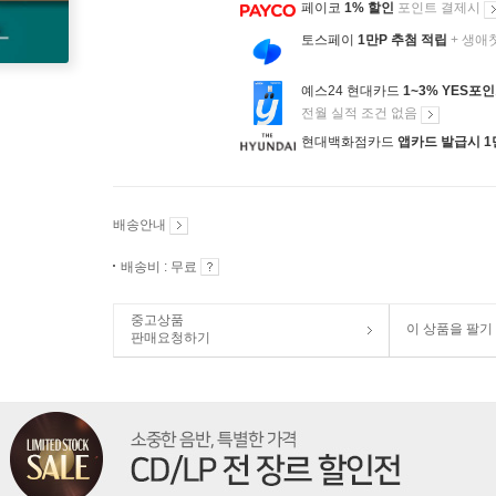
페이코
1% 할인
포인트 결제시
토스페이
1만P 추첨 적립
+ 생애
예스24 현대카드
1~3% YES포
전월 실적 조건 없음
현대백화점카드
앱카드 발급시 1
배송안내
배송비 : 무료
중고상품
이 상품을 팔기
판매요청하기