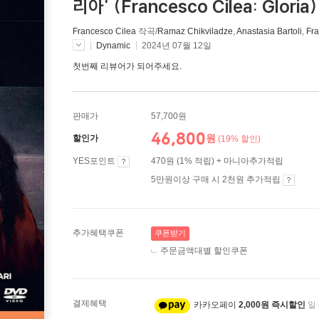
리아' (Francesco Cilea: Gloria)
Francesco Cilea
작곡/
Ramaz Chikviladze
,
Anastasia Bartoli
,
Fra
Dynamic
2024년 07월 12일
첫번째 리뷰어가 되어주세요.
판매가
57,700원
46,800
원
할인가
(19% 할인)
YES포인트
470원 (1% 적립) + 마니아추가적립
5만원이상 구매 시 2천원 추가적립
추가혜택쿠폰
쿠폰받기
주문금액대별 할인쿠폰
결제혜택
카카오페이
2,000원 즉시할인
일