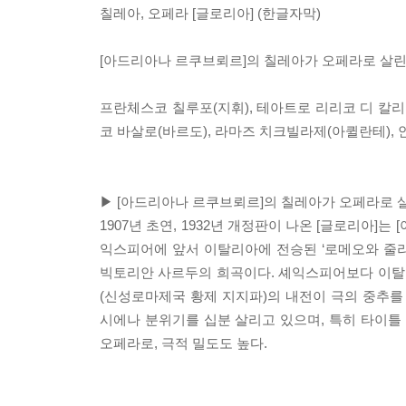
칠레아, 오페라 [글로리아] (한글자막)
[아드리아나 르쿠브뢰르]의 칠레아가 오페라로 살린 
프란체스코 칠루포(지휘), 테아트로 리리코 디 칼리
코 바살로(바르도), 라마즈 치크빌라제(아퀼란테),
▶ [아드리아나 르쿠브뢰르]의 칠레아가 오페라로 살
1907년 초연, 1932년 개정판이 나온 [글로리아
익스피어에 앞서 이탈리아에 전승된 ‘로메오와 줄리에
빅토리안 사르두의 희곡이다. 셰익스피어보다 이탈리
(신성로마제국 황제 지지파)의 내전이 극의 중추를
시에나 분위기를 십분 살리고 있으며, 특히 타이틀
오페라로, 극적 밀도도 높다.