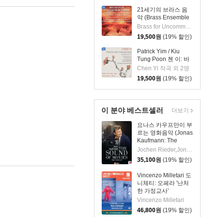
21세기의 브라스 음
악 (Brass Ensemble
Music - 21st Century)
Brass for Uncommon Times 실내악
19,500
원
(19% 할인)
Patrick Yim / Kiu
Tung Poon 첸 이: 바
이올린, 비올라, 피아
Chen Yi 작곡 외 2명
노 작품집 (Chen Yi:
19,500
원
(19% 할인)
Works For Violin,
Viola And Piano)
이 분야 베스트셀러
더보기
요나스 카우프만이 부
르는 영화음악 (Jonas
Kaufmann: The
Sound of Movies)
Jochen Rieder,Jonas Kaufmann, Czech National Symphony Orchestra
35,100
원
(19% 할인)
Vincenzo Milletari 도
니체티: 오페라 '난처
한 가정교사'
(Donizetti: L'ajo
Vincenzo Milletari
nell'imbarazzo)
46,800
원
(19% 할인)