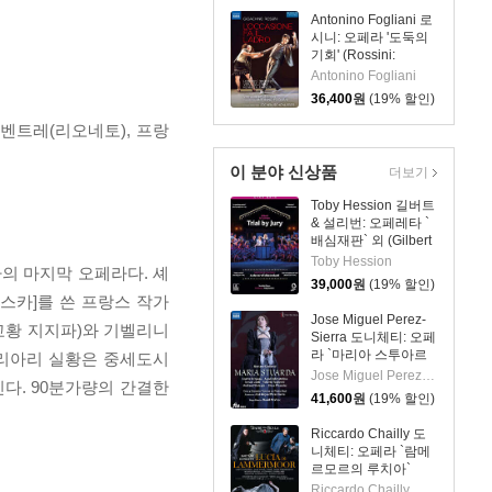
Antonino Fogliani 로
시니: 오페라 '도둑의
기회' (Rossini:
L'Occasione fa il
Antonino Fogliani
Ladro)
36,400
원
(19% 할인)
벤트레(리오네토), 프랑
이 분야 신상품
더보기
Toby Hession 길버트
& 설리번: 오페레타 `
배심재판` 외 (Gilbert
& Sullivan: Operetta
Toby Hession
아의 마지막 오페라다. 셰
`Trial By Jury`)
39,000
원
(19% 할인)
스카]를 쓴 프랑스 작가
Jose Miguel Perez-
교황 지지파)와 기벨리니
Sierra 도니체티: 오페
라 `마리아 스투아르
칼리아리 실황은 중세도시
다` (Donizetti: Opera
Jose Miguel Perez-Sierra
다. 90분가량의 간결한
`Maria Stuarda`)
41,600
원
(19% 할인)
Riccardo Chailly 도
니체티: 오페라 `람메
르모르의 루치아`
(Donizetti: Opera
Riccardo Chailly