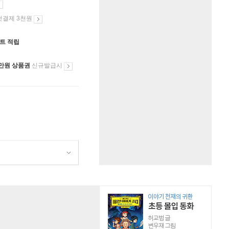
첫결제 3천원
인트 적립
만원 상품권
신규발급시