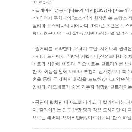
[보조자료]
- 칠레아의 성공작 [아를의 여인](1897)과 [아드
리아] 역시 푸치니의 [토스카]의 원작을 쓴 프랑스 
탈리아 토스카나의 시에나다. 1907년 초연은 토스
혔다. 최근에야 다시 살아났지만 아직은 덜 알려진 
- 줄거리를 요약한다. 14세기 후반, 시에나의 권력
자리에 도시에서 추방된 기벨리니(신성로마제국 황
네토와 사랑에 빠진다. 리오네토는 글로리아를 납
한 채 여동생 앞에 나타나 부친이 전사했으니 복
혼을 통해 두 세력의 화합을 도모하겠다고 약속한
입힌다. 리오네토가 숨을 거두자 절망한 글로리아는 
- 공연이 펼쳐진 테아트로 리리코 디 칼리아리는
다. 칼리아리는 인구 15만 명의 작은 도시지만 이
으로는 베버의 [오이뤼안테], 마르쉬너의 [한스 하일링]