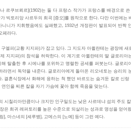
리아나 르쿠브뢰르](1902)는 둘 다 프랑스 작가가 프랑스를 배경으로 쓴
작가 빅토리앙 사르두의 희곡 [증오]를 원작으로 한다. 다만 이번에는
카니니가 지휘했음에도 실패했고, 1932년 개정판이 발표되어 반짝 
오페라다.
은 구엘피(교황 지지파)가 잡고 있다. 그 지도자 아퀼란테는 광장에 
제 지지파)의 참석을 허락한다. 이 계기로 아퀼란테의 딸 글로리아
치해 탈출한 후 시에나를 포위하고 맹렬한 공세를 퍼붓는다. 글로리
수하라면서 독약을 내준다. 글로리아에게 돌아온 리오네토는 승리의 
다. 결혼식장에서 화해에 응하는 척 했던 바르도는 숨겨둔 칼로 신
연인을 찌른 칼을 자기 가슴에 꽃아 함께 죽음을 맞는다.
 거의 시칠리아만큼이나 크지만 인구밀도는 낮은 사르데냐 섬의 주도
 극장은 희귀 레퍼토리를 높은 수준으로 되살리는 성과로 명성을 얻어왔
, 마스네의 [셰루뱅], 고메스의 [노예] 등이 그런 예다.