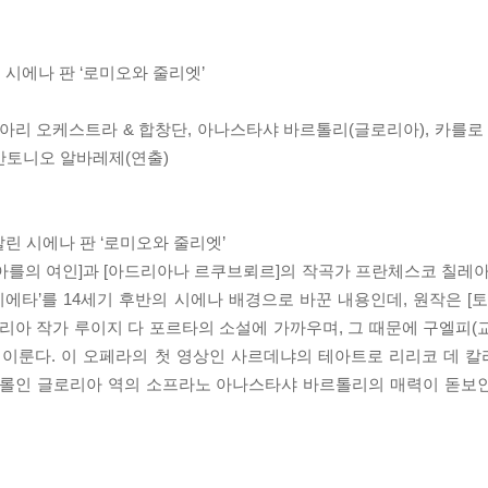
시에나 판 ‘로미오와 줄리엣’
아리 오케스트라 & 합창단, 아나스타샤 바르톨리(글로리아), 카를로 
 안토니오 알바레제(연출)
린 시에나 판 ‘로미오와 줄리엣’
]는 [아를의 여인]과 [아드리아나 르쿠브뢰르]의 작곡가 프란체스코 칠레
타’를 14세기 후반의 시에나 배경으로 바꾼 내용인데, 원작은 [토
아 작가 루이지 다 포르타의 소설에 가까우며, 그 때문에 구엘피(
 이룬다. 이 오페라의 첫 영상인 사르데냐의 테아트로 리리코 데 
 롤인 글로리아 역의 소프라노 아나스타샤 바르톨리의 매력이 돋보인