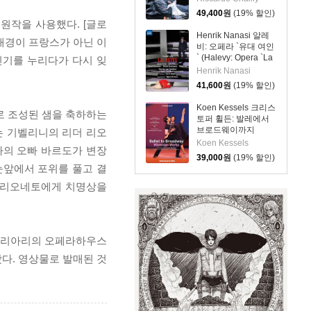
`Lucia Di
49,400
원
(19% 할인)
Lammermoor`)
 원작을 사용했다. [글로
Henrik Nanasi 알레
 배경이 프랑스가 아닌 이
비: 오페라 `유대 여인
` (Halevy: Opera `La
인기를 누리다가 다시 잊
Juive`)
Henrik Nanasi
41,600
원
(19% 할인)
Koen Kessels 크리스
새로 조성된 샘을 축하하는
토퍼 휠든: 발레에서
브로드웨이까지
는 기벨리니의 리더 리오
(Wheeldon: Ballet to
Koen Kessels
아의 오빠 바르도가 변장
Broadway)
39,000
원
(19% 할인)
눈앞에서 포위를 풀고 결
랑 리오네토에게 치명상을
 칼리아리의 오페라하우스
다. 영상물로 발매된 것