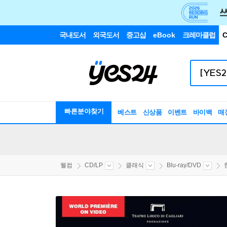
국내도서
외국도서
중고샵
eBook
크레마클럽
C
빠른분야찾기
베스트
신상품
이벤트
바이백
매
웰컴
CD/LP
클래식
Blu-ray/DVD