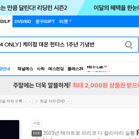
D/LP
DVD/BD
문구
/GIFT
티켓
독서유형검사
RBTI Lab
장안내
채널예스
사락
예스펀딩
클래스24
독서유형검사
주말에는 더욱 알뜰하게!
최대 2,000원 상품권 받으
한글 자막 수록 ...
한글 자막 DVD
수입
2023년 테아트로 리리코 디 칼리아리 실황
DVD