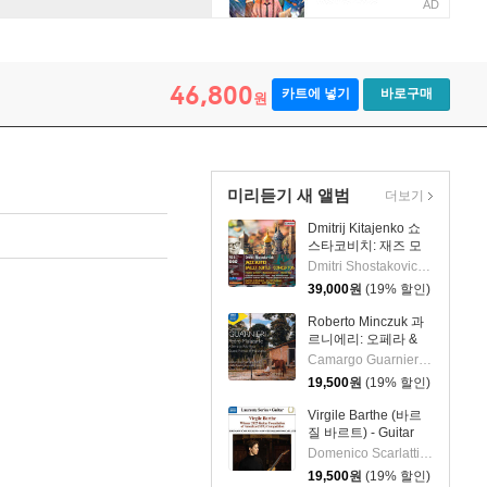
AD
46,800
카트에 넣기
바로구매
원
미리듣기 새 앨범
더보기
Dmitrij Kitajenko 쇼
스타코비치: 재즈 모
음곡, 발레 모음곡, 협
Dmitri Shostakovich 작곡 외 6명
주곡들
39,000
원
(19% 할인)
(Shostakovich: Jazz
Suite; Ballet Suites;
Roberto Minczuk 과
Concertos)
르니에리: 오페라 &
관현악 작품집
Camargo Guarnieri 작곡 외 2명
(Guarnieri: Pedro
19,500
원
(19% 할인)
Malazarte)
Virgile Barthe (바르
질 바르트) - Guitar
Recital (기타 리사이
Domenico Scarlatti 작곡 외 5명
틀)
19,500
원
(19% 할인)