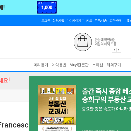
로그인
회원가입
마이페이지
카트
주문/배송
고객센터
Gl
미리듣기
예약음반
Vinyl전문관
스타샵
해외구매
세요!
Francesco Cilluffo 칠레아: 오페라 '글로