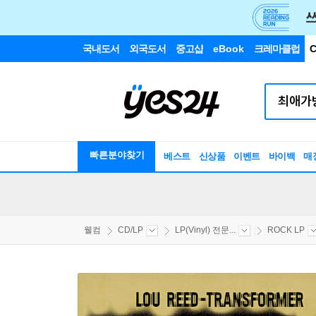
국내도서
외국도서
중고샵
eBook
크레마클럽
C
빠른분야찾기
베스트
신상품
이벤트
바이백
매
웰컴
CD/LP
LP(Vinyl) 전문...
ROCK LP