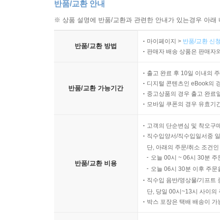
반품/교환 안내
※ 상품 설명에 반품/교환과 관련한 안내가 있는경우 아래 
마이페이지 >
반품/교환 신청
반품/교환 방법
판매자 배송 상품은 판매자와
출고 완료 후 10일 이내의 
디지털 콘텐츠인 eBook의 
반품/교환 가능기간
중고상품의 경우 출고 완료일
모바일 쿠폰의 경우 유효기간(
고객의 단순변심 및 착오구
직수입양서/직수입일서중 일
단, 아래의 주문/취소 조건인
오늘 00시 ~ 06시 30분 
반품/교환 비용
오늘 06시 30분 이후 주문
직수입 음반/영상물/기프트 
단, 당일 00시~13시 사이
박스 포장은 택배 배송이 가