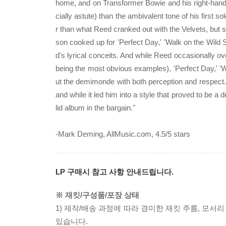
home, and on Transformer Bowie and his right-hand
cially astute) than the ambivalent tone of his first 
r than what Reed cranked out with the Velvets, but s
son cooked up for 'Perfect Day,' 'Walk on the Wild S
d's lyrical conceits. And while Reed occasionally ov
being the most obvious examples), 'Perfect Day,' 'W
ut the demimonde with both perception and respect
and while it led him into a style that proved to be 
lid album in the bargain."
-Mark Deming, AllMusic.com, 4.5/5 stars
LP 구매시 참고 사항 안내드립니다.
※ 재킷/구성품/포장 상태
1) 제작/배송 과정에 따라 경미한 재킷 주름, 모서
있습니다.