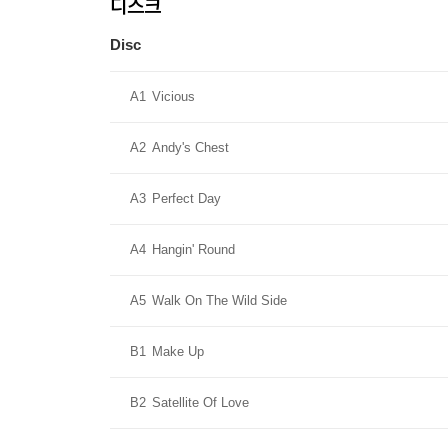
디스크
Disc
A1
Vicious
A2
Andy's Chest
A3
Perfect Day
A4
Hangin' Round
A5
Walk On The Wild Side
B1
Make Up
B2
Satellite Of Love