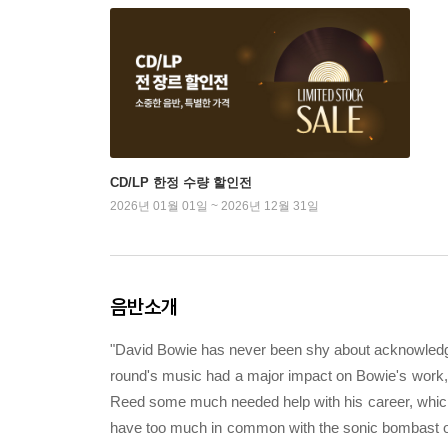
CD/LP 한정 수량 할인전
2026년 01월 01일 ~ 2026년 12월 31일
음반소개
"David Bowie has never been shy about acknowledgi
round's music had a major impact on Bowie's work, i
Reed some much needed help with his career, which w
have too much in common with the sonic bombast of t