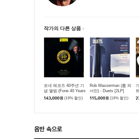
작가의 다른 상품
포네 레코즈 40주년 기
Rob Wasserman (롭 와
기
념 앨범 (Fone 40 Years
서만) - Duets [2LP]
트
1983-2023) [2LP]
e
143,000
원
(19% 할인)
115,000
원
(19% 할인)
2
bl
음반 속으로