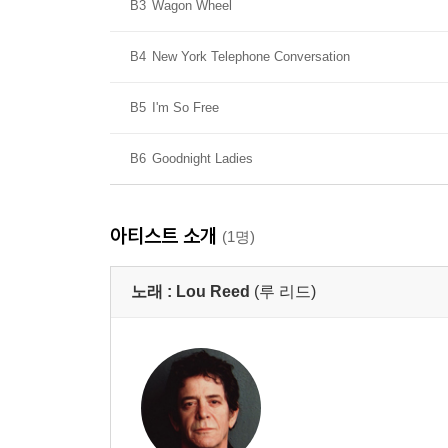
B3
Wagon Wheel
B4
New York Telephone Conversation
B5
I'm So Free
B6
Goodnight Ladies
아티스트 소개
(1명)
노래 :
Lou Reed
(루 리드)