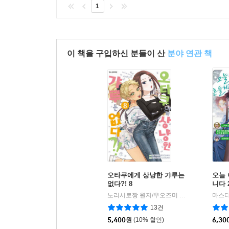
1
이 책을 구입하신 분들이 산
분야 연관 책
오타쿠에게 상냥한 갸루는
오늘
없다?! 8
니다 
노리시로짱 원저/우오즈미 사카나 글그림
마스다
학
|
13건
5,400
원
(10% 할인)
6,30