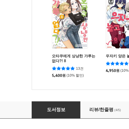
오타쿠에게 상냥한 갸루는
우자키 양은 놀
없다?! 8
13건
4,950
원
(10%
5,400
원
(10% 할인)
오타쿠에게 상냥한 갸루는 없다?! 4
도서정보
리뷰/한줄평
(4/5)