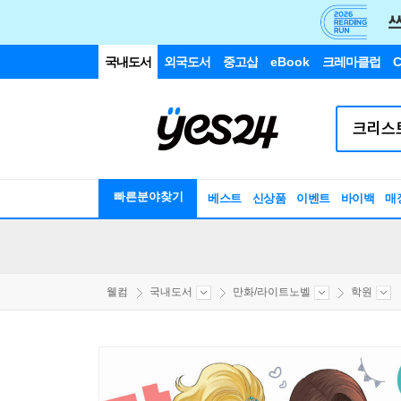
국내도서
외국도서
중고샵
eBook
크레마클럽
C
빠른분야찾기
베스트
신상품
이벤트
바이백
매
웰컴
국내도서
만화/라이트노벨
학원