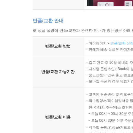
반품/교환 안내
※ 상품 설명에 반품/교환과 관련한 안내가 있는경우 아래 
마이페이지 >
반품/교환 신청
반품/교환 방법
판매자 배송 상품은 판매자와
출고 완료 후 10일 이내의 
디지털 콘텐츠인 eBook의 
반품/교환 가능기간
중고상품의 경우 출고 완료일
모바일 쿠폰의 경우 유효기간(
고객의 단순변심 및 착오구
직수입양서/직수입일서중 일
단, 아래의 주문/취소 조건인
오늘 00시 ~ 06시 30분 
반품/교환 비용
오늘 06시 30분 이후 주문
직수입 음반/영상물/기프트 