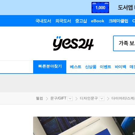
국내도서
외국도서
중고샵
eBook
크레마클럽
C
빠른분야찾기
베스트
신상품
이벤트
바이백
매
웰컴
문구/GIFT
디자인문구
다이어리/스케줄