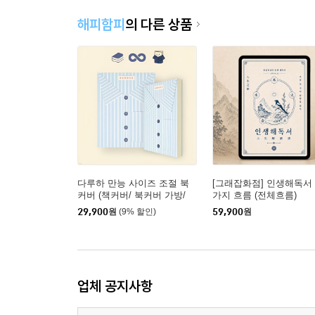
해피함피
의 다른 상품
다루하 만능 사이즈 조절 북
[그래잡화점] 인생해독서 +
커버 (책커버/ 북커버 가방/
가지 흐름 (전체흐름)
북커버백/ 북파우치가방 /북
29,900
원
(9% 할인)
59,900
원
가방 /북자켓)
업체 공지사항