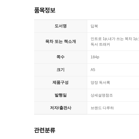
품목정보
도서명
딥북
인트로 1p,내가 쓰는 목차 1p,
목차 또는 책소개
독서 트래커
쪽수
184p
크기
A5
제품구성
양장 독서록
발행일
상세설명참조
저자/출판사
브랜드 다루하
관련분류