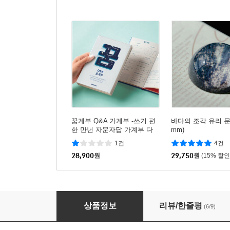
꿈계부 Q&A 가계부 -쓰기 편
바다의 조각 유리 문진
한 만년 자문자답 가계부 다
mm)
이어리 qna
1건
4건
28,900
원
29,750
원
(15% 할인
딥북 아웃풋 Q&A 독서록 - (필사노트/ 독서노트
상품정보
리뷰/한줄평
(6/9)