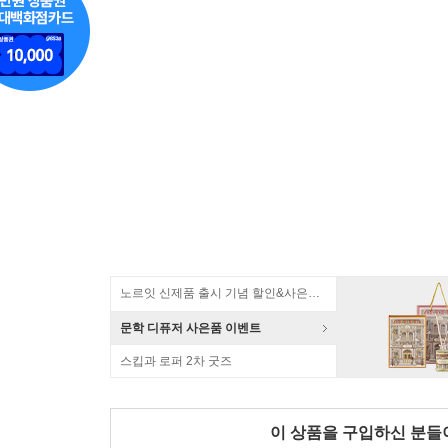
노르잇 신제품 출시 기념 할인&사은품 증정!
문학 디퓨저 사은품 이벤트
스킵과 로퍼 2차 굿즈
이 상품을 구입하신 분